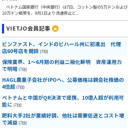
ベトナム国家銀行（中央銀行）は7日、コットン製の5万ドンおよび
10万ドン紙幣を、9月1日より流通停止と...
VIETJO会員記事
ビンファスト、インドのビハール州に初進出 代理
店60号店を開設
(7日)
保険業界、1～6月期の利益二極化鮮明 資産運用力
で明暗
(7日)
HAGL農業子会社がIPOへ、公募価格は親会社株価の
4倍超
(7日)
ベトナムと中国がQR決済で提携、10億人超が利用可
能に
(7日)
肥料大手2社が業績好調、他社は需要低迷とコスト増
で減益
(7日)