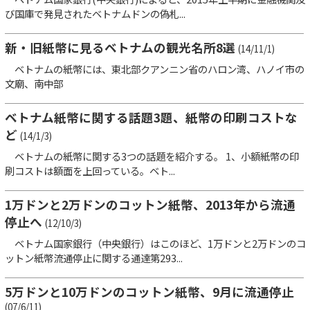
び国庫で発見されたベトナムドンの偽札...
新・旧紙幣に見るベトナムの観光名所8選
(14/11/1)
ベトナムの紙幣には、東北部クアンニン省のハロン湾、ハノイ市の
文廟、南中部
ベトナム紙幣に関する話題3題、紙幣の印刷コストな
ど
(14/1/3)
ベトナムの紙幣に関する3つの話題を紹介する。 1、小額紙幣の印
刷コストは額面を上回っている。ベト...
1万ドンと2万ドンのコットン紙幣、2013年から流通
停止へ
(12/10/3)
ベトナム国家銀行（中央銀行）はこのほど、1万ドンと2万ドンのコ
ットン紙幣流通停止に関する通達第293...
5万ドンと10万ドンのコットン紙幣、9月に流通停止
(07/6/11)