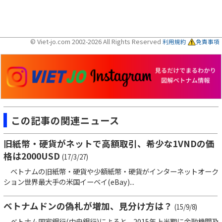
© Viet-jo.com 2002-2026 All Rights Reserved
利用規約
免責事項
この記事の関連ニュース
旧紙幣・硬貨がネットで高額取引、希少な1VNDの価
格は2000USD
(17/3/27)
ベトナムの旧紙幣・硬貨や少額紙幣・硬貨がインターネットオーク
ション世界最大手の米国イーベイ(eBay)...
ベトナムドンの偽札が増加、見分け方は？
(15/9/8)
ベトナム国家銀行(中央銀行)によると、2015年上半期に金融機関及