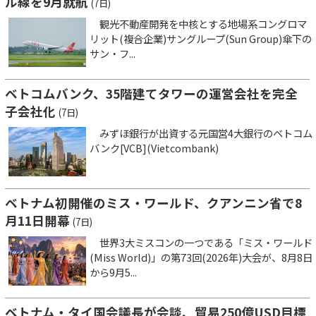
ル線を9月就航
(7日)
観光不動産開発を中核とする地場系コングロマ
リット(複合企業)サングループ(Sun Group)傘下の
サン・フ...
ベトコムバンク、35階建てタワーの運営会社を完全
子会社化
(7日)
みずほ銀行が出資する元国営4大銀行のベトコム
バンク[VCB](Vietcombank)
ベトナム初開催のミス・ワールド、クアンニン省で8
月11日開幕
(7日)
世界3大ミスコンの一つである「ミス・ワールド
(Miss World)」の第73回(2026年)大会が、8月8日
から9月5...
ベトナム・タイ国会議長が会談、貿易250億USD目標