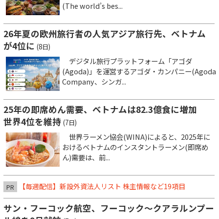
(The world’s bes...
26年夏の欧州旅行者の人気アジア旅行先、ベトナム
が4位に
(8日)
デジタル旅行プラットフォーム「アゴダ
(Agoda)」を運営するアゴダ・カンパニー(Agoda
Company、シンガ...
25年の即席めん需要、ベトナムは82.3億食に増加
世界4位を維持
(7日)
世界ラーメン協会(WINA)によると、2025年に
おけるベトナムのインスタントラーメン(即席め
ん)需要は、前...
【毎週配信】新設外資法人リスト 株主情報など19項目
PR
サン・フーコック航空、フーコック～クアラルンプー