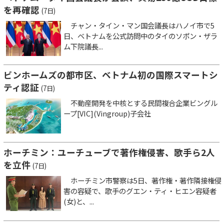
を再確認
(7日)
チャン・タイン・マン国会議長はハノイ市で5
日、ベトナムを公式訪問中のタイのソポン・ザラ
ム下院議長...
ビンホームズの都市区、ベトナム初の国際スマートシ
ティ認証
(7日)
不動産開発を中核とする民間複合企業ビングル
ープ[VIC](Vingroup)子会社
ホーチミン：ユーチューブで著作権侵害、歌手ら2人
を立件
(7日)
ホーチミン市警察は5日、著作権・著作隣接権侵
害の容疑で、歌手のグエン・ティ・ヒエン容疑者
(女)と、...