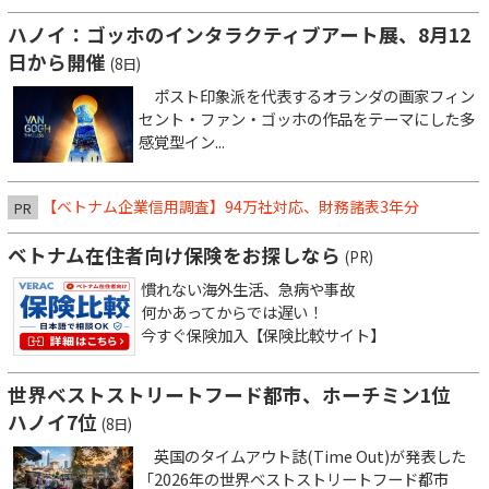
ハノイ：ゴッホのインタラクティブアート展、8月12
日から開催
(8日)
ポスト印象派を代表するオランダの画家フィン
セント・ファン・ゴッホの作品をテーマにした多
感覚型イン...
【ベトナム企業信用調査】94万社対応、財務諸表3年分
PR
ベトナム在住者向け保険をお探しなら
(PR)
慣れない海外生活、急病や事故
何かあってからでは遅い！
今すぐ保険加入【保険比較サイト】
世界ベストストリートフード都市、ホーチミン1位
ハノイ7位
(8日)
英国のタイムアウト誌(Time Out)が発表した
「2026年の世界ベストストリートフード都市