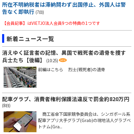
所在不明納税者は滞納問わず出国停止、外国人は警
告なく即執行
(7日)
【会員記事】はVIETJO法人会員9つの特典の1つです
新着ニュース一覧
消えゆく証言者の記憶、異国で戦死者の遺骨を捜す
兵士たち【後編】
(10:25)
前編はこちら 烈士(戦死者)の遺骨
配車グラブ、消費者権利保護法違反で罰金約820万円
(8日)
商工省傘下国家競争委員会は、シンガポール系
配車アプリ大手グラブ(Grab)の現地法人グラブベ
トナム(Gra...