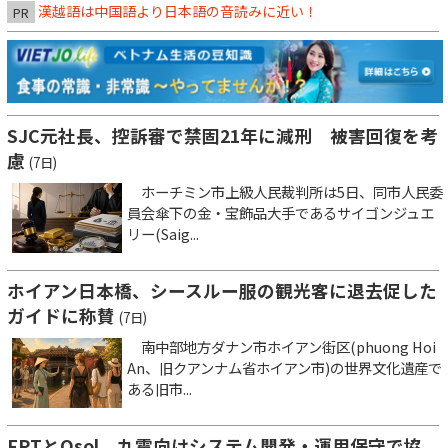
漢越語は中国語より日本語の音読みに近い！
PR
SJC元社長、控訴審で禁固21年に減刑 被害回復を考
慮
(7日)
ホーチミン市上級人民裁判所は5日、同市人民委
員会傘下の金・宝飾品大手であるサイゴンジュエ
リー(Saig...
ホイアン日本橋、シースルー服の観光客に退去促した
ガイドに称賛
(7日)
南中部地方ダナン市ホイアン街区(phuong Hoi
An、旧クアンナム省ホイアン市)の世界文化遺産で
ある旧市...
FPTとQsol、九電向けシステム開発・運用保守で協