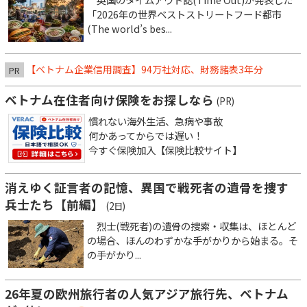
「2026年の世界ベストストリートフード都市
(The world’s bes...
【ベトナム企業信用調査】94万社対応、財務諸表3年分
PR
ベトナム在住者向け保険をお探しなら
(PR)
慣れない海外生活、急病や事故
何かあってからでは遅い！
今すぐ保険加入【保険比較サイト】
消えゆく証言者の記憶、異国で戦死者の遺骨を捜す
兵士たち【前編】
(2日)
烈士(戦死者)の遺骨の捜索・収集は、ほとんど
の場合、ほんのわずかな手がかりから始まる。そ
の手がかり...
26年夏の欧州旅行者の人気アジア旅行先、ベトナム