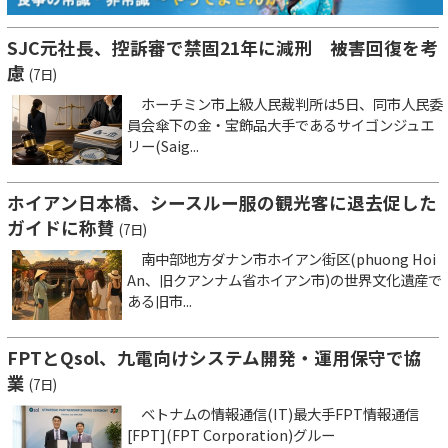
SJC元社長、控訴審で禁固21年に減刑 被害回復を考
慮
(7日)
ホーチミン市上級人民裁判所は5日、同市人民委
員会傘下の金・宝飾品大手であるサイゴンジュエ
リー(Saig...
ホイアン日本橋、シースルー服の観光客に退去促した
ガイドに称賛
(7日)
南中部地方ダナン市ホイアン街区(phuong Hoi
An、旧クアンナム省ホイアン市)の世界文化遺産で
ある旧市...
FPTとQsol、九電向けシステム開発・運用保守で協
業
(7日)
ベトナムの情報通信(IT)最大手FPT情報通信
[FPT](FPT Corporation)グルー