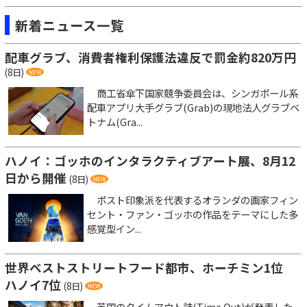
新着ニュース一覧
配車グラブ、消費者権利保護法違反で罰金約820万円
(8日)
商工省傘下国家競争委員会は、シンガポール系
配車アプリ大手グラブ(Grab)の現地法人グラブベ
トナム(Gra...
ハノイ：ゴッホのインタラクティブアート展、8月12
日から開催
(8日)
ポスト印象派を代表するオランダの画家フィン
セント・ファン・ゴッホの作品をテーマにした多
感覚型イン...
世界ベストストリートフード都市、ホーチミン1位
ハノイ7位
(8日)
英国のタイムアウト誌(Time Out)が発表した