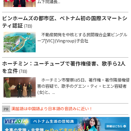
ム下院議長...
ビンホームズの都市区、ベトナム初の国際スマートシ
ティ認証
(7日)
不動産開発を中核とする民間複合企業ビングル
ープ[VIC](Vingroup)子会社
ホーチミン：ユーチューブで著作権侵害、歌手ら2人
を立件
(7日)
ホーチミン市警察は5日、著作権・著作隣接権侵
害の容疑で、歌手のグエン・ティ・ヒエン容疑者
(女)と、...
漢越語は中国語より日本語の音読みに近い！
PR