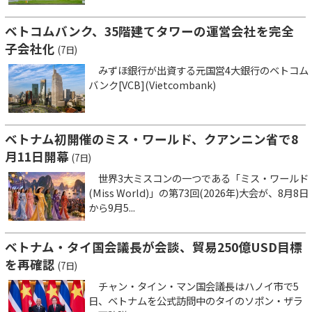
ベトコムバンク、35階建てタワーの運営会社を完全
子会社化
(7日)
みずほ銀行が出資する元国営4大銀行のベトコム
バンク[VCB](Vietcombank)
ベトナム初開催のミス・ワールド、クアンニン省で8
月11日開幕
(7日)
世界3大ミスコンの一つである「ミス・ワールド
(Miss World)」の第73回(2026年)大会が、8月8日
から9月5...
ベトナム・タイ国会議長が会談、貿易250億USD目標
を再確認
(7日)
チャン・タイン・マン国会議長はハノイ市で5
日、ベトナムを公式訪問中のタイのソポン・ザラ