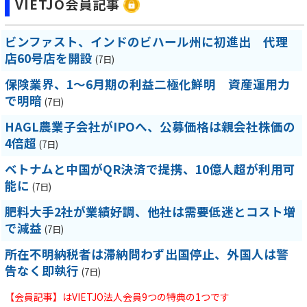
VIETJO会員記事
ビンファスト、インドのビハール州に初進出 代理
店60号店を開設
(7日)
保険業界、1～6月期の利益二極化鮮明 資産運用力
で明暗
(7日)
HAGL農業子会社がIPOへ、公募価格は親会社株価の
4倍超
(7日)
ベトナムと中国がQR決済で提携、10億人超が利用可
能に
(7日)
肥料大手2社が業績好調、他社は需要低迷とコスト増
で減益
(7日)
所在不明納税者は滞納問わず出国停止、外国人は警
告なく即執行
(7日)
【会員記事】はVIETJO法人会員9つの特典の1つです