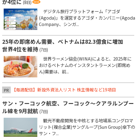
が4位に
(8日)
デジタル旅行プラットフォーム「アゴダ
(Agoda)」を運営するアゴダ・カンパニー(Agoda
Company、シンガ...
25年の即席めん需要、ベトナムは82.3億食に増加
世界4位を維持
(7日)
世界ラーメン協会(WINA)によると、2025年に
おけるベトナムのインスタントラーメン(即席め
ん)需要は、前...
【毎週配信】新設外資法人リスト 株主情報など19項目
PR
サン・フーコック航空、フーコック～クアラルンプー
ル線を9月就航
(7日)
観光不動産開発を中核とする地場系コングロマ
リット(複合企業)サングループ(Sun Group)傘下の
サン・フ...