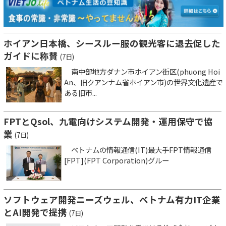
ホイアン日本橋、シースルー服の観光客に退去促した
ガイドに称賛
(7日)
南中部地方ダナン市ホイアン街区(phuong Hoi
An、旧クアンナム省ホイアン市)の世界文化遺産で
ある旧市...
FPTとQsol、九電向けシステム開発・運用保守で協
業
(7日)
ベトナムの情報通信(IT)最大手FPT情報通信
[FPT](FPT Corporation)グルー
ソフトウェア開発ニーズウェル、ベトナム有力IT企業
とAI開発で提携
(7日)