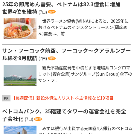
25年の即席めん需要、ベトナムは82.3億食に増加
世界4位を維持
(7日)
世界ラーメン協会(WINA)によると、2025年に
おけるベトナムのインスタントラーメン(即席め
ん)需要は、前...
サン・フーコック航空、フーコック～クアラルンプー
ル線を9月就航
(7日)
観光不動産開発を中核とする地場系コングロマ
リット(複合企業)サングループ(Sun Group)傘下の
サン・フ...
【毎週配信】新設外資法人リスト 株主情報など19項目
PR
ベトコムバンク、35階建てタワーの運営会社を完全
子会社化
(7日)
みずほ銀行が出資する元国営4大銀行のベトコム