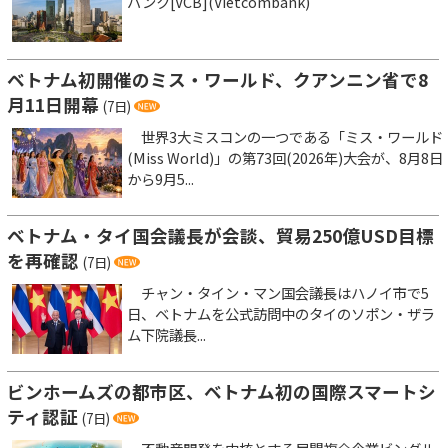
バンク[VCB](Vietcombank)
ベトナム初開催のミス・ワールド、クアンニン省で8
月11日開幕
(7日)
世界3大ミスコンの一つである「ミス・ワールド
(Miss World)」の第73回(2026年)大会が、8月8日
から9月5...
ベトナム・タイ国会議長が会談、貿易250億USD目標
を再確認
(7日)
チャン・タイン・マン国会議長はハノイ市で5
日、ベトナムを公式訪問中のタイのソポン・ザラ
ム下院議長...
ビンホームズの都市区、ベトナム初の国際スマートシ
ティ認証
(7日)