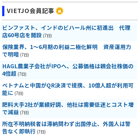
VIETJO会員記事
ビンファスト、インドのビハール州に初進出 代理
店60号店を開設
(7日)
保険業界、1～6月期の利益二極化鮮明 資産運用力
で明暗
(7日)
HAGL農業子会社がIPOへ、公募価格は親会社株価の
4倍超
(7日)
ベトナムと中国がQR決済で提携、10億人超が利用可
能に
(7日)
肥料大手2社が業績好調、他社は需要低迷とコスト増
で減益
(7日)
所在不明納税者は滞納問わず出国停止、外国人は警
告なく即執行
(7日)