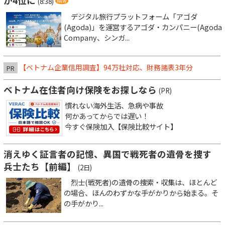
が4位に
(8:38)
デジタル旅行プラットフォーム「アゴダ
(Agoda)」を運営するアゴダ・カンパニー(Agoda
Company、シンガ...
【ベトナム企業信用調査】94万社対応、財務諸表3年分
PR
ベトナム在住者向け保険をお探しなら
(PR)
慣れない海外生活、急病や事故
何かあってからでは遅い！
今すぐ保険加入【保険比較サイト】
消えゆく証言者の記憶、異国で戦死者の遺骨を捜す
兵士たち【前編】
(2日)
烈士(戦死者)の遺骨の捜索・収集は、ほとんど
の場合、ほんのわずかな手がかりから始まる。そ
の手がかり...