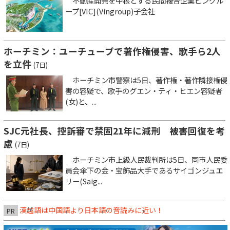
不動産開発を中核とする民間複合企業ビングル
ープ[VIC](Vingroup)子会社
ホーチミン：ユーチューブで著作権侵害、歌手ら2人
を立件
(7日)
ホーチミン市警察は5日、著作権・著作隣接権侵
害の容疑で、歌手のグエン・ティ・ヒエン容疑者
(女)と、...
SJC元社長、控訴審で禁固21年に減刑 被害回復を考
慮
(7日)
ホーチミン市上級人民裁判所は5日、同市人民委
員会傘下の金・宝飾品大手であるサイゴンジュエ
リー(Saig...
漢越語は中国語より日本語の音読みに近い！
PR