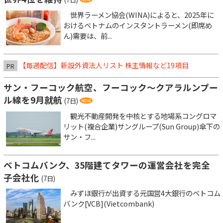
世界ラーメン協会(WINA)によると、2025年に
おけるベトナムのインスタントラーメン(即席め
ん)需要は、前...
【毎週配信】新設外資法人リスト 株主情報など19項目
PR
サン・フーコック航空、フーコック～クアラルンプー
ル線を9月就航
(7日)
観光不動産開発を中核とする地場系コングロマ
リット(複合企業)サングループ(Sun Group)傘下の
サン・フ...
ベトコムバンク、35階建てタワーの運営会社を完全
子会社化
(7日)
みずほ銀行が出資する元国営4大銀行のベトコム
バンク[VCB](Vietcombank)