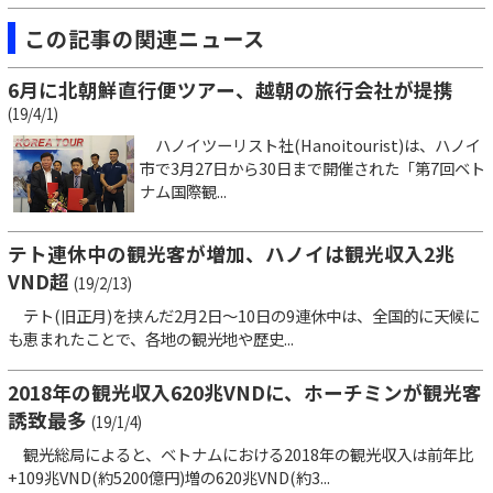
この記事の関連ニュース
6月に北朝鮮直行便ツアー、越朝の旅行会社が提携
(19/4/1)
ハノイツーリスト社(Hanoitourist)は、ハノイ
市で3月27日から30日まで開催された「第7回ベト
ナム国際観...
テト連休中の観光客が増加、ハノイは観光収入2兆
VND超
(19/2/13)
テト(旧正月)を挟んだ2月2日～10日の9連休中は、全国的に天候に
も恵まれたことで、各地の観光地や歴史...
2018年の観光収入620兆VNDに、ホーチミンが観光客
誘致最多
(19/1/4)
観光総局によると、ベトナムにおける2018年の観光収入は前年比
+109兆VND(約5200億円)増の620兆VND(約3...