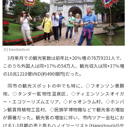
(C) baodautu.vn
3月単月での観光客数は前年比+20％増の76万9231人で、
このうち外国人は同+17％の54万人、観光収入は同+37％増
の10兆1210億VND(約490億円)だった。
同市の観光スポットの中でも特に、◇フオンソン景勝
地、◇タンダー鉱物性温泉区、◇ティエンソンスオイガ
ー・エコツーリズムエリア、◇ドゥオンラム村、◇ホンバ
ン観賞用植物工芸村、◇民族学博物館などで観光客の増加
が顕著だった。観光客の増加に伴い、市内ツアー会社にお
ける1-3月期の売上高もハノイツーリスト(Hanoitourist)や