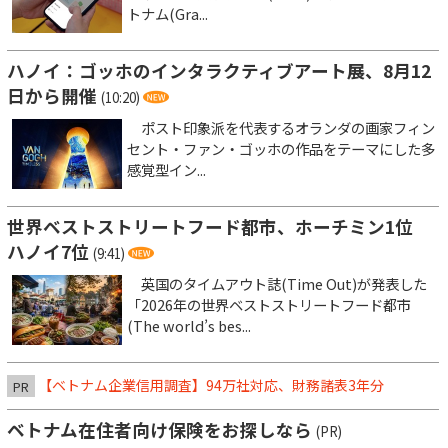
トナム(Gra...
ハノイ：ゴッホのインタラクティブアート展、8月12
日から開催
(10:20)
ポスト印象派を代表するオランダの画家フィン
セント・ファン・ゴッホの作品をテーマにした多
感覚型イン...
世界ベストストリートフード都市、ホーチミン1位
ハノイ7位
(9:41)
英国のタイムアウト誌(Time Out)が発表した
「2026年の世界ベストストリートフード都市
(The world’s bes...
【ベトナム企業信用調査】94万社対応、財務諸表3年分
PR
ベトナム在住者向け保険をお探しなら
(PR)