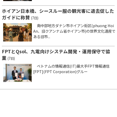
ホイアン日本橋、シースルー服の観光客に退去促した
ガイドに称賛
(7日)
南中部地方ダナン市ホイアン街区(phuong Hoi
An、旧クアンナム省ホイアン市)の世界文化遺産で
ある旧市...
FPTとQsol、九電向けシステム開発・運用保守で協
業
(7日)
ベトナムの情報通信(IT)最大手FPT情報通信
[FPT](FPT Corporation)グルー