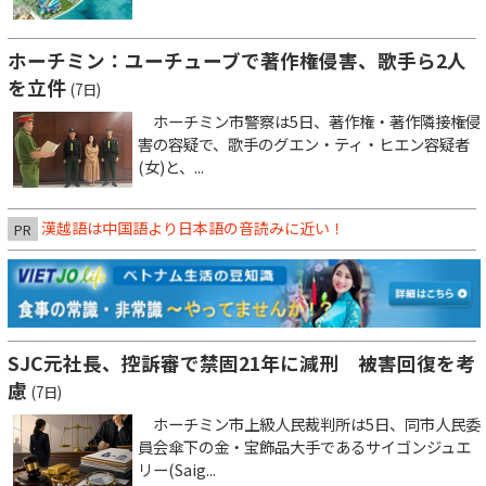
ホーチミン：ユーチューブで著作権侵害、歌手ら2人
を立件
(7日)
ホーチミン市警察は5日、著作権・著作隣接権侵
害の容疑で、歌手のグエン・ティ・ヒエン容疑者
(女)と、...
漢越語は中国語より日本語の音読みに近い！
PR
SJC元社長、控訴審で禁固21年に減刑 被害回復を考
慮
(7日)
ホーチミン市上級人民裁判所は5日、同市人民委
員会傘下の金・宝飾品大手であるサイゴンジュエ
リー(Saig...