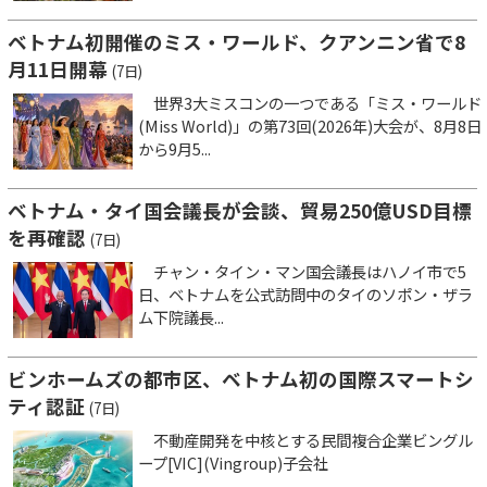
ベトナム初開催のミス・ワールド、クアンニン省で8
月11日開幕
(7日)
世界3大ミスコンの一つである「ミス・ワールド
(Miss World)」の第73回(2026年)大会が、8月8日
から9月5...
ベトナム・タイ国会議長が会談、貿易250億USD目標
を再確認
(7日)
チャン・タイン・マン国会議長はハノイ市で5
日、ベトナムを公式訪問中のタイのソポン・ザラ
ム下院議長...
ビンホームズの都市区、ベトナム初の国際スマートシ
ティ認証
(7日)
不動産開発を中核とする民間複合企業ビングル
ープ[VIC](Vingroup)子会社