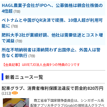
HAGL農業子会社がIPOへ、公募価格は親会社株価の
4倍超
(7日)
ベトナムと中国がQR決済で提携、10億人超が利用可
能に
(7日)
肥料大手2社が業績好調、他社は需要低迷とコスト増
で減益
(7日)
所在不明納税者は滞納問わず出国停止、外国人は警
告なく即執行
(7日)
【会員記事】はVIETJO法人会員9つの特典の1つです
新着ニュース一覧
配車グラブ、消費者権利保護法違反で罰金約820万円
(12:12)
商工省傘下国家競争委員会は、シンガポール系
配車アプリ大手グラブ(Grab)の現地法人グラブベ