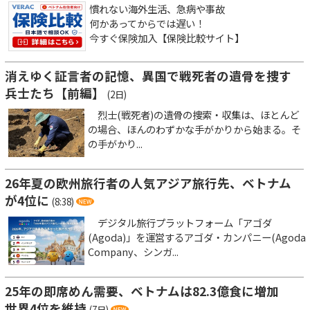
慣れない海外生活、急病や事故
何かあってからでは遅い！
今すぐ保険加入【保険比較サイト】
消えゆく証言者の記憶、異国で戦死者の遺骨を捜す
兵士たち【前編】
(2日)
烈士(戦死者)の遺骨の捜索・収集は、ほとんど
の場合、ほんのわずかな手がかりから始まる。そ
の手がかり...
26年夏の欧州旅行者の人気アジア旅行先、ベトナム
が4位に
(8:38)
デジタル旅行プラットフォーム「アゴダ
(Agoda)」を運営するアゴダ・カンパニー(Agoda
Company、シンガ...
25年の即席めん需要、ベトナムは82.3億食に増加
世界4位を維持
(7日)