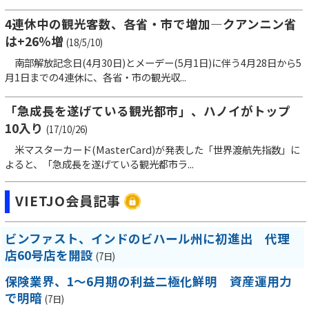
4連休中の観光客数、各省・市で増加―クアンニン省
は+26％増
(18/5/10)
南部解放記念日(4月30日)とメーデー(5月1日)に伴う4月28日から5
月1日までの4連休に、各省・市の観光収...
「急成長を遂げている観光都市」、ハノイがトップ
10入り
(17/10/26)
米マスターカード(MasterCard)が発表した「世界渡航先指数」に
よると、「急成長を遂げている観光都市ラ...
VIETJO会員記事
ビンファスト、インドのビハール州に初進出 代理
店60号店を開設
(7日)
保険業界、1～6月期の利益二極化鮮明 資産運用力
で明暗
(7日)