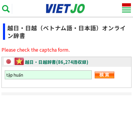
越日・日越（ベトナム語・日本語）オンライ
ン辞書
Please check the captcha form.
越日・日越辞書(86,274語収録)