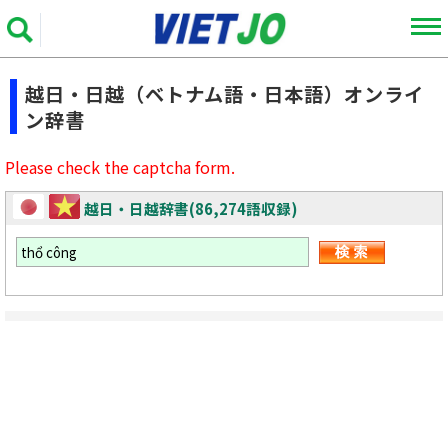
越日・日越（ベトナム語・日本語）オンライ
ン辞書
Please check the captcha form.
越日・日越辞書(86,274語収録)