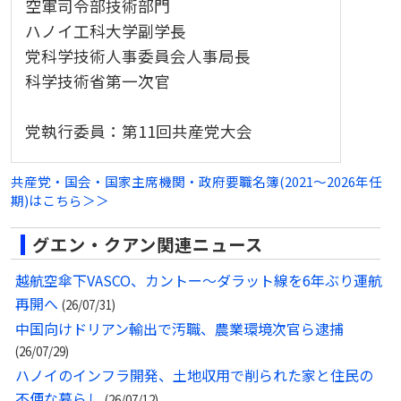
空軍司令部技術部門
ハノイ工科大学副学長
党科学技術人事委員会人事局長
科学技術省第一次官
党執行委員：第11回共産党大会
共産党・国会・国家主席機関・政府要職名簿(2021～2026年任
期)はこちら＞＞
グエン・クアン関連ニュース
越航空傘下VASCO、カントー〜ダラット線を6年ぶり運航
再開へ
(26/07/31)
中国向けドリアン輸出で汚職、農業環境次官ら逮捕
(26/07/29)
ハノイのインフラ開発、土地収用で削られた家と住民の
不便な暮らし
(26/07/12)