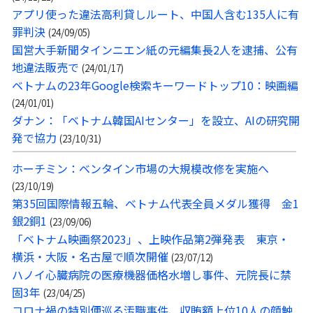
アプリ使った違法高利貸しルート、中国人含む135人に有
罪判決
(24/09/05)
国営大手新聞タインニエン紙の元編集長2人を逮捕、公有
地違法販売で
(24/01/17)
ベトナムの23年Google検索キーワードトップ10：映画編
(24/01/01)
ダナン：「ベトナム韓国AIセンター」を設立、AIの研究開
発で協力
(23/10/31)
ホーチミン：ベンタイン市場の大規模改修を実施へ
(23/10/19)
第35回国際情報五輪、ベトナム代表全員メダル獲得 金1
銀2銅1
(23/09/06)
「ベトナム映画祭2023」、上映作品第2弾発表 東京・
横浜・大阪・名古屋で順次開催
(23/07/12)
ハノイ心臓病院の医療機器価格水増し事件、元院長に禁
固3年
(23/04/25)
コロナ禍の特別便巡る汚職事件、収賄額上位10人の顔触