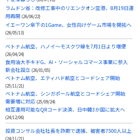
ラムドン省：改修工事中のリエンクオン空港、8月19日運
用再開
(26/06/22)
イエーワン傘下の1Game、女性向けゲーム市場を開拓へ
(26/05/13)
ベトナム航空、ハノイ〜モスクワ線を7月1日より増便
(26/04/24)
食用油大手キドG、AI・ソーシャルコマース事業に参入
新会社設立
(26/01/05)
ベトナム航空、エティハド航空とコードシェア開始
(25/11/21)
ベトナム航空、シンガポール航空とコードシェア開始
需要増に対応
(25/09/24)
相互運用可能なQRコード決済、日中韓3か国に拡大へ
(24/12/06)
投資コンサル会社社長を詐欺で逮捕、被害者7500人以上
(24/11/21)