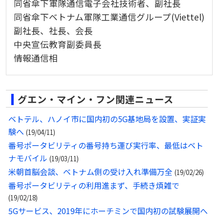
同省傘下軍隊通信電子会社技術者、副社長
同省傘下ベトナム軍隊工業通信グループ(Viettel)
副社長、社長、会長
中央宣伝教育副委員長
情報通信相
グエン・マイン・フン関連ニュース
ベトテル、ハノイ市に国内初の5G基地局を設置、実証実
験へ
(19/04/11)
番号ポータビリティの番号持ち運び実行率、最低はベト
ナモバイル
(19/03/11)
米朝首脳会談、ベトナム側の受け入れ準備万全
(19/02/26)
番号ポータビリティの利用進まず、手続き煩雑で
(19/02/18)
5Gサービス、2019年にホーチミンで国内初の試験展開へ