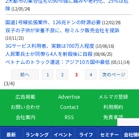
2大都市の集合住宅の90％強に痛みや老朽化、25％は危
険
(12/05/24)
国道1号線拡張案件、126兆ドンの財源必要
(12/02/29)
双子の子供が栄養不良に、粉ミルク販売会社を提訴
(10/11/21)
3Gサービス利用者、実数は700万人程度
(10/06/16)
人民軍兵士が同僚ら4人を射殺後に自殺
(08/06/25)
ベトナムのトラック運送：アジア10カ国中最低
(05/11/14)
前へ
1
2
3
4
次のページ
(3/4)
広告掲載
Advertise
メルマガ登録
お問い合わせ
Contact
利用規約
会社案内
RSS
免責事項
最新
ランキング
イベント
ライフ
セミナー
会社情