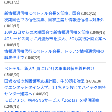
(18/11/26)
新情報通信相にベトテル会長を任命、国会
(18/10/25)
次期国会での信任投票、国家主席と情報通信相は対象外
(18/10/15)
10月22日からの次期国会で新情報通信相を任命
(18/09/17)
4Gサービス向けに周波数帯を拡大、5Gも試行計画立案へ
(18/08/15)
情報通信相代行にベトテル会長、トゥアン情報通信相の
職務停止で
(18/07/26)
ベトテル、新入社員に1か月の軍事教練を義務付け
(15/03/04)
国境地域の貧困世帯支援計画、牛50頭を贈呈
(14/08/18)
グエンタットタイン大学、1.1兆ドン投じてハイテク開発
センター建設へ
(14/06/09)
モビフォン、携帯SNSサービス「Zoota」を提供開始
(12/07/19)