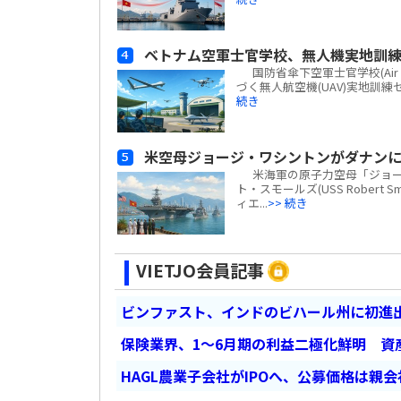
ベトナム空軍士官学校、無人機実地訓
国防省傘下空軍士官学校(Air Fo
づく無人航空機(UAV)実地訓
続き
米空母ジョージ・ワシントンがダナン
米海軍の原子力空母「ジョージ・ワ
ト・スモールズ(USS Robert
ィエ...
>> 続き
VIETJO会員記事
ビンファスト、インドのビハール州に初進出
保険業界、1～6月期の利益二極化鮮明 資
HAGL農業子会社がIPOへ、公募価格は親