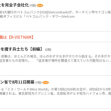
社を完全子会社化
(7日)
銀行のベトコムバンク[VCB](Vietcombank)が、ホーチミン市サイゴン
+級オフィスビル「ベトコムバンク・タワー(Vietcom
【R-VIETNAM】
骨を捜す兵士たち【前編】
(2日)
・収集は、ほとんどの場合、ほんのわずかな手がかりから始まる。その手がか
証言者たちの記憶だ。 「証言者が場所を間違えて覚えていた可能性はない...
ン省で8月11日開幕
(7日)
ス・ワールド(Miss World)」の第73回(2026年)大会が、8月8日から9月
開催される。東北部地方クアンニン省、北部紅河デルタ地方ハイフォン市、