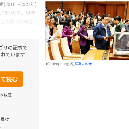
2016～2021年)
が行われる。現行
国会機関の指導者、
ゴリの記事で
されています
(C) tienphong
写真の拡大.
読み放題
お届け
料