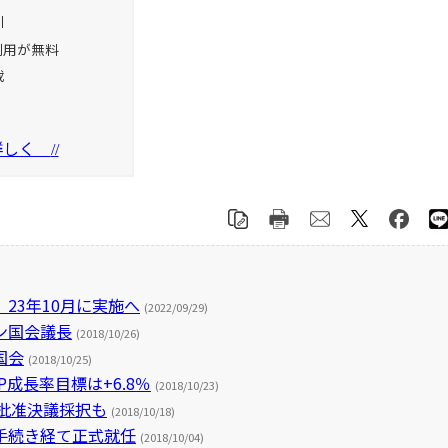
引
利用が無料
載
を詳しく
//
23年10月に実施へ
(2022/09/29)
ン国会議長
(2018/10/26)
国会
(2018/10/25)
P成長率目標は+6.8％
(2018/10/23)
1批准決議採択も
(2018/10/18)
手続き経て正式就任
(2018/10/04)