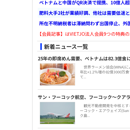
ベトナムと中国がQR決済で提携、10億人
肥料大手2社が業績好調、他社は需要低迷
所在不明納税者は滞納問わず出国停止、外
【会員記事】はVIETJO法人会員9つの特典の
新着ニュース一覧
25年の即席めん需要、ベトナムは82.3億
世界ラーメン協会(WINA)
年比+1.2％増の82億300
て...
サン・フーコック航空、フーコック～クア
観光不動産開発を中核とする地場
ーコック・エアウェイズ(Sun 
ク島...