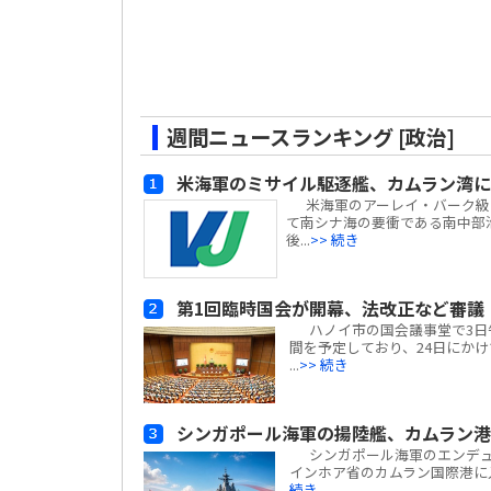
週間ニュースランキング [政治]
米海軍のミサイル駆逐艦、カムラン湾に
米海軍のアーレイ・バーク級ミサイ
て南シナ海の要衝である南中部
後...
>> 続き
第1回臨時国会が開幕、法改正など審議
ハノイ市の国会議事堂で3日午前
間を予定しており、24日にかけて
...
>> 続き
シンガポール海軍の揚陸艦、カムラン
シンガポール海軍のエンデュアラン
インホア省のカムラン国際港に
続き