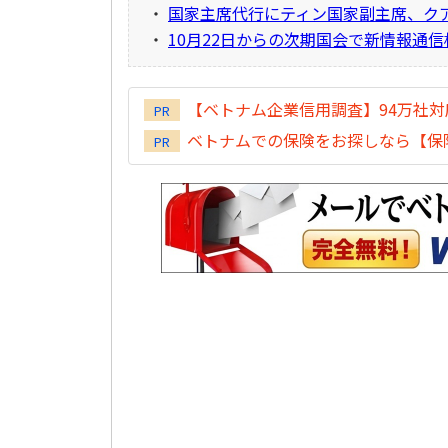
・
国家主席代行にティン国家副主席、ク
・
10月22日からの次期国会で新情報通
【ベトナム企業信用調査】94万社
PR
ベトナムでの保険をお探しなら【保険
PR