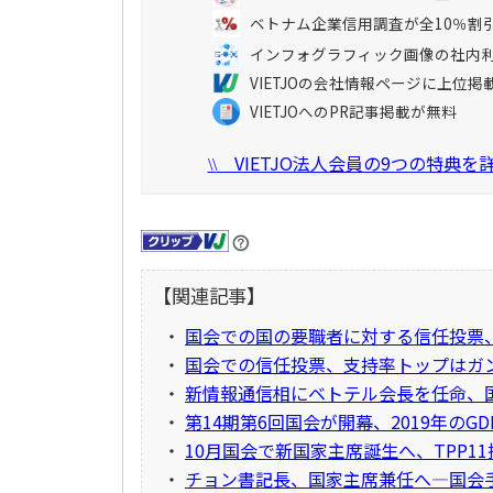
ベトナム企業信用調査が全10％割
インフォグラフィック画像の社内
VIETJOの会社情報ページに上位掲
VIETJOへのPR記事掲載が無料
VIETJO法人会員の9つの特典
\\
【関連記事】
・
国会での国の要職者に対する信任投票、
・
国会での信任投票、支持率トップはガ
・
新情報通信相にベトテル会長を任命、
・
第14期第6回国会が開幕、2019年のGD
・
10月国会で新国家主席誕生へ、TPP1
・
チョン書記長、国家主席兼任へ―国会