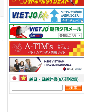
越日・日越辞書(8万語収録)