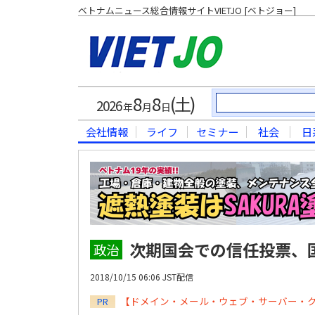
ベトナムニュース総合情報サイトVIETJO [ベトジョー]
8
8
(土)
2026
年
月
日
会社情報
ライフ
セミナー
社会
日
次期国会での信任投票、
政治
2018/10/15 06:06 JST配信
【ドメイン・メール・ウェブ・サーバー・
PR