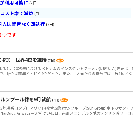
超が利用可能に
(7日)
とコスト増で減益
(7日)
国人は警告なく即執行
(7日)
1つです
食に増加 世界4位を維持
(7日)
によると、2025年におけるベトナムのインスタントラーメン(即席めん)需要は、
0万食で、順位は前年と同じく4位だった。また、1人当たりの食数では世界1位とな
ラルンプール線を9月就航
(7日)
系コングロマリット(複合企業)サングループ(Sun Group)傘下のサン・
PhuQuoc Airways＝SPA)は9月1日、南部メコンデルタ地方アンザン省フーコ