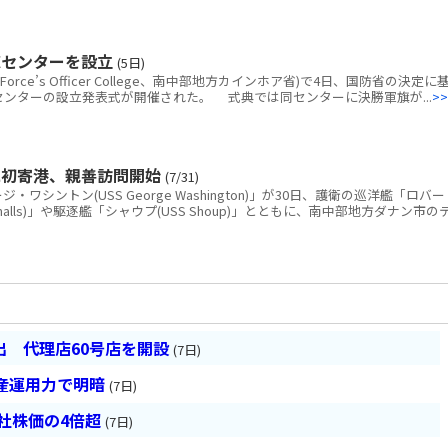
練センターを設立
(5日)
rce’s Officer College、南中部地方カインホア省)で4日、国防省の決定に
練センターの設立発表式が開催された。 式典では同センターに決勝軍旗が...
>>
に初寄港、親善訪問開始
(7/31)
シントン(USS George Washington)」が30日、護衛の巡洋艦「ロバー
 Smalls)」や駆逐艦「シャウプ(USS Shoup)」とともに、南中部地方ダナン市の
 代理店60号店を開設
(7日)
産運用力で明暗
(7日)
会社株価の4倍超
(7日)