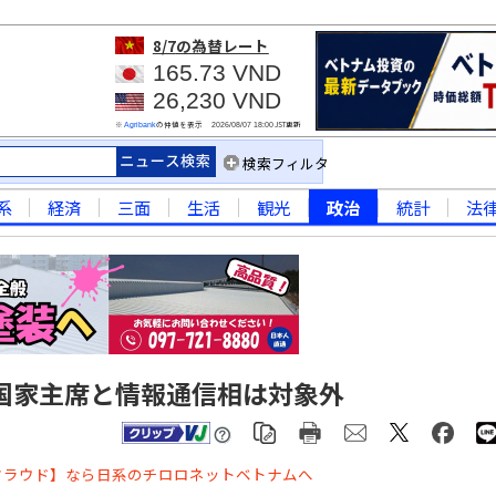
8/7
の為替レート
165.73 VND
26,230 VND
※
の仲値を表示
JST更新
Agribank
2026/08/07 18:00
検索フィルタ
系
経済
三面
生活
観光
政治
統計
法
国家主席と情報通信相は対象外
クラウド】なら日系のチロロネットベトナムへ