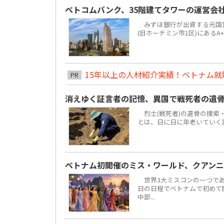
ベトコムバンク、35階建てタワーの運営会
みずほ銀行が出資する元国営4大
(旧ホーチミン市1区)にあるA
15年以上の人材紹介実績！ベトナム就職は
PR
消えゆく証言者の記憶、異国で戦死者の遺
烈士(戦死者)の遺骨の捜索
とは、日に日に年老いていく
ベトナム初開催のミス・ワールド、クアンニ
世界3大ミスコンの一つである「ミ
日の日程でベトナムで初めて
中部...