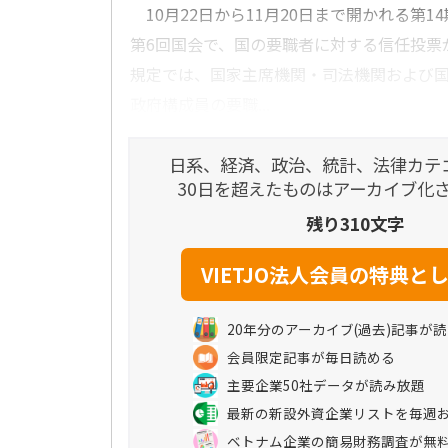
10月22日から11月20日まで開かれる第14期(
第6回国会で、国の要職者に対する信任投票
規定では、国家主席機関・司法機関および
政府構成員の要職...
日系、経済、政治、統計、法律カテ
30日を超えたものはアーカイブ化
残り310文字
20年分のアーカイブ(過去)記事が
会員限定記事が毎日読める
主要企業50社データが読み放題
最新の新設外資企業リストを毎週
ベトナム企業の簡易財務調査が無