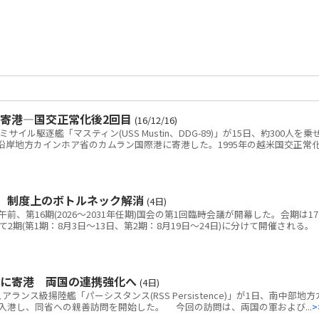
寄港―国交正常化後2回目
(16/12/16)
ル駆逐艦「マスティン(USS Mustin、DDG-89)」が15日、約300人を乗
沿岸地方カインホア省のカムラン国際港に寄港した。1995年の越米国交正常
 制度上のボトルネック解消
(4日)
、第16期(2026～2031年任期)国会の第1回臨時会議が開幕した。会期は1
2期(第1期：8月3日～13日、第2期：8月19日～24日)に分けて開催される。
港に寄港 両国の連携強化へ
(4日)
ス級揚陸艦「パーシスタンス(RSS Persistence)」が1日、南中部地方
入港し、同省への親善訪問を開始した。 今回の訪問は、両国の軍および...
>