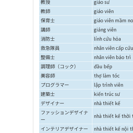
教授
giáo sư
教師
giáo viên
保育士
giáo viên mầm n
講師
giảng viên
消防士
lính cứu hỏa
救急隊員
nhân viên cấp cứ
整備士
nhân viên bảo trì
調理師（コック）
đầu bếp
美容師
thợ làm tóc
プログラマー
lập trình viên
建築士
kiến trúc sư
デザイナー
nhà thiết kế
ファッションデザイナ
nhà thiết kế thời 
ー
インテリアデザイナー
nhà thiết kế nội t