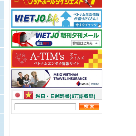
越日・日越辞書(8万語収録)