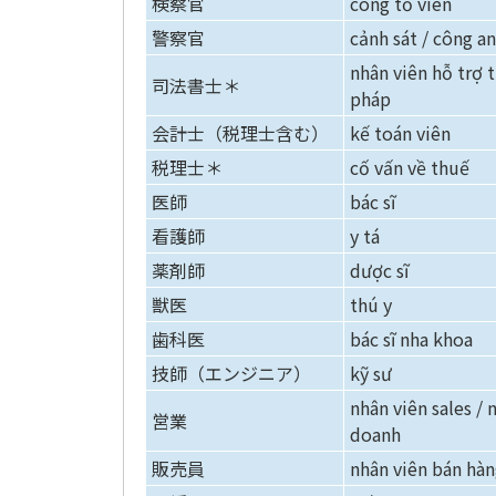
検察官
công tố viên
警察官
cảnh sát / công an
nhân viên hỗ trợ 
司法書士＊
pháp
会計士（税理士含む）
kế toán viên
税理士＊
cố vấn về thuế
医師
bác sĩ
看護師
y tá
薬剤師
dược sĩ
獣医
thú y
歯科医
bác sĩ nha khoa
技師（エンジニア）
kỹ sư
nhân viên sales / 
営業
doanh
販売員
nhân viên bán hà