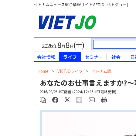
ベトナムニュース総合情報サイトVIETJO [ベトジョー]
8
8
(土)
2026
年
月
日
会社情報
ライフ
セミナー
社会
日
Home
>
VIETJOライフ
>
ベトナム語
あなたのお仕事言えますか?～
2024/12/26 JST最終更新
2016/09/26 JST配信 (
)