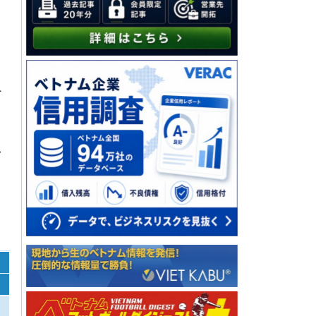
は
ト
し