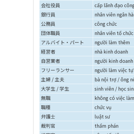
会社役員
cấp lãnh đạo công
銀行員
nhân viên ngân h
公務員
công chức
団体職員
nhân viên tổ chức
アルバイト・パート
người làm thêm
経営者
nhà kinh doanh
自営業者
người kinh doanh
フリーランサー
người làm việc tự
主婦 / 主夫
bà nội trợ / ông n
大学生 / 学生
sinh viên / học si
無職
không có việc là
職種
chức vụ
弁護士
luật sư
裁判官
thẩm phán