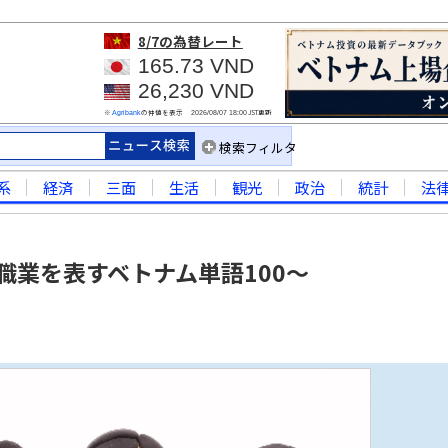
8/7
の為替レート
165.73 VND
26,230 VND
※
の仲値を表示
JST更新
Agribank
2026/08/07 18:00
検索フィルタ
系
経済
三面
生活
観光
政治
統計
法
職業を表すベトナム単語100～