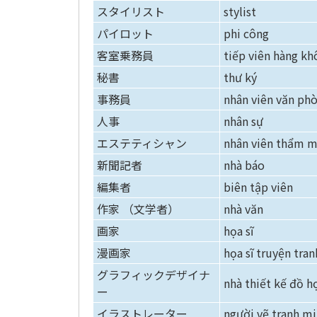
スタイリスト
stylist
パイロット
phi công
客室乗務員
tiếp viên hàng kh
秘書
thư ký
事務員
nhân viên văn ph
人事
nhân sự
エステティシャン
nhân viên thẩm m
新聞記者
nhà báo
編集者
biên tập viên
作家 （文学者）
nhà văn
画家
họa sĩ
漫画家
họa sĩ truyện tran
グラフィックデザイナ
nhà thiết kế đồ h
ー
イラストレーター
người vẽ tranh m