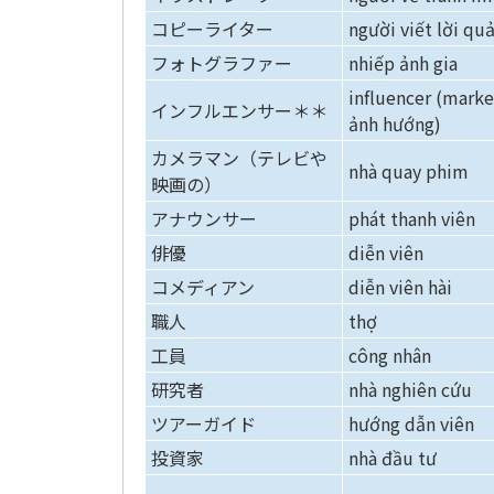
コピーライター
người viết lời qu
フォトグラファー
nhiếp ảnh gia
influencer (marke
インフルエンサー＊＊
ảnh hướng)
カメラマン（テレビや
nhà quay phim
映画の）
アナウンサー
phát thanh viên
俳優
diễn viên
コメディアン
diễn viên hài
職人
thợ
工員
công nhân
研究者
nhà nghiên cứu
ツアーガイド
hướng dẫn viên
投資家
nhà đầu tư