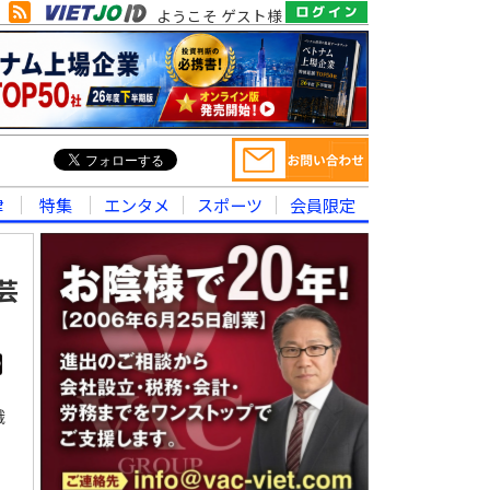
ようこそ ゲスト様
律
特集
エンタメ
スポーツ
会員限定
芸
織