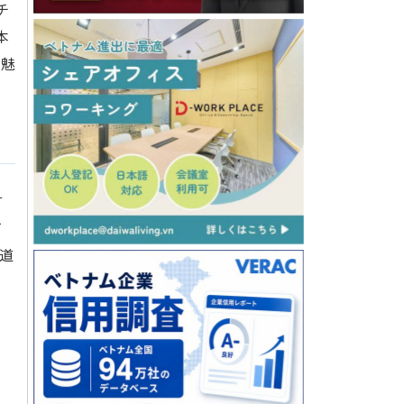
チ
本
の魅
言
て
道