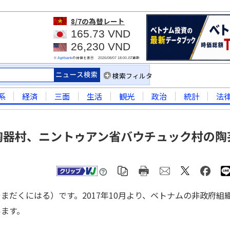
8/7
の為替レート
165.73 VND
26,230 VND
※
の仲値を表示
JST更新
Agribank
2026/08/07 18:00
検索フィルタ
系
経済
三面
生活
観光
政治
統計
法
陶器村、ニントゥアン省バウチュック村の陶
だくにはる）です。2017年10月より、ベトナムの非政府組
ます。