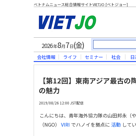
ベトナムニュース総合情報サイトVIETJO [ベトジョー]
8
7
(金)
2026
年
月
日
会社情報
ライフ
セミナー
社会
日
【第12回】東南アジア最古の
の魅力
2019/08/26 12:00 JST配信
こんにちは、青年海外協力隊の山田邦永（やま
（NGO）
VIRI
でハノイを拠点に
活動
してい