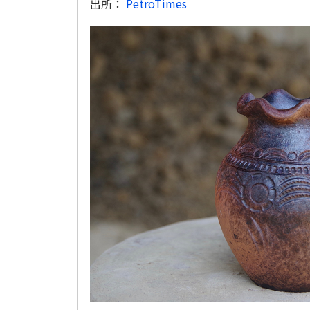
出所：
PetroTimes