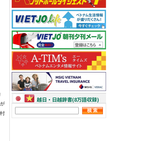
陶
越日・日越辞書(8万語収録)
なが
村