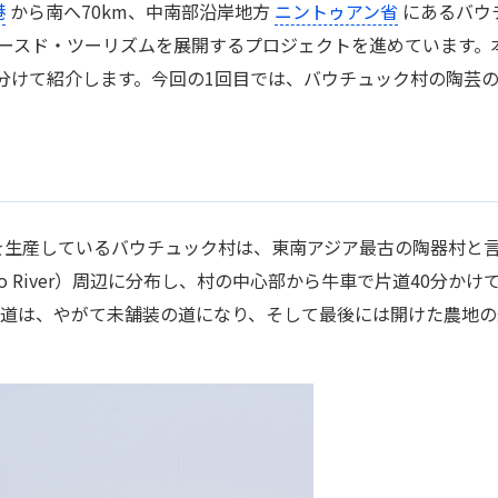
港
から南へ70km、中南部沿岸地方
ニントゥアン省
にあるバウ
・ベースド・ツーリズムを展開するプロジェクトを進めています。
分けて紹介します。今回の1回目では、バウチュック村の陶芸
を生産しているバウチュック村は、東南アジア最古の陶器村と
 River）周辺に分布し、村の中心部から牛車で片道40分かけ
た道は、やがて未舗装の道になり、そして最後には開けた農地の