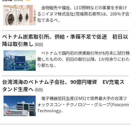
金物販売や福祉、LED照明などの事業を手掛け
るニイヌマ株式会社(宮城県石巻市)は、100％子会
社であるベ...
ベトナム炭素取引所、供給・準備不足で低迷 初日以
降は取引無し
(6日)
ベトナムで国内初の炭素取引所が6月末に試行稼
働したものの、初日の取引以降、1か月余りにわた
り新たな...
台湾鴻海のベトナム子会社、90億円増資 EV充電ス
タンド生産へ
(6日)
電子機器受託生産(EMS)で世界最大手の台湾フ
ォックスコン・テクノロジー・グループ(Foxconn
Technology...