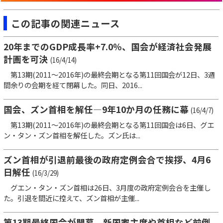
この記事の関連ニュース
20年までのGDP成長率+7.0％、国会が経済社会発展
計画を可決
(16/4/14)
第13期(2011～2016年)の最終会期となる第11回国会が12日、3週
間余りの会期を経て閉幕した。同日、2016...
国会、ズン首相を解任―9年10か月の任務に幕
(16/4/7)
第13期(2011～2016年)の最終会期となる第11回国会は6日、グエ
ン・タン・ズン首相を解任した。ズン氏は...
ズン首相が引退前最後の政府定例会合で挨拶、4月6
日解任
(16/3/29)
グエン・タン・ズン首相は26日、3月度の政府定例会合を主催し
た。引退を間近に控えて、ズン首相が主催...
第13期最終国会が開幕、新国家主席や首相など前倒