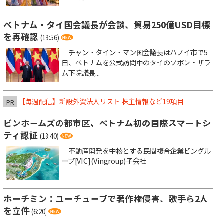
ベトナム・タイ国会議長が会談、貿易250億USD目標
を再確認
(13:56)
チャン・タイン・マン国会議長はハノイ市で5
日、ベトナムを公式訪問中のタイのソポン・ザラ
ム下院議長...
【毎週配信】新設外資法人リスト 株主情報など19項目
PR
ビンホームズの都市区、ベトナム初の国際スマートシ
ティ認証
(13:40)
不動産開発を中核とする民間複合企業ビングル
ープ[VIC](Vingroup)子会社
ホーチミン：ユーチューブで著作権侵害、歌手ら2人
を立件
(6:20)