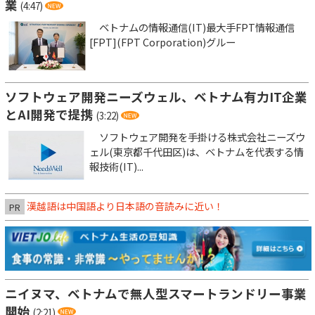
業
(4:47)
ベトナムの情報通信(IT)最大手FPT情報通信
[FPT](FPT Corporation)グルー
ソフトウェア開発ニーズウェル、ベトナム有力IT企業
とAI開発で提携
(3:22)
ソフトウェア開発を手掛ける株式会社ニーズウ
ェル(東京都千代田区)は、ベトナムを代表する情
報技術(IT)...
漢越語は中国語より日本語の音読みに近い！
PR
ニイヌマ、ベトナムで無人型スマートランドリー事業
開始
(2:21)