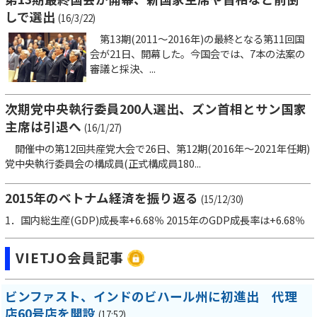
しで選出
(16/3/22)
第13期(2011～2016年)の最終となる第11回国
会が21日、開幕した。今国会では、7本の法案の
審議と採決、...
次期党中央執行委員200人選出、ズン首相とサン国家
主席は引退へ
(16/1/27)
開催中の第12回共産党大会で26日、第12期(2016年～2021年任期)
党中央執行委員会の構成員(正式構成員180...
2015年のベトナム経済を振り返る
(15/12/30)
1．国内総生産(GDP)成長率+6.68％ 2015年のGDP成長率は+6.68％
VIETJO会員記事
ビンファスト、インドのビハール州に初進出 代理
店60号店を開設
(17:52)