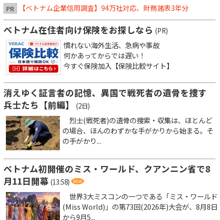
【ベトナム企業信用調査】94万社対応、財務諸表3年分
PR
ベトナム在住者向け保険をお探しなら
(PR)
慣れない海外生活、急病や事故
何かあってからでは遅い！
今すぐ保険加入【保険比較サイト】
消えゆく証言者の記憶、異国で戦死者の遺骨を捜す
兵士たち【前編】
(2日)
烈士(戦死者)の遺骨の捜索・収集は、ほとんど
の場合、ほんのわずかな手がかりから始まる。そ
の手がかり...
ベトナム初開催のミス・ワールド、クアンニン省で8
月11日開幕
(13:58)
世界3大ミスコンの一つである「ミス・ワールド
(Miss World)」の第73回(2026年)大会が、8月8日
から9月5...