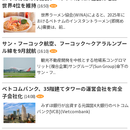
世界4位を維持
(16:50)
世界ラーメン協会(WINA)によると、2025年に
おけるベトナムのインスタントラーメン(即席め
ん)需要は、前...
サン・フーコック航空、フーコック～クアラルンプー
ル線を9月就航
(16:10)
観光不動産開発を中核とする地場系コングロマ
リット(複合企業)サングループ(Sun Group)傘下の
サン・フ...
ベトコムバンク、35階建てタワーの運営会社を完全
子会社化
(14:08)
みずほ銀行が出資する元国営4大銀行のベトコム
バンク[VCB](Vietcombank)