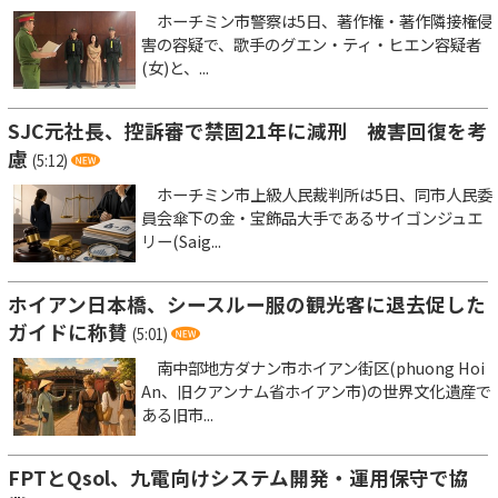
ホーチミン市警察は5日、著作権・著作隣接権侵
害の容疑で、歌手のグエン・ティ・ヒエン容疑者
(女)と、...
SJC元社長、控訴審で禁固21年に減刑 被害回復を考
慮
(5:12)
ホーチミン市上級人民裁判所は5日、同市人民委
員会傘下の金・宝飾品大手であるサイゴンジュエ
リー(Saig...
ホイアン日本橋、シースルー服の観光客に退去促した
ガイドに称賛
(5:01)
南中部地方ダナン市ホイアン街区(phuong Hoi
An、旧クアンナム省ホイアン市)の世界文化遺産で
ある旧市...
FPTとQsol、九電向けシステム開発・運用保守で協