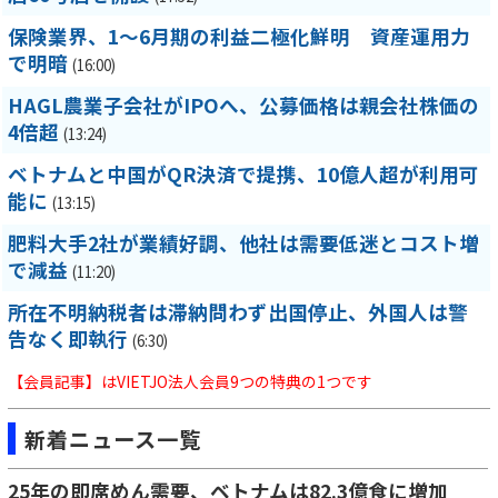
保険業界、1～6月期の利益二極化鮮明 資産運用力
で明暗
(16:00)
HAGL農業子会社がIPOへ、公募価格は親会社株価の
4倍超
(13:24)
ベトナムと中国がQR決済で提携、10億人超が利用可
能に
(13:15)
肥料大手2社が業績好調、他社は需要低迷とコスト増
で減益
(11:20)
所在不明納税者は滞納問わず出国停止、外国人は警
告なく即執行
(6:30)
【会員記事】はVIETJO法人会員9つの特典の1つです
新着ニュース一覧
25年の即席めん需要、ベトナムは82.3億食に増加