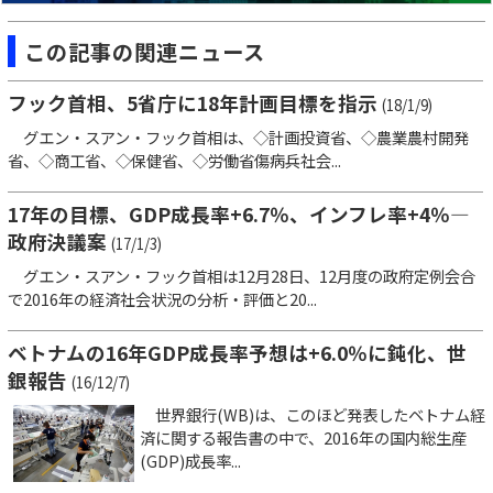
この記事の関連ニュース
フック首相、5省庁に18年計画目標を指示
(18/1/9)
グエン・スアン・フック首相は、◇計画投資省、◇農業農村開発
省、◇商工省、◇保健省、◇労働省傷病兵社会...
17年の目標、GDP成長率+6.7％、インフレ率+4％―
政府決議案
(17/1/3)
グエン・スアン・フック首相は12月28日、12月度の政府定例会合
で2016年の経済社会状況の分析・評価と20...
ベトナムの16年GDP成長率予想は+6.0％に鈍化、世
銀報告
(16/12/7)
世界銀行(WB)は、このほど発表したベトナム経
済に関する報告書の中で、2016年の国内総生産
(GDP)成長率...