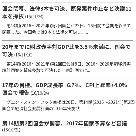
国会閉幕、法律3本を可決、原発案件中止など決議11
本を採択
(16/11/24)
第14期(2016～2021年)第2回国会が23日、26日間の会期を終えて
閉幕した。今国会では3本の法律を可決し、...
20年までに財政赤字対GDP比を3.5％未満に、国会で
可決
(16/11/10)
第14期(2016～2021年)第2回国会は8日、2016～2020年期経済再
編計画案を賛成多数で可決した。同計画では...
17年の目標、GDP成長率+6.7％、CPI上昇率+4.0％―
国会で報告
(16/10/24)
グエン・スアン・フック首相は20日、第14期(2016～2021年)第2回
国会で経済社会発展計画の2016年実施状...
第14期第2回国会が開幕、2017年国家予算など審議
(16/10/21)