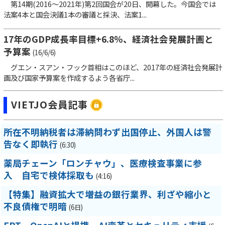
第14期(2016～2021年)第2回国会が20日、開幕した。今国会では
法案4本と国会決議1本の審議と採決、法案1...
17年のGDP成長率目標+6.8％、経済社会発展計画と
予算案
(16/6/6)
グエン・スアン・フック首相はこのほど、2017年の経済社会発展計
画及び国家予算案を作成するよう各省庁...
VIETJO会員記事
所在不明納税者は滞納問わず出国停止、外国人は警
告なく即執行
(6:30)
薬局チェーン「ロンチャウ」、医療検査事業に参
入 自宅で検体採取も
(4:16)
【特集】融資拡大で増益の銀行業界、利ざや縮小と
不良債権で明暗
(6日)