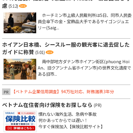
慮
(5:12)
ホーチミン市上級人民裁判所は5日、同市人民委
員会傘下の金・宝飾品大手であるサイゴンジュエ
リー(Saig...
ホイアン日本橋、シースルー服の観光客に退去促した
ガイドに称賛
(5:01)
南中部地方ダナン市ホイアン街区(phuong Hoi
An、旧クアンナム省ホイアン市)の世界文化遺産で
ある旧市...
【ベトナム企業信用調査】94万社対応、財務諸表3年分
PR
ベトナム在住者向け保険をお探しなら
(PR)
慣れない海外生活、急病や事故
何かあってからでは遅い！
今すぐ保険加入【保険比較サイト】