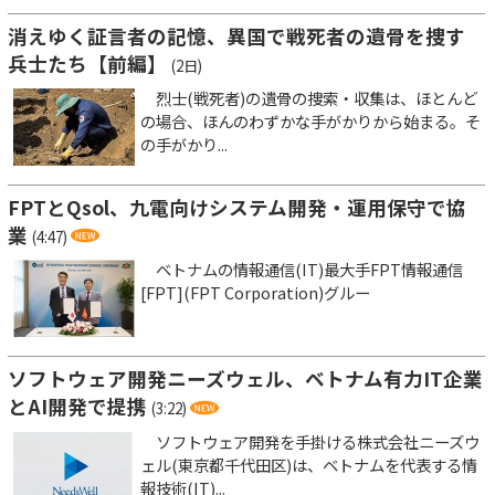
消えゆく証言者の記憶、異国で戦死者の遺骨を捜す
兵士たち【前編】
(2日)
烈士(戦死者)の遺骨の捜索・収集は、ほとんど
の場合、ほんのわずかな手がかりから始まる。そ
の手がかり...
FPTとQsol、九電向けシステム開発・運用保守で協
業
(4:47)
ベトナムの情報通信(IT)最大手FPT情報通信
[FPT](FPT Corporation)グルー
ソフトウェア開発ニーズウェル、ベトナム有力IT企業
とAI開発で提携
(3:22)
ソフトウェア開発を手掛ける株式会社ニーズウ
ェル(東京都千代田区)は、ベトナムを代表する情
報技術(IT)...