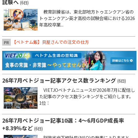
試験へ
(6日)
教育訓練省は、東北部地方トゥエンクアン省の
トゥエンクアン英才高校の試験会場における2026
年高校卒業...
【ベトナム飯】貝屋さんでの注文の仕方
PR
26年7月ベトジョー記事アクセス数ランキング
(6日)
VIETJOベトナムニュースが2026年7月に配信し
た記事のアクセス数ランキングをご紹介します。
1位：
26年7月ベトジョー記事10選：4～6月GDP成長率
+8.39％など
(6日)
財政省傘下統計局(NSO)の発表によりますと、