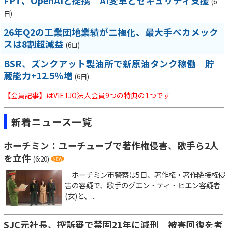
FPT、OpenAIと提携 AI変革とセキュリティ支援
(6
日)
26年Q2の工業団地業績が二極化、最大手ベカメック
スは8割超減益
(6日)
BSR、ズンクアット製油所で新原油タンク稼働 貯
蔵能力+12.5％増
(6日)
【会員記事】はVIETJO法人会員9つの特典の1つです
新着ニュース一覧
ホーチミン：ユーチューブで著作権侵害、歌手ら2人
を立件
(6:20)
ホーチミン市警察は5日、著作権・著作隣接権侵
害の容疑で、歌手のグエン・ティ・ヒエン容疑者
(女)と、...
SJC元社長、控訴審で禁固21年に減刑 被害回復を考