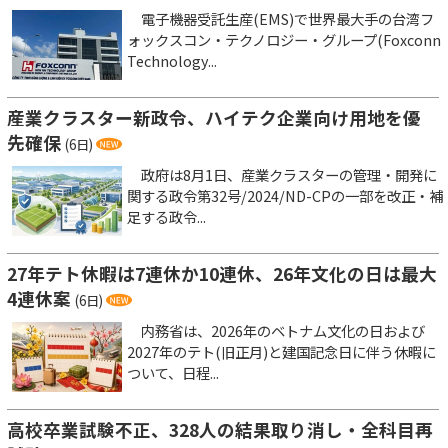
電子機器受託生産(EMS)で世界最大手の台湾フ
ォックスコン・テクノロジー・グループ(Foxconn
Technology...
産業クラスター新政令、ハイテク企業向け用地を優
先確保
(6日)
政府は8月1日、産業クラスターの管理・開発に
関する政令第32号/2024/ND-CPの一部を改正・補
足する政令...
27年テト休暇は7連休か10連休、26年文化の日は最大
4連休案
(6日)
内務省は、2026年のベトナム文化の日および
2027年のテト(旧正月)と建国記念日に伴う休暇に
ついて、日程...
高校卒業試験不正、328人の結果取り消し・全科目再