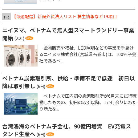
【毎週配信】新設外資法人リスト 株主情報など19項目
PR
ニイヌマ、ベトナムで無人型スマートランドリー事業
開始
(2:21)
金物販売や福祉、LED照明などの事業を手掛け
るニイヌマ株式会社(宮城県石巻市)は、100％子会
社であるベ...
ベトナム炭素取引所、供給・準備不足で低迷 初日以
降は取引無し
(6日)
ベトナムで国内初の炭素取引所が6月末に試行稼
働したものの、初日の取引以降、1か月余りにわた
り新たな...
台湾鴻海のベトナム子会社、90億円増資 EV充電ス
タンド生産へ
(6日)