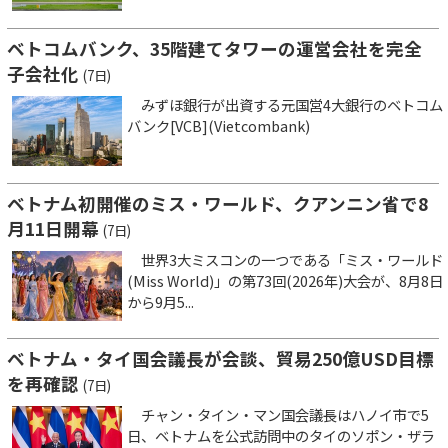
ベトコムバンク、35階建てタワーの運営会社を完全
子会社化
(7日)
みずほ銀行が出資する元国営4大銀行のベトコム
バンク[VCB](Vietcombank)
ベトナム初開催のミス・ワールド、クアンニン省で8
月11日開幕
(7日)
世界3大ミスコンの一つである「ミス・ワールド
(Miss World)」の第73回(2026年)大会が、8月8日
から9月5...
ベトナム・タイ国会議長が会談、貿易250億USD目標
を再確認
(7日)
チャン・タイン・マン国会議長はハノイ市で5
日、ベトナムを公式訪問中のタイのソポン・ザラ