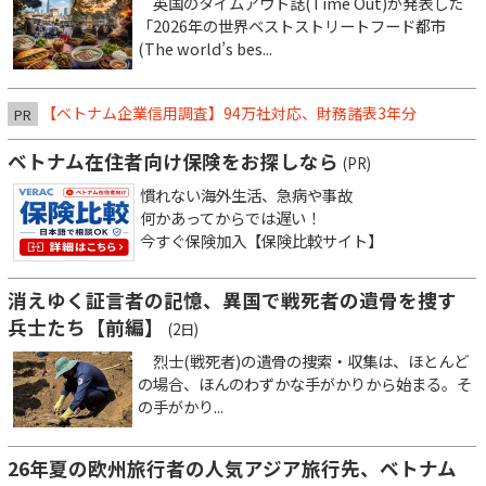
英国のタイムアウト誌(Time Out)が発表した
「2026年の世界ベストストリートフード都市
(The world’s bes...
【ベトナム企業信用調査】94万社対応、財務諸表3年分
PR
ベトナム在住者向け保険をお探しなら
(PR)
慣れない海外生活、急病や事故
何かあってからでは遅い！
今すぐ保険加入【保険比較サイト】
消えゆく証言者の記憶、異国で戦死者の遺骨を捜す
兵士たち【前編】
(2日)
烈士(戦死者)の遺骨の捜索・収集は、ほとんど
の場合、ほんのわずかな手がかりから始まる。そ
の手がかり...
26年夏の欧州旅行者の人気アジア旅行先、ベトナム