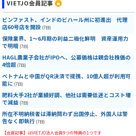
VIETJO会員記事
ビンファスト、インドのビハール州に初進出 代理
店60号店を開設
(7日)
保険業界、1～6月期の利益二極化鮮明 資産運用力
で明暗
(7日)
HAGL農業子会社がIPOへ、公募価格は親会社株価の
4倍超
(7日)
ベトナムと中国がQR決済で提携、10億人超が利用可
能に
(7日)
肥料大手2社が業績好調、他社は需要低迷とコスト増
で減益
(7日)
所在不明納税者は滞納問わず出国停止、外国人は警
告なく即執行
(7日)
【会員記事】はVIETJO法人会員9つの特典の1つです