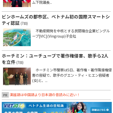
ム下院議長...
ビンホームズの都市区、ベトナム初の国際スマートシ
ティ認証
(7日)
不動産開発を中核とする民間複合企業ビングル
ープ[VIC](Vingroup)子会社
ホーチミン：ユーチューブで著作権侵害、歌手ら2人
を立件
(7日)
ホーチミン市警察は5日、著作権・著作隣接権侵
害の容疑で、歌手のグエン・ティ・ヒエン容疑者
(女)と、...
漢越語は中国語より日本語の音読みに近い！
PR