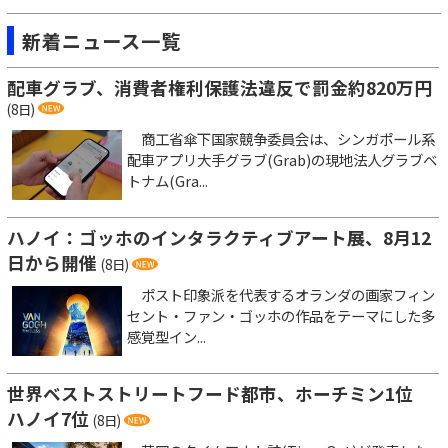
新着ニュース一覧
配車グラブ、消費者権利保護法違反で罰金約820万円
(8日)
商工省傘下国家競争委員会は、シンガポール系
配車アプリ大手グラブ(Grab)の現地法人グラブベ
トナム(Gra...
ハノイ：ゴッホのインタラクティブアート展、8月12
日から開催
(8日)
ポスト印象派を代表するオランダの画家フィン
セント・ファン・ゴッホの作品をテーマにした多
感覚型イン...
世界ベストストリートフード都市、ホーチミン1位
ハノイ7位
(8日)