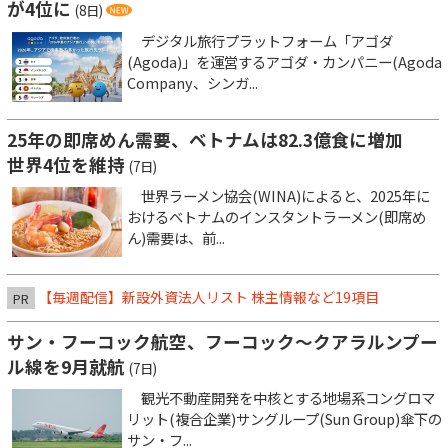
が4位に
(8日)
デジタル旅行プラットフォーム「アゴダ
(Agoda)」を運営するアゴダ・カンパニー(Agoda
Company、シンガ...
25年の即席めん需要、ベトナムは82.3億食に増加
世界4位を維持
(7日)
世界ラーメン協会(WINA)によると、2025年に
おけるベトナムのインスタントラーメン(即席め
ん)需要は、前...
【毎週配信】新設外資法人リスト 株主情報など19項目
PR
サン・フーコック航空、フーコック～クアラルンプー
ル線を9月就航
(7日)
観光不動産開発を中核とする地場系コングロマ
リット(複合企業)サングループ(Sun Group)傘下の
サン・フ...