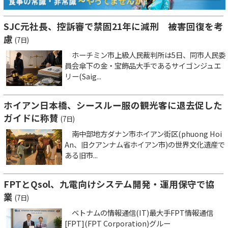
SJC元社長、控訴審で禁固21年に減刑 被害回復を考
慮
(7日)
ホーチミン市上級人民裁判所は5日、同市人民委
員会傘下の金・宝飾品大手であるサイゴンジュエ
リー(Saig...
ホイアン日本橋、シースルー服の観光客に退去促した
ガイドに称賛
(7日)
南中部地方ダナン市ホイアン街区(phuong Hoi
An、旧クアンナム省ホイアン市)の世界文化遺産で
ある旧市...
FPTとQsol、九電向けシステム開発・運用保守で協
業
(7日)
ベトナムの情報通信(IT)最大手FPT情報通信
[FPT](FPT Corporation)グルー