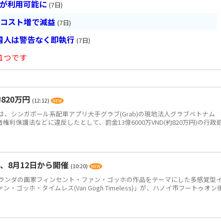
超が利用可能に
(7日)
とコスト増で減益
(7日)
国人は警告なく即執行
(7日)
1つです
820万円
(12:12)
、シンガポール系配車アプリ大手グラブ(Grab)の現地法人グラブベトナム
、消費者権利保護法などに違反したとして、罰金13億6000万VND(約820万円)の行政
、8月12日から開催
(10:20)
ンダの画家フィンセント・ファン・ゴッホの作品をテーマにした多感覚型
ゴッホ・タイムレス(Van Gogh Timeless)」が、ハノイ市フートゥオン