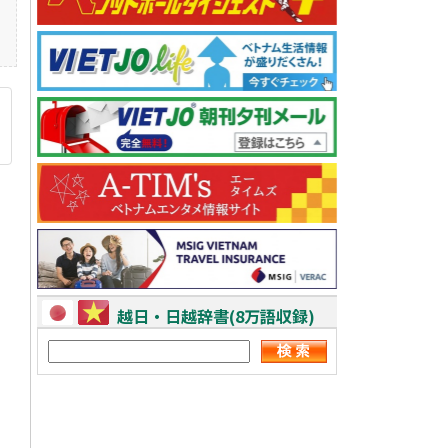
越日・日越辞書(8万語収録)