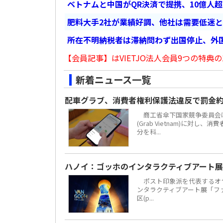
ベトナムと中国がQR決済で提携、10億人
肥料大手2社が業績好調、他社は需要低迷
所在不明納税者は滞納問わず出国停止、外
【会員記事】はVIETJO法人会員9つの特典の
新着ニュース一覧
配車グラブ、消費者権利保護法違反で罰金約
商工省傘下国家競争委員会は
(Grab Vietnam)に対し
分を科...
ハノイ：ゴッホのインタラクティブアート展
ポスト印象派を代表するオラ
ンタラクティブアート展「ファン・
区(p...