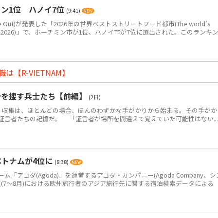
ン1位 ハノイ7位
(9:41)
Out)が発表した「2026年の世界ベストストリートフード都市(The world’s
eet food in 2026)」で、ホーチミン市が1位、ハノイ市が7位に選出された。このランキ
【R-VIETNAM】
骨を捜す兵士たち【前編】
(2日)
・収集は、ほとんどの場合、ほんのわずかな手がかりから始まる。その手がか
証言者たちの記憶だ。 「証言者が場所を間違えて覚えていた可能性はない...
ベトナムが4位に
(8:38)
アゴダ(Agoda)」を運営するアゴダ・カンパニー(Agoda Company、シ
年夏(7～8月)における欧州旅行者のアジア旅行先に関する宿泊検索データによる