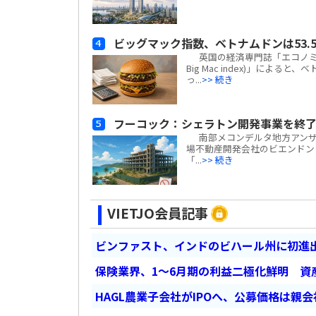
ビッグマック指数、ベトナムドンは53.5
英国の経済専門誌「エコノミスト(
Big Mac index)」による
っ...
>> 続き
フーコック：シェラトン開発事業を終了
南部メコンデルタ地方アンザン
場不動産開発会社のビエンドン・フー
「...
>> 続き
VIETJO会員記事
ビンファスト、インドのビハール州に初進出
保険業界、1～6月期の利益二極化鮮明 資
HAGL農業子会社がIPOへ、公募価格は親