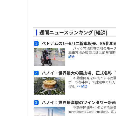
週間ニュースランキング [経済]
ベトナムの1～6月二輪車販売、EV化加
バイク市場調査会社のモーターサイ
輪車市場の販売台数は前年同期比
続き
ハノイ：世界最大の競技場、正式名称「
不動産開発を中核とする民間複合
ポーツ都市区」で建設中の13万
(EV)...
>> 続き
ハノイ：世界最高層のツインタワー計
不動産開発を中核とする民間複合企業
Investment Construc