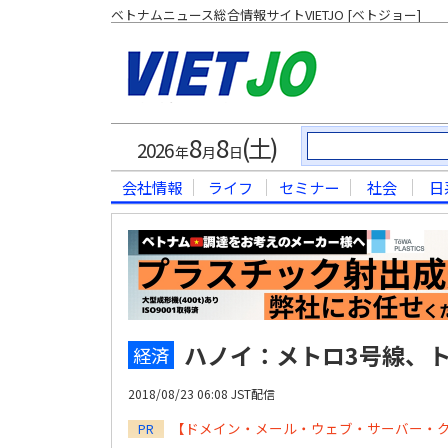
ベトナムニュース総合情報サイトVIETJO [ベトジョー]
8
8
(土)
2026
年
月
日
会社情報
ライフ
セミナー
社会
日
ハノイ：メトロ3号線、
経済
2018/08/23 06:08 JST配信
【ドメイン・メール・ウェブ・サーバー・
PR