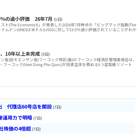
％の過小評価 26年7月
(1日)
The Economist)」が発表した2026年7月時点の「ビッグマック指数(The
と、ベトナムドン(VND)は米ドル(USD)に対して53.5％過小評価されていることがわか
、10年以上未完成
(3日)
省(旧キエンザン省)フーコック特区(島)のフーコック経済区管理委員会は、
コック(Vien Dong Phu Quoc)が投資主体を務める5つ星高級リゾート
 代理店60号店を開設
(7日)
産運用力で明暗
(7日)
会社株価の4倍超
(7日)