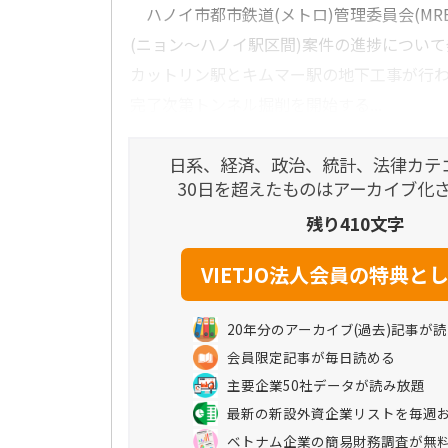
ハノイ市都市鉄道(メトロ)管理委員会(MR
(ニョン～ハノイ駅区間)案件の進捗につい
カットリン駅とキムマー駅の地下工事が行
完了次第トンネル掘削を開始する...
日系、経済、政治、統計、法律カテ
30日を超えたものはアーカイブ化
残り410文字
20年分のアーカイブ(過去)記事が
会員限定記事が毎日読める
主要企業50社データが読み放題
最新の新設外資企業リストを毎週
ベトナム企業の簡易財務調査が無