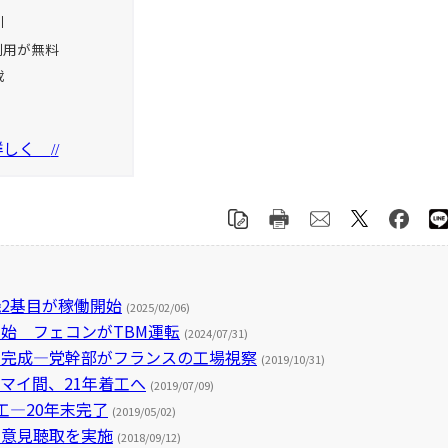
引
利用が無料
載
を詳しく
//
2基目が稼働開始
(2025/02/06)
始 フェコンがTBM運転
(2024/07/31)
く完成―党幹部がフランスの工場視察
(2019/10/31)
マイ間、21年着工へ
(2019/07/09)
工―20年末完了
(2019/05/02)
の意見聴取を実施
(2018/09/12)