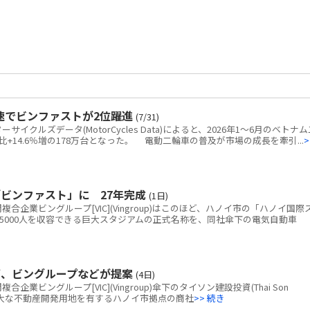
速でビンファストが2位躍進
(7/31)
クルズデータ(MotorCycles Data)によると、2026年1～6月のベトナム
+14.6％増の178万台となった。 電動二輪車の普及が市場の成長を牽引...
>
ビンファスト」に 27年完成
(1日)
企業ビングループ[VIC](Vingroup)はこのほど、ハノイ市の「ハノイ国際
5000人を収容できる巨大スタジアムの正式名称を、同社傘下の電気自動車
画、ビングループなどが提案
(4日)
ビングループ[VIC](Vingroup)傘下のタイソン建設投資(Thai Son
tion)、広大な不動産開発用地を有するハノイ市拠点の商社
>> 続き