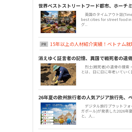
世界ベストストリートフード都市、ホーチミ
英国のタイムアウト誌(Time 
best cities for str
グ...
15年以上の人材紹介実績！ベトナム就職は
PR
消えゆく証言者の記憶、異国で戦死者の遺
烈士(戦死者)の遺骨の捜索
とは、日に日に年老いていく
26年夏の欧州旅行者の人気アジア旅行先、
デジタル旅行プラットフォーム「
ガポール)が発表した2026
と、人...