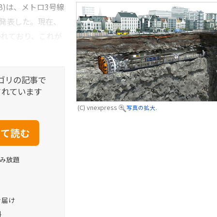
B)は、メトロ3号線
て発表した。現在、
われており、これが
ゴリの記事で
されています
(C) vnexpress
写真の拡大.
読み放題
お届け
料