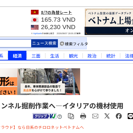
8/7
の為替レート
165.73 VND
26,230 VND
※
の仲値を表示
JST更新
Agribank
2026/08/07 18:00
検索フィルタ
系
経済
三面
生活
観光
政治
統計
法
トンネル掘削作業へ―イタリアの機材使用
クラウド】なら日系のチロロネットベトナムへ