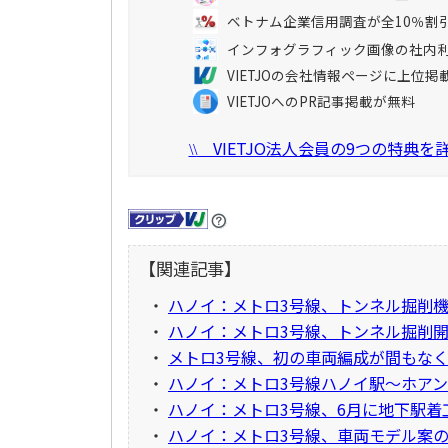
ベトナム企業信用調査が全10％割
インフォグラフィック画像の社内
VIETJOの会社情報ページに上位掲
VIETJOへのPR記事掲載が無料
VIETJO法人会員の9つの特典
\\
【関連記事】
・
ハノイ：メトロ3号線、トンネル掘削機
・
ハノイ：メトロ3号線、トンネル掘削開
・
メトロ3号線、初の車両編成が間もな
・
ハノイ：メトロ3号線ハノイ駅～ホアン
・
ハノイ：メトロ3号線、6月に地下駅着
・
ハノイ：メトロ3号線、車両モデル案