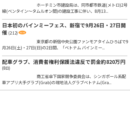
ホーチミン市建設局は、同市都市鉄道(メトロ)2号
線(ベンタイン～タムルオン間)の建設工事に伴い、8月13...
日本初のバインミーフェス、新宿で9月26日・27日開
催
(2:12)
東京都の新宿中央公園ファンモアタイムひろばで9
月26日(土)・27日(日)の2日間、「ベトナム バインミー...
配車グラブ、消費者権利保護法違反で罰金約820万円
(8日)
商工省傘下国家競争委員会は、シンガポール系配
車アプリ大手グラブ(Grab)の現地法人グラブベトナム(Gra...