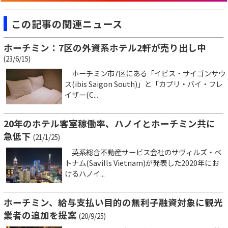
この記事の関連ニュース
ホーチミン：7区の外資系ホテル2軒が売り出し中
(23/6/15)
ホーチミン市7区にある「イビス・サイゴンサウ
ス(ibis Saigon South)」と「カプリ・バイ・フレ
イザー(C...
20年のホテル客室稼働率、ハノイとホーチミン共に
急低下
(21/1/25)
英系総合不動産サービス会社のサヴィルズ・ベ
トナム(Savills Vietnam)が発表した2020年にお
けるハノイ...
ホーチミン、給与支払い目的の無利子融資対象に観光
業者の追加を提案
(20/9/25)