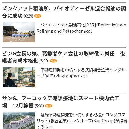
ズンクアット製油所、バイオディーゼル混合軽油の調
合に成功
(6:29)
ペトロベトナム製油石化[BSR](Petrovietnam
Refining and Petrochemical
ビンG会長の娘、高齢者ケア会社の取締役に就任 後
継者育成本格化
(6:00)
不動産開発を中核とする民間複合企業ビングル
ープ[VIC](Vingroup)のファ
サンG、フーコック空港隣接地にスマート機内食工
場 12月稼働
(5:31)
観光不動産開発を中核とする地場系コングロマ
リット(複合企業)サングループ(Sun Group)が投資
するフー...