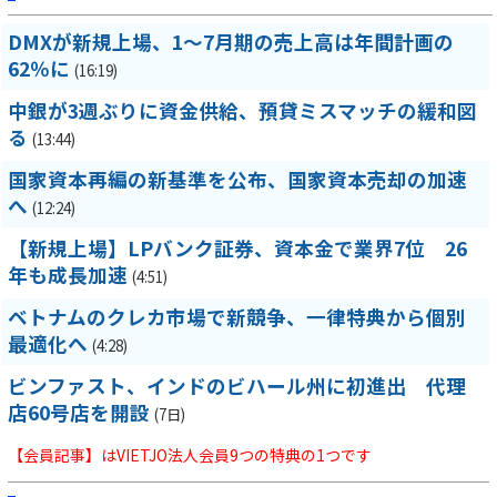
DMXが新規上場、1～7月期の売上高は年間計画の
62％に
(16:19)
中銀が3週ぶりに資金供給、預貸ミスマッチの緩和図
る
(13:44)
国家資本再編の新基準を公布、国家資本売却の加速
へ
(12:24)
【新規上場】LPバンク証券、資本金で業界7位 26
年も成長加速
(4:51)
ベトナムのクレカ市場で新競争、一律特典から個別
最適化へ
(4:28)
ビンファスト、インドのビハール州に初進出 代理
店60号店を開設
(7日)
【会員記事】はVIETJO法人会員9つの特典の1つです