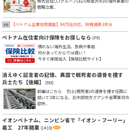
株式会社CCIグループ(石川県金沢市)の海外事業の
戦略立案...
【ベトナム企業信用調査】94万社対応、財務諸表3年分
PR
ベトナム在住者向け保険をお探しなら
(PR)
慣れない海外生活、急病や事故
何かあってからでは遅い！
今すぐ保険加入【保険比較サイト】
消えゆく証言者の記憶、異国で戦死者の遺骨を捜す
兵士たち【後編】
(9日)
前編はこちら 烈士(戦死者)の遺骨を捜す任務に
就いて3年になる、北中部地方クアンチ省軍事司令
部所...
イオンベトナム、ニンビン省で「イオン・フーリー」
着工 27年開業
(14:10)