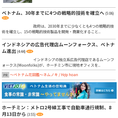
ベトナム、30年までに4つの戦略的技術を確立へ
(5:06)
政府は、2030年までに少なくとも4つの戦略的技
術を確立し、15の戦略的技術製品を開発・商業化すること...
インドネシアの広告代理店ムーンフォークス、ベトナ
ム進出
(4:44)
インドネシアの独立系広告代理店であるムーンフ
ォークス(Moonfolks)が、ホーチミン市に現地オフィスを...
～ベトナム花図鑑～ネムノキ / Hợp hoan
PR
ホーチミン：メトロ2号線工事で自動車通行規制、8
月13日から
(3:55)