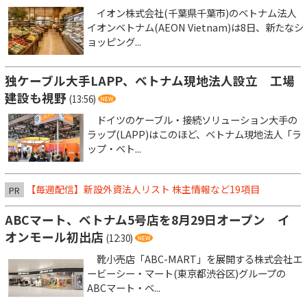
イオン株式会社(千葉県千葉市)のベトナム法人
イオンベトナム(AEON Vietnam)は8日、新たなシ
ョッピング...
独ケーブル大手LAPP、ベトナム現地法人設立 工場
建設も視野
(13:56)
ドイツのケーブル・接続ソリューション大手の
ラップ(LAPP)はこのほど、ベトナム現地法人「ラ
ップ・ベト...
【毎週配信】新設外資法人リスト 株主情報など19項目
PR
ABCマート、ベトナム5号店を8月29日オープン イ
オンモール初出店
(12:30)
靴小売店「ABC-MART」を展開する株式会社エ
ービーシー・マート(東京都渋谷区)グループの
ABCマート・ベ...