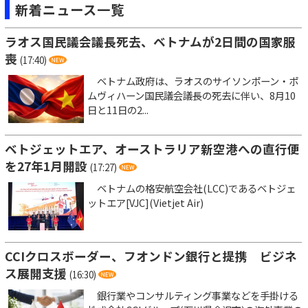
新着ニュース一覧
ラオス国民議会議長死去、ベトナムが2日間の国家服
喪
(17:40)
ベトナム政府は、ラオスのサイソンポーン・ポ
ムヴィハーン国民議会議長の死去に伴い、8月10
日と11日の2...
ベトジェットエア、オーストラリア新空港への直行便
を27年1月開設
(17:27)
ベトナムの格安航空会社(LCC)であるベトジェ
ットエア[VJC](Vietjet Air)
CCIクロスボーダー、フオンドン銀行と提携 ビジネ
ス展開支援
(16:30)
銀行業やコンサルティング事業などを手掛ける