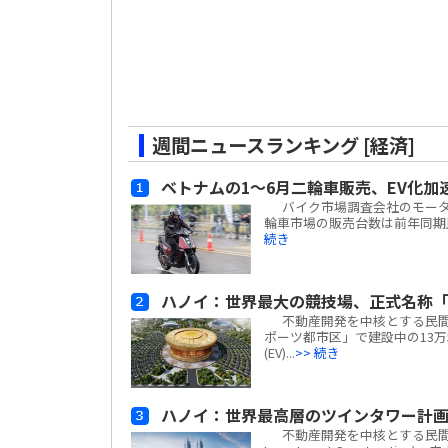
週間ニュースランキング [経済]
ベトナムの1～6月二輪車販売、EV化加
バイク市場調査会社のモーターサイ
輪車市場の販売台数は前年同期比
続き
ハノイ：世界最大の競技場、正式名称「
不動産開発を中核とする民間複合
ポーツ都市区」で建設中の13万
(EV)...
>> 続き
ハノイ：世界最高層のツインタワー計
不動産開発を中核とする民間複合企業