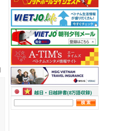
越日・日越辞書(8万語収録)