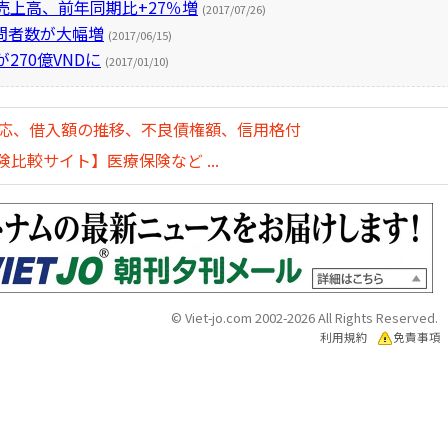
売上高、前年同期比+27％増
(2017/07/26)
問者数が大幅増
(2017/06/15)
270億VNDに
(2017/01/10)
対応、借入額の推移、不良債権額、信用格付
比較サイト】医療保険など ...
© Viet-jo.com 2002-2026 All Rights Reserved.
利用規約
免責事項