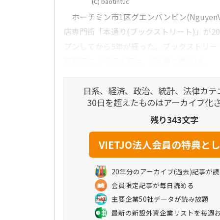
(C) baotintuc
ホーチミン市1区グエンバンビン(NguyenVa
店専門街「本通り(ブックストリート)」が20
プンしてから5年が経った。ブックストリー
籍販売による売上高は、5年間で累計18...
日系、経済、政治、統計、法律カテ
30日を超えたものはアーカイブ化
残り343文字
20年分のアーカイブ(過去)記事が
会員限定記事が毎日読める
主要企業50社データが読み放題
最新の新設外資企業リストを毎週