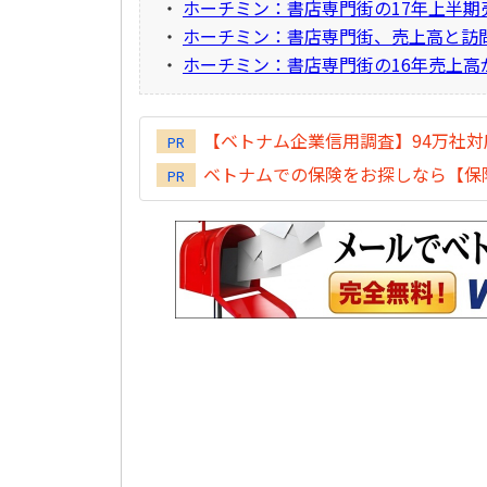
・
ホーチミン：書店専門街の17年上半期
・
ホーチミン：書店専門街、売上高と訪
・
ホーチミン：書店専門街の16年売上高が
【ベトナム企業信用調査】94万社
PR
ベトナムでの保険をお探しなら【保険
PR