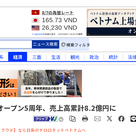
8/7
の為替レート
165.73 VND
26,230 VND
※
の仲値を表示
JST更新
Agribank
2026/08/07 18:00
検索フィルタ
系
経済
三面
生活
観光
政治
統計
法
ープン5周年、売上高累計8.2億円に
クラウド】なら日系のチロロネットベトナムへ