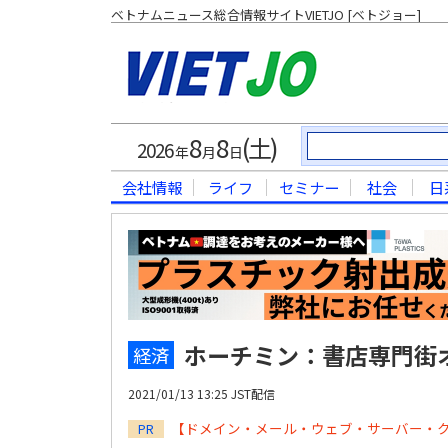
ベトナムニュース総合情報サイトVIETJO [ベトジョー]
8
8
(土)
2026
年
月
日
会社情報
ライフ
セミナー
社会
日
ホーチミン：書店専門街オ
経済
2021/01/13 13:25 JST配信
【ドメイン・メール・ウェブ・サーバー・
PR