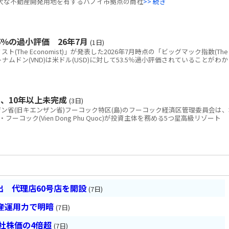
tion)、広大な不動産開発用地を有するハノイ市拠点の商社
>> 続き
％の過小評価 26年7月
(1日)
The Economist)」が発表した2026年7月時点の「ビッグマック指数(The
と、ベトナムドン(VND)は米ドル(USD)に対して53.5％過小評価されていることがわか
、10年以上未完成
(3日)
省(旧キエンザン省)フーコック特区(島)のフーコック経済区管理委員会は、
コック(Vien Dong Phu Quoc)が投資主体を務める5つ星高級リゾート
 代理店60号店を開設
(7日)
産運用力で明暗
(7日)
会社株価の4倍超
(7日)