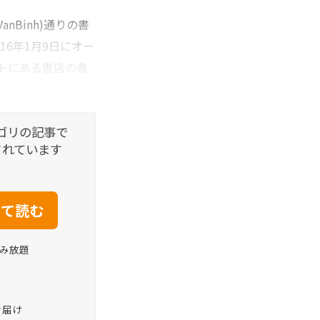
nBinh)通りの書
16年1月9日にオー
トにある書店の書
ゴリの記事で
されています
読み放題
お届け