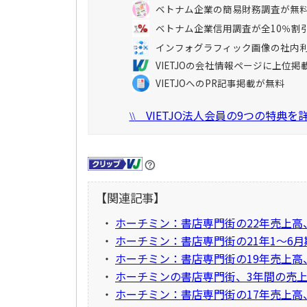
ベトナム企業の簡易財務調査が無
ベトナム企業信用調査が全10％割
インフォグラフィック画像の社内
VIETJOの会社情報ページに上位掲
VIETJOへのPR記事掲載が無料
VIETJO法人会員の9つの特典
\\
【関連記事】
・
ホーチミン：書店専門街の22年売上高
・
ホーチミン：書店専門街の21年1～6
・
ホーチミン：書店専門街の19年売上高
・
ホーチミンの書店専門街、3年間の売上
・
ホーチミン：書店専門街の17年売上高