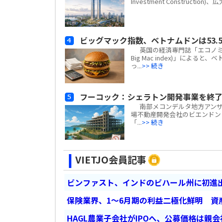
Investment Construc
ビッグマック指数、ベトナムドンは53.5
英国の経済専門誌「エコノミスト(
Big Mac index)」による
っ...
>> 続き
フーコック：シェラトン開発事業を終了
南部メコンデルタ地方アンザン
場不動産開発会社のビエンドン・フー
「...
>> 続き
VIETJO会員記事
ビンファスト、インドのビハール州に初進出
保険業界、1～6月期の利益二極化鮮明 資
HAGL農業子会社がIPOへ、公募価格は親