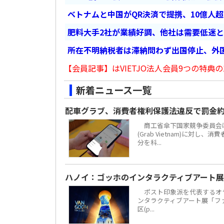
ベトナムと中国がQR決済で提携、10億人
肥料大手2社が業績好調、他社は需要低迷
所在不明納税者は滞納問わず出国停止、外
【会員記事】はVIETJO法人会員9つの特典の
新着ニュース一覧
配車グラブ、消費者権利保護法違反で罰金約
商工省傘下国家競争委員会は
(Grab Vietnam)に対し
分を科...
ハノイ：ゴッホのインタラクティブアート展
ポスト印象派を代表するオラ
ンタラクティブアート展「ファン・
区(p...