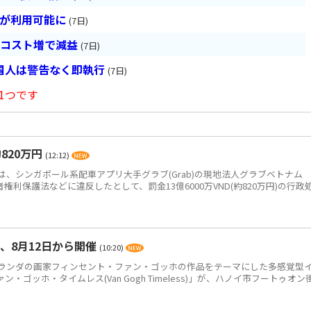
超が利用可能に
(7日)
とコスト増で減益
(7日)
国人は警告なく即執行
(7日)
1つです
820万円
(12:12)
、シンガポール系配車アプリ大手グラブ(Grab)の現地法人グラブベトナム
、消費者権利保護法などに違反したとして、罰金13億6000万VND(約820万円)の行政
、8月12日から開催
(10:20)
ンダの画家フィンセント・ファン・ゴッホの作品をテーマにした多感覚型
ゴッホ・タイムレス(Van Gogh Timeless)」が、ハノイ市フートゥオン