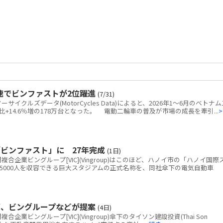
速でビンファストが2位躍進
(7/31)
クルズデータ(MotorCycles Data)によると、2026年1～6月のベトナム
+14.6％増の178万台となった。 電動二輪車の普及が市場の成長を牽引...
>
ビンファスト」に 27年完成
(1日)
企業ビングループ[VIC](Vingroup)はこのほど、ハノイ市の「ハノイ国際
5000人を収容できる巨大スタジアムの正式名称を、同社傘下の電気自動車
画、ビングループなどが提案
(4日)
ビングループ[VIC](Vingroup)傘下のタイソン建設投資(Thai Son