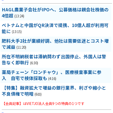
HAGL農業子会社がIPOへ、公募価格は親会社株価の
4倍超
(13:24)
ベトナムと中国がQR決済で提携、10億人超が利用可
能に
(13:15)
肥料大手2社が業績好調、他社は需要低迷とコスト増
で減益
(11:20)
所在不明納税者は滞納問わず出国停止、外国人は警
告なく即執行
(6:30)
薬局チェーン「ロンチャウ」、医療検査事業に参
入 自宅で検体採取も
(4:16)
【特集】融資拡大で増益の銀行業界、利ざや縮小と
不良債権で明暗
(6日)
【会員記事】はVIETJO法人会員9つの特典の1つです