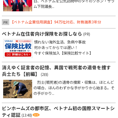
日、ベトナムを公式訪問中のタイのソポン・ザラ
ム下院議長...
【ベトナム企業信用調査】94万社対応、財務諸表3年分
PR
ベトナム在住者向け保険をお探しなら
(PR)
慣れない海外生活、急病や事故
何かあってからでは遅い！
今すぐ保険加入【保険比較サイト】
消えゆく証言者の記憶、異国で戦死者の遺骨を捜す
兵士たち【前編】
(2日)
烈士(戦死者)の遺骨の捜索・収集は、ほとんど
の場合、ほんのわずかな手がかりから始まる。そ
の手がかり...
ビンホームズの都市区、ベトナム初の国際スマートシ
ティ認証
(13:40)