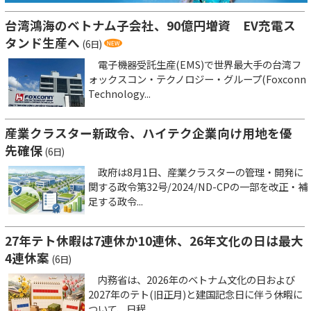
台湾鴻海のベトナム子会社、90億円増資 EV充電ス
タンド生産へ
(6日)
電子機器受託生産(EMS)で世界最大手の台湾フ
ォックスコン・テクノロジー・グループ(Foxconn
Technology...
産業クラスター新政令、ハイテク企業向け用地を優
先確保
(6日)
政府は8月1日、産業クラスターの管理・開発に
関する政令第32号/2024/ND-CPの一部を改正・補
足する政令...
27年テト休暇は7連休か10連休、26年文化の日は最大
4連休案
(6日)
内務省は、2026年のベトナム文化の日および
2027年のテト(旧正月)と建国記念日に伴う休暇に
ついて、日程...