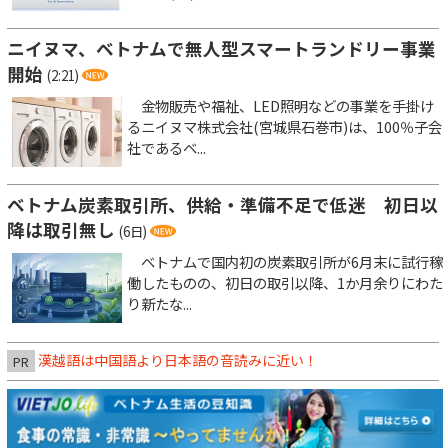
ニイヌマ、ベトナムで無人型スマートランドリー事業
開始
(2:21)
金物販売や福祉、LED照明などの事業を手掛け
るニイヌマ株式会社(宮城県石巻市)は、100％子会
社であるベ...
ベトナム炭素取引所、供給・準備不足で低迷 初日以
降は取引無し
(6日)
ベトナムで国内初の炭素取引所が6月末に試行稼
働したものの、初日の取引以降、1か月余りにわた
り新たな...
漢越語は中国語より日本語の音読みに近い！
PR