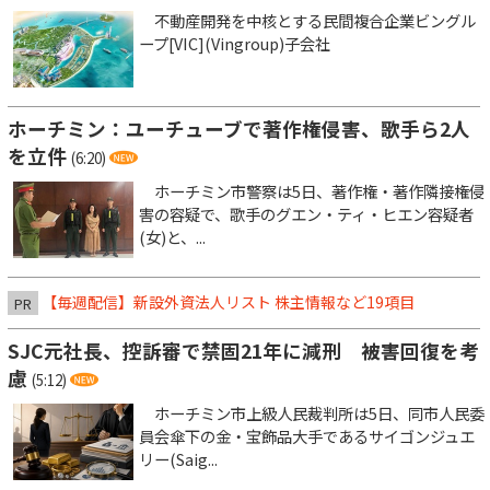
不動産開発を中核とする民間複合企業ビングル
ープ[VIC](Vingroup)子会社
ホーチミン：ユーチューブで著作権侵害、歌手ら2人
を立件
(6:20)
ホーチミン市警察は5日、著作権・著作隣接権侵
害の容疑で、歌手のグエン・ティ・ヒエン容疑者
(女)と、...
【毎週配信】新設外資法人リスト 株主情報など19項目
PR
SJC元社長、控訴審で禁固21年に減刑 被害回復を考
慮
(5:12)
ホーチミン市上級人民裁判所は5日、同市人民委
員会傘下の金・宝飾品大手であるサイゴンジュエ
リー(Saig...