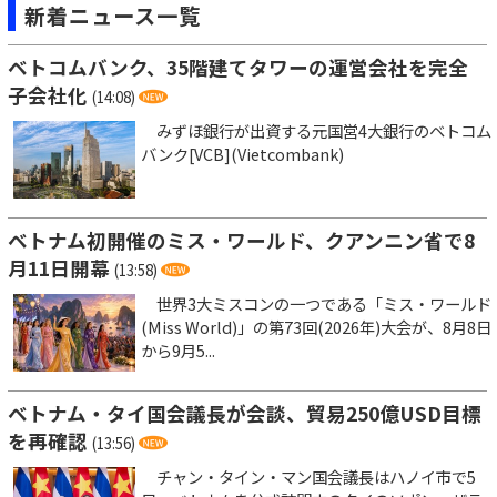
新着ニュース一覧
ベトコムバンク、35階建てタワーの運営会社を完全
子会社化
(14:08)
みずほ銀行が出資する元国営4大銀行のベトコム
バンク[VCB](Vietcombank)
ベトナム初開催のミス・ワールド、クアンニン省で8
月11日開幕
(13:58)
世界3大ミスコンの一つである「ミス・ワールド
(Miss World)」の第73回(2026年)大会が、8月8日
から9月5...
ベトナム・タイ国会議長が会談、貿易250億USD目標
を再確認
(13:56)
チャン・タイン・マン国会議長はハノイ市で5