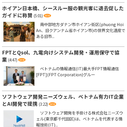
ホイアン日本橋、シースルー服の観光客に退去促した
ガイドに称賛
(5:01)
南中部地方ダナン市ホイアン街区(phuong Hoi
An、旧クアンナム省ホイアン市)の世界文化遺産で
ある旧市...
FPTとQsol、九電向けシステム開発・運用保守で協
業
(4:47)
ベトナムの情報通信(IT)最大手FPT情報通信
[FPT](FPT Corporation)グルー
ソフトウェア開発ニーズウェル、ベトナム有力IT企業
とAI開発で提携
(3:22)
ソフトウェア開発を手掛ける株式会社ニーズウ
ェル(東京都千代田区)は、ベトナムを代表する情
報技術(IT)...