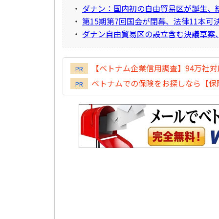
・
ダナン：国内初の自由貿易区が誕生、総面
・
第15期第7回国会が閉幕、法律11本可
・
ダナン自由貿易区の設立含む決議草案
【ベトナム企業信用調査】94万社
PR
ベトナムでの保険をお探しなら【保険
PR