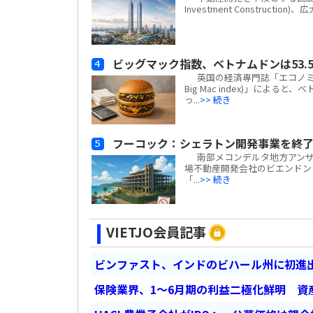
Investment Construc
ビッグマック指数、ベトナムドンは53.5
英国の経済専門誌「エコノミスト(
Big Mac index)」による
っ...
>> 続き
フーコック：シェラトン開発事業を終了
南部メコンデルタ地方アンザン
場不動産開発会社のビエンドン・フー
「...
>> 続き
VIETJO会員記事
ビンファスト、インドのビハール州に初進出
保険業界、1～6月期の利益二極化鮮明 資