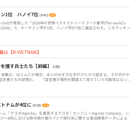
ン1位 ハノイ7位
(9:41)
Out)が発表した「2026年の世界ベストストリートフード都市(The world’s
eet food in 2026)」で、ホーチミン市が1位、ハノイ市が7位に選出された。このランキ
【R-VIETNAM】
骨を捜す兵士たち【前編】
(2日)
・収集は、ほとんどの場合、ほんのわずかな手がかりから始まる。その手がか
証言者たちの記憶だ。 「証言者が場所を間違えて覚えていた可能性はない...
ベトナムが4位に
(8:38)
アゴダ(Agoda)」を運営するアゴダ・カンパニー(Agoda Company、シ
年夏(7～8月)における欧州旅行者のアジア旅行先に関する宿泊検索データによる