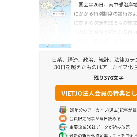
国会は26日、南中部沿岸
にかかる特別制度の試行お
に関する決議を98.5％の賛
これには国内で初となる自
まれる。国会は、ダナン市によ
日系、経済、政治、統計、法律カテ
30日を超えたものはアーカイブ化
残り376文字
20年分のアーカイブ(過去)記事が
会員限定記事が毎日読める
主要企業50社データが読み放題
最新の新設外資企業リストを毎週