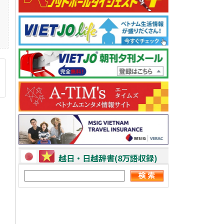
越日・日越辞書(8万語収録)