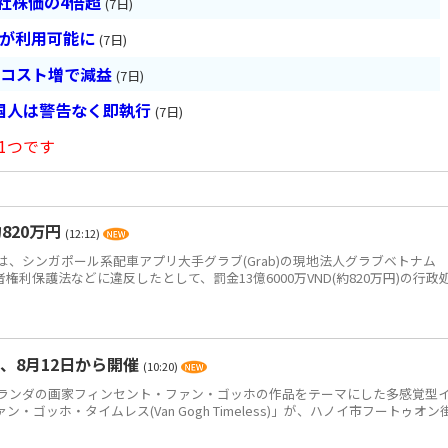
会社株価の4倍超
(7日)
超が利用可能に
(7日)
とコスト増で減益
(7日)
国人は警告なく即執行
(7日)
1つです
820万円
(12:12)
、シンガポール系配車アプリ大手グラブ(Grab)の現地法人グラブベトナム
、消費者権利保護法などに違反したとして、罰金13億6000万VND(約820万円)の行政
、8月12日から開催
(10:20)
ンダの画家フィンセント・ファン・ゴッホの作品をテーマにした多感覚型
ゴッホ・タイムレス(Van Gogh Timeless)」が、ハノイ市フートゥオン