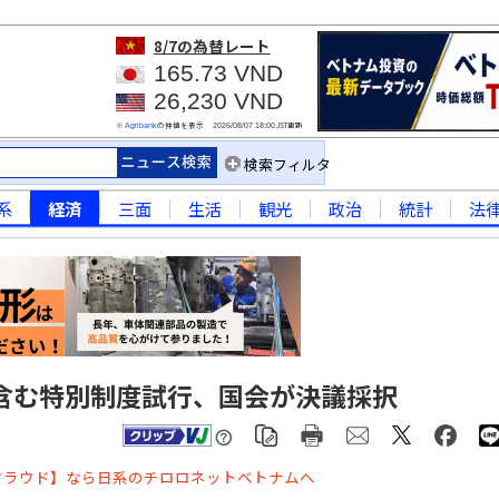
8/7
の為替レート
165.73 VND
26,230 VND
※
の仲値を表示
JST更新
Agribank
2026/08/07 18:00
検索フィルタ
系
経済
三面
生活
観光
政治
統計
法
含む特別制度試行、国会が決議採択
クラウド】なら日系のチロロネットベトナムへ