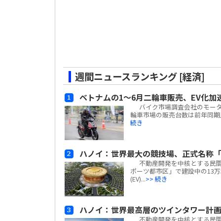
週間ニュースランキング [経済]
ベトナムの1～6月二輪車販売、EV化加
バイク市場調査会社のモーターサイ
輪車市場の販売台数は前年同期比
続き
ハノイ：世界最大の競技場、正式名称「
不動産開発を中核とする民間複合
ポーツ都市区」で建設中の13万
(EV)...
>> 続き
ハノイ：世界最高層のツインタワー計
不動産開発を中核とする民間複合企業