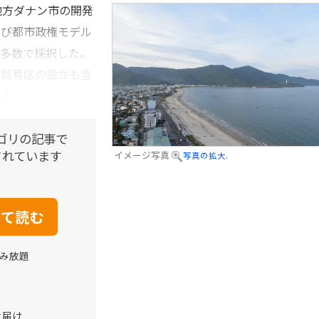
地方ダナン市の開発
よび都市政権モデル
成多数で採択した。
由貿易区の設立も含
...
ゴリの記事で
されています
イメージ写真
写真の拡大.
読み放題
お届け