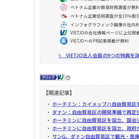
ベトナム企業の簡易財務調査が無
ベトナム企業信用調査が全10％割
インフォグラフィック画像の社内
VIETJOの会社情報ページに上位掲
VIETJOへのPR記事掲載が無料
VIETJO法人会員の9つの特典
\\
【関連記事】
・
ホーチミン：カイメップハ自由貿易区
・
ダナン：自由貿易区の開発準備で再定
・
ホーチミンに自由貿易区を設立、国会
・
ホーチミンに自由貿易区を設立、政府
・
サンG、ダナン自由貿易区で観光・医