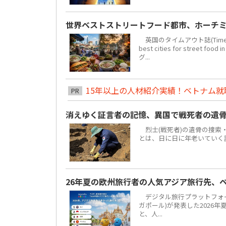
世界ベストストリートフード都市、ホーチミ
英国のタイムアウト誌(Time 
best cities for str
グ...
15年以上の人材紹介実績！ベトナム就職は
PR
消えゆく証言者の記憶、異国で戦死者の遺
烈士(戦死者)の遺骨の捜索
とは、日に日に年老いていく
26年夏の欧州旅行者の人気アジア旅行先、
デジタル旅行プラットフォーム「
ガポール)が発表した2026
と、人...