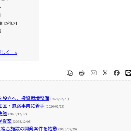
料
引
利用が無料
載
を詳しく
//
を設立へ、投資環境整備
(2026/07/27)
住区・道路事業に着手
(2026/01/23)
決議
(2025/12/12)
が提案
(2025/12/08)
療複合施設の開発案件を始動
(2025/08/29)