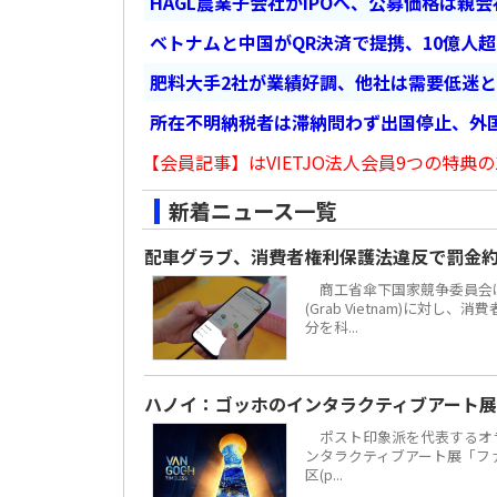
HAGL農業子会社がIPOへ、公募価格は親
ベトナムと中国がQR決済で提携、10億人
肥料大手2社が業績好調、他社は需要低迷
所在不明納税者は滞納問わず出国停止、外
【会員記事】はVIETJO法人会員9つの特典の
新着ニュース一覧
配車グラブ、消費者権利保護法違反で罰金約
商工省傘下国家競争委員会は
(Grab Vietnam)に対し
分を科...
ハノイ：ゴッホのインタラクティブアート展
ポスト印象派を代表するオラ
ンタラクティブアート展「ファン・
区(p...