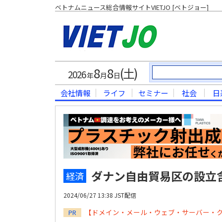
ベトナムニュース総合情報サイトVIETJO [ベトジョー]
8
8
(土)
2026
年
月
日
会社情報
ライフ
セミナー
社会
日
ダナン自由貿易区の設立
経済
2024/06/27 13:38 JST配信
【ドメイン・メール・ウェブ・サーバー・
PR