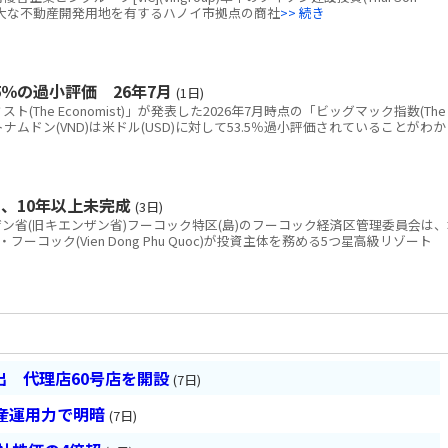
tion)、広大な不動産開発用地を有するハノイ市拠点の商社
>> 続き
％の過小評価 26年7月
(1日)
The Economist)」が発表した2026年7月時点の「ビッグマック指数(The
と、ベトナムドン(VND)は米ドル(USD)に対して53.5％過小評価されていることがわか
、10年以上未完成
(3日)
省(旧キエンザン省)フーコック特区(島)のフーコック経済区管理委員会は、
コック(Vien Dong Phu Quoc)が投資主体を務める5つ星高級リゾート
 代理店60号店を開設
(7日)
産運用力で明暗
(7日)