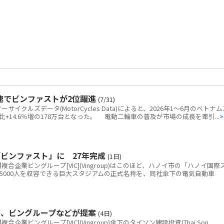
速でビンファストが2位躍進
(7/31)
クルズデータ(MotorCycles Data)によると、2026年1～6月のベトナム
+14.6％増の178万台となった。 電動二輪車の普及が市場の成長を牽引...
>
ビンファスト」に 27年完成
(1日)
企業ビングループ[VIC](Vingroup)はこのほど、ハノイ市の「ハノイ国際
5000人を収容できる巨大スタジアムの正式名称を、同社傘下の電気自動車
画、ビングループなどが提案
(4日)
ビングループ[VIC](Vingroup)傘下のタイソン建設投資(Thai Son