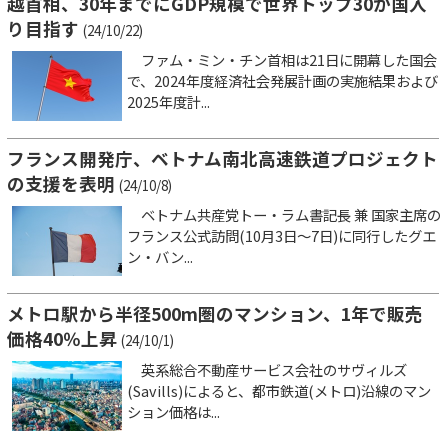
越首相、30年までにGDP規模で世界トップ30か国入
り目指す
(24/10/22)
ファム・ミン・チン首相は21日に開幕した国会
で、2024年度経済社会発展計画の実施結果および
2025年度計...
フランス開発庁、ベトナム南北高速鉄道プロジェクト
の支援を表明
(24/10/8)
ベトナム共産党トー・ラム書記長 兼 国家主席の
フランス公式訪問(10月3日～7日)に同行したグエ
ン・バン...
メトロ駅から半径500m圏のマンション、1年で販売
価格40％上昇
(24/10/1)
英系総合不動産サービス会社のサヴィルズ
(Savills)によると、都市鉄道(メトロ)沿線のマン
ション価格は...