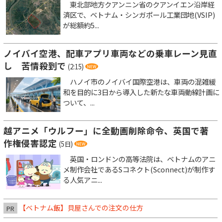
東北部地方クアンニン省のクアンイエン沿岸経
済区で、ベトナム・シンガポール工業団地(VSIP)
が総額約5...
ノイバイ空港、配車アプリ車両などの乗車レーン見直
し 苦情殺到で
(2:15)
ハノイ市のノイバイ国際空港は、車両の混雑緩
和を目的に3日から導入した新たな車両動線計画に
ついて、...
越アニメ「ウルフー」に全動画削除命令、英国で著
作権侵害認定
(5日)
英国・ロンドンの高等法院は、ベトナムのアニ
メ制作会社であるSコネクト(Sconnect)が制作す
る人気アニ...
【ベトナム飯】貝屋さんでの注文の仕方
PR