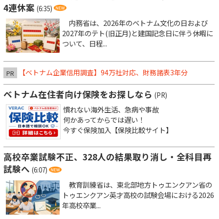
4連休案
(6:35)
内務省は、2026年のベトナム文化の日および
2027年のテト(旧正月)と建国記念日に伴う休暇に
ついて、日程...
【ベトナム企業信用調査】94万社対応、財務諸表3年分
PR
ベトナム在住者向け保険をお探しなら
(PR)
慣れない海外生活、急病や事故
何かあってからでは遅い！
今すぐ保険加入【保険比較サイト】
高校卒業試験不正、328人の結果取り消し・全科目再
試験へ
(6:07)
教育訓練省は、東北部地方トゥエンクアン省の
トゥエンクアン英才高校の試験会場における2026
年高校卒業...