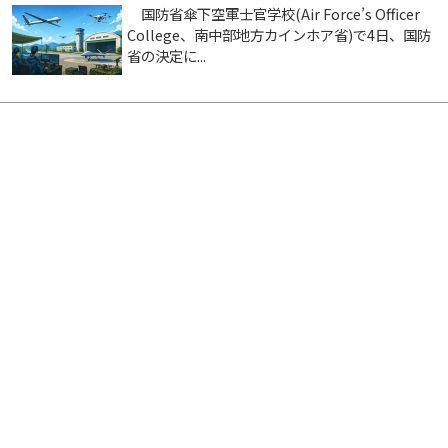
国防省傘下空軍士官学校(Air Force’s Officer
College、南中部地方カインホア省)で4日、国防
省の決定に...