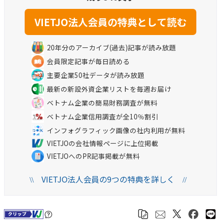
20年分のアーカイブ(過去)記事が読み放題
会員限定記事が毎日読める
主要企業50社データが読み放題
最新の新設外資企業リストを毎週お届け
ベトナム企業の簡易財務調査が無料
ベトナム企業信用調査が全10％割引
インフォグラフィック画像の社内利用が無料
VIETJOの会社情報ページに上位掲載
VIETJOへのPR記事掲載が無料
VIETJO法人会員の9つの特典を詳しく
\\
//