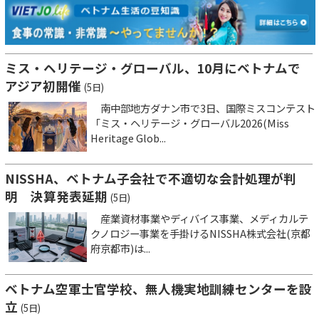
ミス・ヘリテージ・グローバル、10月にベトナムで
アジア初開催
(5日)
南中部地方ダナン市で3日、国際ミスコンテスト
「ミス・ヘリテージ・グローバル2026(Miss
Heritage Glob...
NISSHA、ベトナム子会社で不適切な会計処理が判
明 決算発表延期
(5日)
産業資材事業やディバイス事業、メディカルテ
クノロジー事業を手掛けるNISSHA株式会社(京都
府京都市)は...
ベトナム空軍士官学校、無人機実地訓練センターを設
立
(5日)