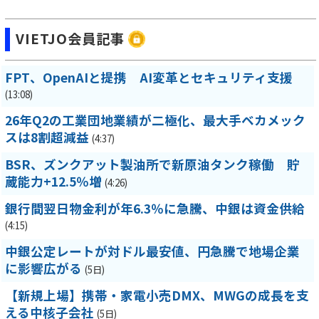
VIETJO会員記事
FPT、OpenAIと提携 AI変革とセキュリティ支援
(13:08)
26年Q2の工業団地業績が二極化、最大手ベカメック
スは8割超減益
(4:37)
BSR、ズンクアット製油所で新原油タンク稼働 貯
蔵能力+12.5％増
(4:26)
銀行間翌日物金利が年6.3％に急騰、中銀は資金供給
(4:15)
中銀公定レートが対ドル最安値、円急騰で地場企業
に影響広がる
(5日)
【新規上場】携帯・家電小売DMX、MWGの成長を支
える中核子会社
(5日)