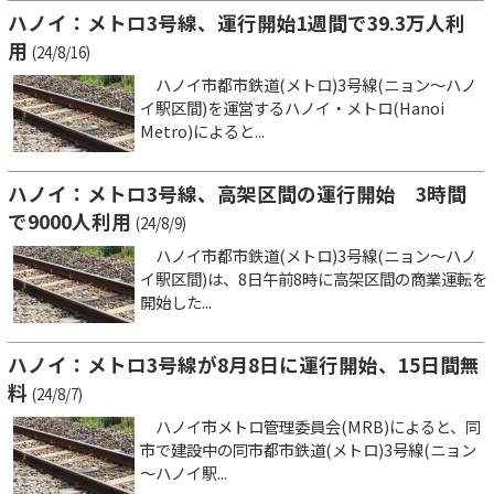
ハノイ：メトロ3号線、運行開始1週間で39.3万人利
用
(24/8/16)
ハノイ市都市鉄道(メトロ)3号線(ニョン～ハノ
イ駅区間)を運営するハノイ・メトロ(Hanoi
Metro)によると...
ハノイ：メトロ3号線、高架区間の運行開始 3時間
で9000人利用
(24/8/9)
ハノイ市都市鉄道(メトロ)3号線(ニョン～ハノ
イ駅区間)は、8日午前8時に高架区間の商業運転を
開始した...
ハノイ：メトロ3号線が8月8日に運行開始、15日間無
料
(24/8/7)
ハノイ市メトロ管理委員会(MRB)によると、同
市で建設中の同市都市鉄道(メトロ)3号線(ニョン
～ハノイ駅...