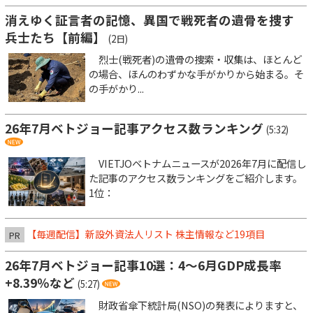
消えゆく証言者の記憶、異国で戦死者の遺骨を捜す
兵士たち【前編】
(2日)
烈士(戦死者)の遺骨の捜索・収集は、ほとんど
の場合、ほんのわずかな手がかりから始まる。そ
の手がかり...
26年7月ベトジョー記事アクセス数ランキング
(5:32)
VIETJOベトナムニュースが2026年7月に配信し
た記事のアクセス数ランキングをご紹介します。
1位：
【毎週配信】新設外資法人リスト 株主情報など19項目
PR
26年7月ベトジョー記事10選：4～6月GDP成長率
+8.39％など
(5:27)
財政省傘下統計局(NSO)の発表によりますと、