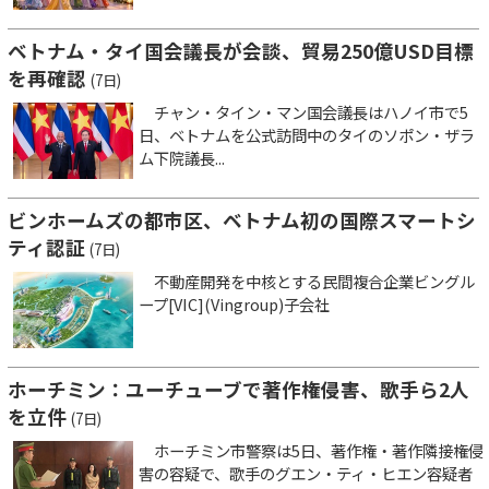
ベトナム・タイ国会議長が会談、貿易250億USD目標
を再確認
(7日)
チャン・タイン・マン国会議長はハノイ市で5
日、ベトナムを公式訪問中のタイのソポン・ザラ
ム下院議長...
ビンホームズの都市区、ベトナム初の国際スマートシ
ティ認証
(7日)
不動産開発を中核とする民間複合企業ビングル
ープ[VIC](Vingroup)子会社
ホーチミン：ユーチューブで著作権侵害、歌手ら2人
を立件
(7日)
ホーチミン市警察は5日、著作権・著作隣接権侵
害の容疑で、歌手のグエン・ティ・ヒエン容疑者