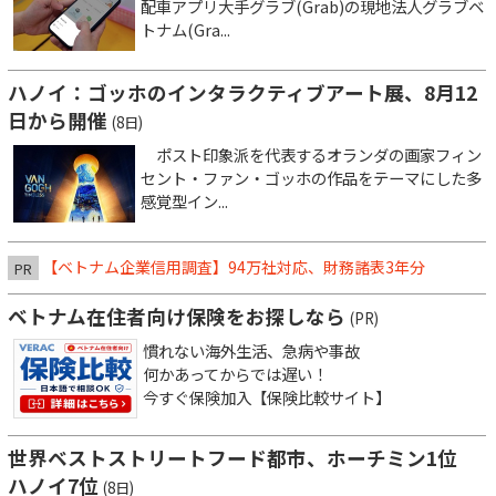
配車アプリ大手グラブ(Grab)の現地法人グラブベ
トナム(Gra...
ハノイ：ゴッホのインタラクティブアート展、8月12
日から開催
(8日)
ポスト印象派を代表するオランダの画家フィン
セント・ファン・ゴッホの作品をテーマにした多
感覚型イン...
【ベトナム企業信用調査】94万社対応、財務諸表3年分
PR
ベトナム在住者向け保険をお探しなら
(PR)
慣れない海外生活、急病や事故
何かあってからでは遅い！
今すぐ保険加入【保険比較サイト】
世界ベストストリートフード都市、ホーチミン1位
ハノイ7位
(8日)