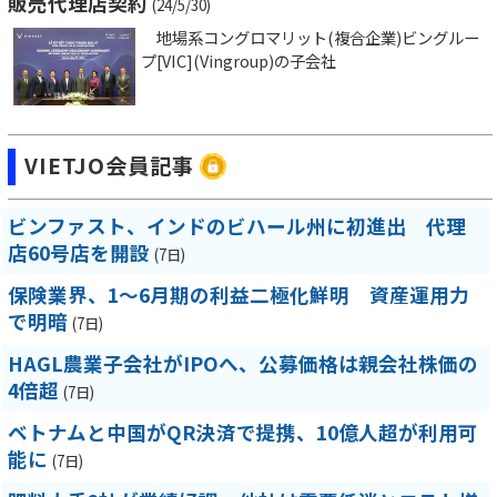
販売代理店契約
(24/5/30)
地場系コングロマリット(複合企業)ビングルー
プ[VIC](Vingroup)の子会社
VIETJO会員記事
ビンファスト、インドのビハール州に初進出 代理
店60号店を開設
(7日)
保険業界、1～6月期の利益二極化鮮明 資産運用力
で明暗
(7日)
HAGL農業子会社がIPOへ、公募価格は親会社株価の
4倍超
(7日)
ベトナムと中国がQR決済で提携、10億人超が利用可
能に
(7日)