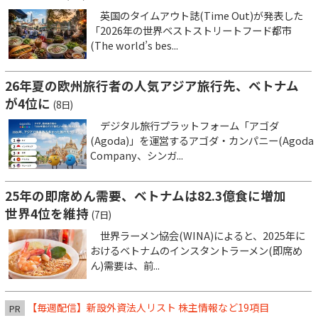
英国のタイムアウト誌(Time Out)が発表した
「2026年の世界ベストストリートフード都市
(The world’s bes...
26年夏の欧州旅行者の人気アジア旅行先、ベトナム
が4位に
(8日)
デジタル旅行プラットフォーム「アゴダ
(Agoda)」を運営するアゴダ・カンパニー(Agoda
Company、シンガ...
25年の即席めん需要、ベトナムは82.3億食に増加
世界4位を維持
(7日)
世界ラーメン協会(WINA)によると、2025年に
おけるベトナムのインスタントラーメン(即席め
ん)需要は、前...
【毎週配信】新設外資法人リスト 株主情報など19項目
PR