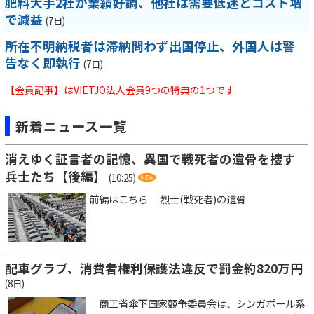
肥料大手2社が業績好調、他社は需要低迷とコスト増
で減益
(7日)
所在不明納税者は滞納問わず出国停止、外国人は警
告なく即執行
(7日)
【会員記事】はVIETJO法人会員9つの特典の1つです
新着ニュース一覧
消えゆく証言者の記憶、異国で戦死者の遺骨を捜す
兵士たち【後編】
(10:25)
前編はこちら 烈士(戦死者)の遺骨
配車グラブ、消費者権利保護法違反で罰金約820万円
(8日)
商工省傘下国家競争委員会は、シンガポール系