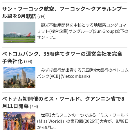
サン・フーコック航空、フーコック～クアラルンプー
ル線を9月就航
(7日)
観光不動産開発を中核とする地場系コングロマ
リット(複合企業)サングループ(Sun Group)傘下の
サン・フ...
ベトコムバンク、35階建てタワーの運営会社を完全
子会社化
(7日)
みずほ銀行が出資する元国営4大銀行のベトコム
バンク[VCB](Vietcombank)
ベトナム初開催のミス・ワールド、クアンニン省で8
月11日開幕
(7日)
世界3大ミスコンの一つである「ミス・ワールド
(Miss World)」の第73回(2026年)大会が、8月8日
から9月5...