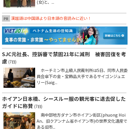
(女)と、...
漢越語は中国語より日本語の音読みに近い！
PR
SJC元社長、控訴審で禁固21年に減刑 被害回復を考
慮
(7日)
ホーチミン市上級人民裁判所は5日、同市人民委
員会傘下の金・宝飾品大手であるサイゴンジュエ
リー(Saig...
ホイアン日本橋、シースルー服の観光客に退去促した
ガイドに称賛
(7日)
南中部地方ダナン市ホイアン街区(phuong Hoi
An、旧クアンナム省ホイアン市)の世界文化遺産で
ある旧市...