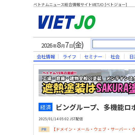
ベトナムニュース総合情報サイトVIETJO [ベトジョー]
8
7
(金)
2026
年
月
日
会社情報
ライフ
セミナー
社会
日
ビングループ、多機能ロ
経済
2025/01/14 05:02 JST配信
【ドメイン・メール・ウェブ・サーバー・
PR