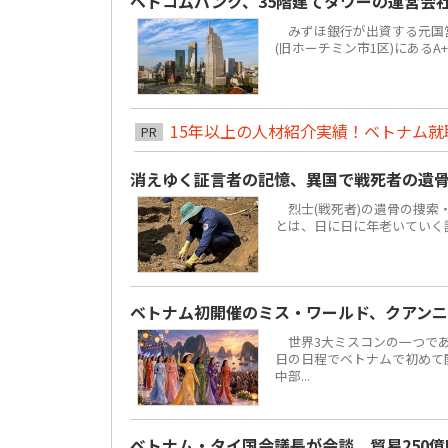
ベトコムバンク、35階建てタワーの運営会
みずほ銀行が出資する元国営4大
(旧ホーチミン市1区)にあるA
15年以上の人材紹介実績！ベトナム就職は
PR
消えゆく証言者の記憶、異国で戦死者の遺
烈士(戦死者)の遺骨の捜索
とは、日に日に年老いていく
ベトナム初開催のミス・ワールド、クアンニ
世界3大ミスコンの一つである「ミ
日の日程でベトナムで初めて
中部...
ベトナム・タイ国会議長が会談、貿易250億