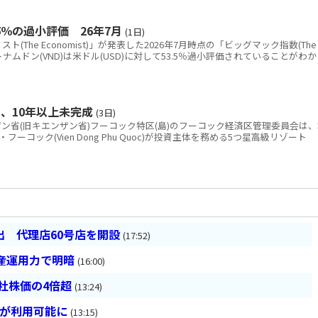
％の過小評価 26年7月
(1日)
The Economist)」が発表した2026年7月時点の「ビッグマック指数(The
と、ベトナムドン(VND)は米ドル(USD)に対して53.5％過小評価されていることがわか
、10年以上未完成
(3日)
省(旧キエンザン省)フーコック特区(島)のフーコック経済区管理委員会は、
コック(Vien Dong Phu Quoc)が投資主体を務める5つ星高級リゾート
 代理店60号店を開設
(17:52)
産運用力で明暗
(16:00)
会社株価の4倍超
(13:24)
超が利用可能に
(13:15)