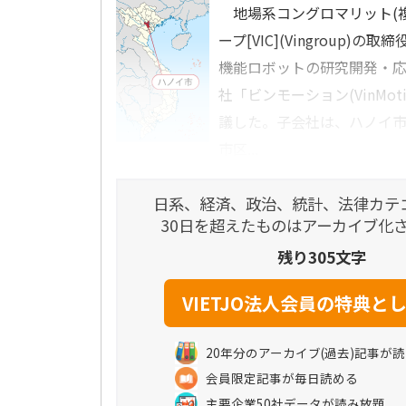
地場系コングロマリット(複
ープ[VIC](Vingroup)
機能ロボットの研究開発・
社「ビンモーション(VinMot
議した。子会社は、ハノイ
市区...
日系、経済、政治、統計、法律カテ
30日を超えたものはアーカイブ化
残り305文字
20年分のアーカイブ(過去)記事が
会員限定記事が毎日読める
主要企業50社データが読み放題