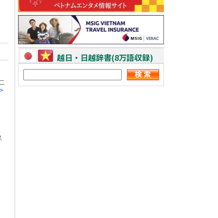
越日・日越辞書(8万語収録)
二
>
ス