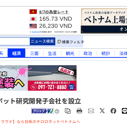
8/7
の為替レート
165.73 VND
26,230 VND
※
の仲値を表示
JST更新
Agribank
2026/08/07 18:00
検索フィルタ
系
経済
三面
生活
観光
政治
統計
法
ボット研究開発子会社を設立
クラウド】なら日系のチロロネットベトナムへ