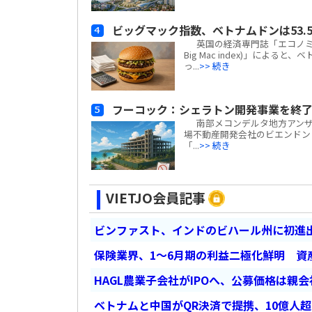
ビッグマック指数、ベトナムドンは53.5
英国の経済専門誌「エコノミスト(
Big Mac index)」による
っ...
>> 続き
フーコック：シェラトン開発事業を終了
南部メコンデルタ地方アンザン
場不動産開発会社のビエンドン・フー
「...
>> 続き
VIETJO会員記事
ビンファスト、インドのビハール州に初進出
保険業界、1～6月期の利益二極化鮮明 資
HAGL農業子会社がIPOへ、公募価格は親
ベトナムと中国がQR決済で提携、10億人