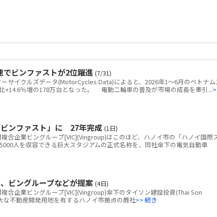
速でビンファストが2位躍進
(7/31)
クルズデータ(MotorCycles Data)によると、2026年1～6月のベトナム
+14.6％増の178万台となった。 電動二輪車の普及が市場の成長を牽引...
>
ビンファスト」に 27年完成
(1日)
企業ビングループ[VIC](Vingroup)はこのほど、ハノイ市の「ハノイ国際
5000人を収容できる巨大スタジアムの正式名称を、同社傘下の電気自動車
画、ビングループなどが提案
(4日)
ビングループ[VIC](Vingroup)傘下のタイソン建設投資(Thai Son
tion)、広大な不動産開発用地を有するハノイ市拠点の商社
>> 続き