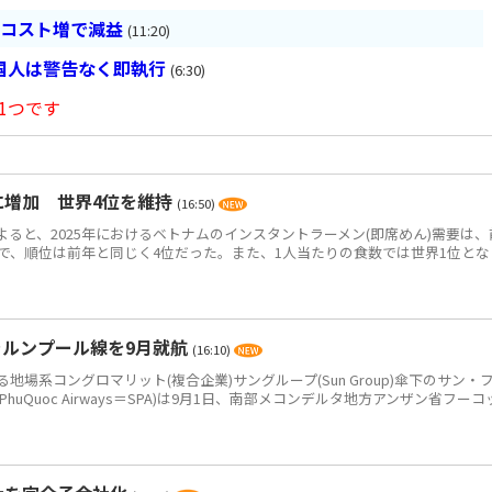
とコスト増で減益
(11:20)
国人は警告なく即執行
(6:30)
1つです
食に増加 世界4位を維持
(16:50)
によると、2025年におけるベトナムのインスタントラーメン(即席めん)需要は、
0万食で、順位は前年と同じく4位だった。また、1人当たりの食数では世界1位とな
ラルンプール線を9月就航
(16:10)
系コングロマリット(複合企業)サングループ(Sun Group)傘下のサン・
PhuQuoc Airways＝SPA)は9月1日、南部メコンデルタ地方アンザン省フーコ