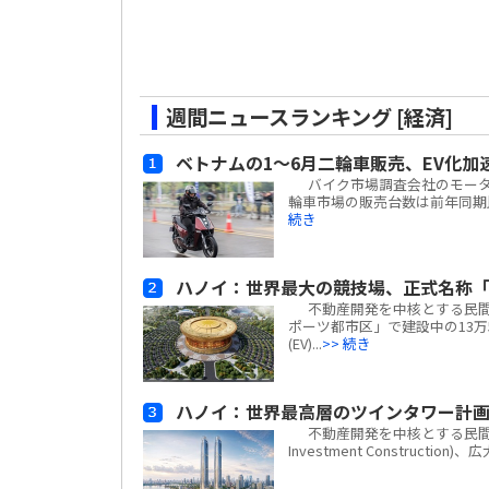
週間ニュースランキング [経済]
ベトナムの1～6月二輪車販売、EV化加
バイク市場調査会社のモーターサイ
輪車市場の販売台数は前年同期比
続き
ハノイ：世界最大の競技場、正式名称「
不動産開発を中核とする民間複合
ポーツ都市区」で建設中の13万
(EV)...
>> 続き
ハノイ：世界最高層のツインタワー計
不動産開発を中核とする民間複合企業
Investment Construc