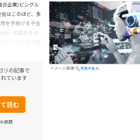
合企業)ビングル
の取締役会はこのほど、多
応用を手掛ける子会
ion)」の設立を決
市ロンビエン区の都
イメージ画像
写真の拡大.
ゴリの記事で
されています
読み放題