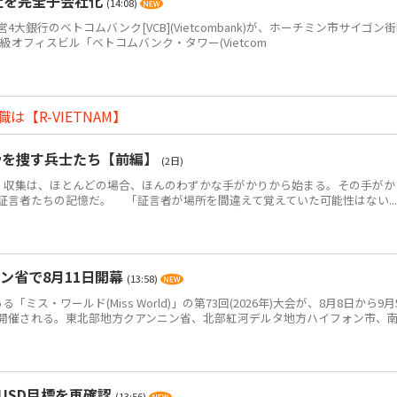
社を完全子会社化
(14:08)
銀行のベトコムバンク[VCB](Vietcombank)が、ホーチミン市サイゴン
+級オフィスビル「ベトコムバンク・タワー(Vietcom
【R-VIETNAM】
骨を捜す兵士たち【前編】
(2日)
・収集は、ほとんどの場合、ほんのわずかな手がかりから始まる。その手がか
証言者たちの記憶だ。 「証言者が場所を間違えて覚えていた可能性はない...
ン省で8月11日開幕
(13:58)
ス・ワールド(Miss World)」の第73回(2026年)大会が、8月8日から9月
開催される。東北部地方クアンニン省、北部紅河デルタ地方ハイフォン市、
USD目標を再確認
(13:56)