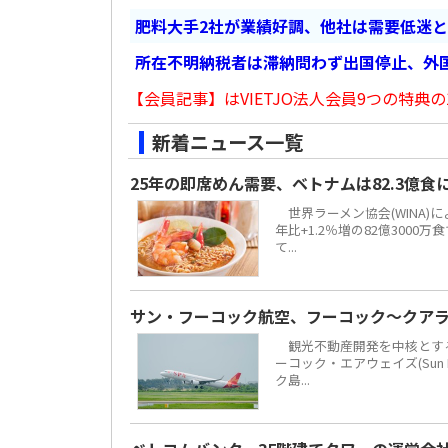
肥料大手2社が業績好調、他社は需要低迷
所在不明納税者は滞納問わず出国停止、外
【会員記事】はVIETJO法人会員9つの特典の
新着ニュース一覧
25年の即席めん需要、ベトナムは82.3億
世界ラーメン協会(WINA)
年比+1.2％増の82億300
て...
サン・フーコック航空、フーコック～クア
観光不動産開発を中核とする地場
ーコック・エアウェイズ(Sun 
ク島...