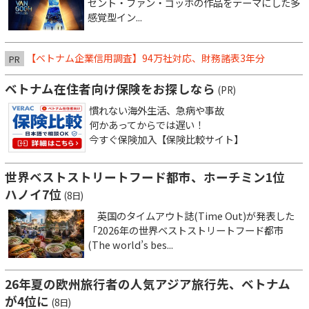
セント・ファン・ゴッホの作品をテーマにした多
感覚型イン...
【ベトナム企業信用調査】94万社対応、財務諸表3年分
PR
ベトナム在住者向け保険をお探しなら
(PR)
慣れない海外生活、急病や事故
何かあってからでは遅い！
今すぐ保険加入【保険比較サイト】
世界ベストストリートフード都市、ホーチミン1位
ハノイ7位
(8日)
英国のタイムアウト誌(Time Out)が発表した
「2026年の世界ベストストリートフード都市
(The world’s bes...
26年夏の欧州旅行者の人気アジア旅行先、ベトナム
が4位に
(8日)