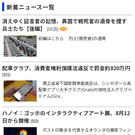
新着ニュース一覧
消えゆく証言者の記憶、異国で戦死者の遺骨を捜す
兵士たち【後編】
(10:25)
前編はこちら 烈士(戦死者)の遺骨
配車グラブ、消費者権利保護法違反で罰金約820万円
(8日)
商工省傘下国家競争委員会は、シンガポール系
配車アプリ大手グラブ(Grab)の現地法人グラブベ
トナム(Gra...
ハノイ：ゴッホのインタラクティブアート展、8月12
日から開催
(8日)
ポスト印象派を代表するオランダの画家フィン