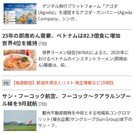
デジタル旅行プラットフォーム「アゴダ
(Agoda)」を運営するアゴダ・カンパニー(Agoda
Company、シンガ...
25年の即席めん需要、ベトナムは82.3億食に増加
世界4位を維持
(7日)
世界ラーメン協会(WINA)によると、2025年に
おけるベトナムのインスタントラーメン(即席め
ん)需要は、前...
【毎週配信】新設外資法人リスト 株主情報など19項目
PR
サン・フーコック航空、フーコック～クアラルンプー
ル線を9月就航
(7日)
観光不動産開発を中核とする地場系コングロマ
リット(複合企業)サングループ(Sun Group)傘下の
サン・フ...