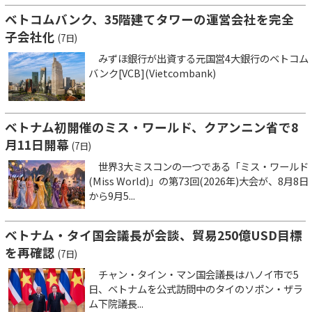
ベトコムバンク、35階建てタワーの運営会社を完全
子会社化
(7日)
みずほ銀行が出資する元国営4大銀行のベトコム
バンク[VCB](Vietcombank)
ベトナム初開催のミス・ワールド、クアンニン省で8
月11日開幕
(7日)
世界3大ミスコンの一つである「ミス・ワールド
(Miss World)」の第73回(2026年)大会が、8月8日
から9月5...
ベトナム・タイ国会議長が会談、貿易250億USD目標
を再確認
(7日)
チャン・タイン・マン国会議長はハノイ市で5
日、ベトナムを公式訪問中のタイのソポン・ザラ
ム下院議長...