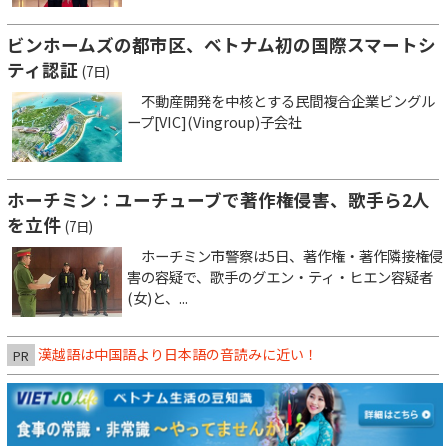
ビンホームズの都市区、ベトナム初の国際スマートシ
ティ認証
(7日)
不動産開発を中核とする民間複合企業ビングル
ープ[VIC](Vingroup)子会社
ホーチミン：ユーチューブで著作権侵害、歌手ら2人
を立件
(7日)
ホーチミン市警察は5日、著作権・著作隣接権侵
害の容疑で、歌手のグエン・ティ・ヒエン容疑者
(女)と、...
漢越語は中国語より日本語の音読みに近い！
PR