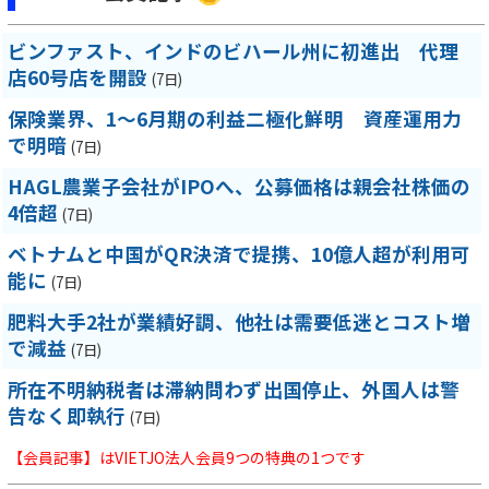
ビンファスト、インドのビハール州に初進出 代理
店60号店を開設
(7日)
保険業界、1～6月期の利益二極化鮮明 資産運用力
で明暗
(7日)
HAGL農業子会社がIPOへ、公募価格は親会社株価の
4倍超
(7日)
ベトナムと中国がQR決済で提携、10億人超が利用可
能に
(7日)
肥料大手2社が業績好調、他社は需要低迷とコスト増
で減益
(7日)
所在不明納税者は滞納問わず出国停止、外国人は警
告なく即執行
(7日)
【会員記事】はVIETJO法人会員9つの特典の1つです