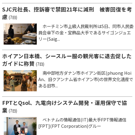
SJC元社長、控訴審で禁固21年に減刑 被害回復を考
慮
(7日)
ホーチミン市上級人民裁判所は5日、同市人民委
員会傘下の金・宝飾品大手であるサイゴンジュエ
リー(Saig...
ホイアン日本橋、シースルー服の観光客に退去促した
ガイドに称賛
(7日)
南中部地方ダナン市ホイアン街区(phuong Hoi
An、旧クアンナム省ホイアン市)の世界文化遺産で
ある旧市...
FPTとQsol、九電向けシステム開発・運用保守で協
業
(7日)
ベトナムの情報通信(IT)最大手FPT情報通信
[FPT](FPT Corporation)グルー