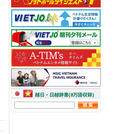
越日・日越辞書(8万語収録)