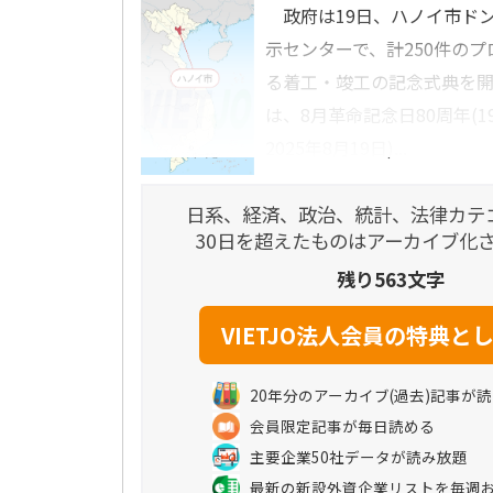
政府は19日、ハノイ市ド
示センターで、計250件の
る着工・竣工の記念式典を
は、8月革命記念日80周年(19
2025年8月19日)...
日系、経済、政治、統計、法律カテ
30日を超えたものはアーカイブ化
残り563文字
20年分のアーカイブ(過去)記事が
会員限定記事が毎日読める
主要企業50社データが読み放題
最新の新設外資企業リストを毎週