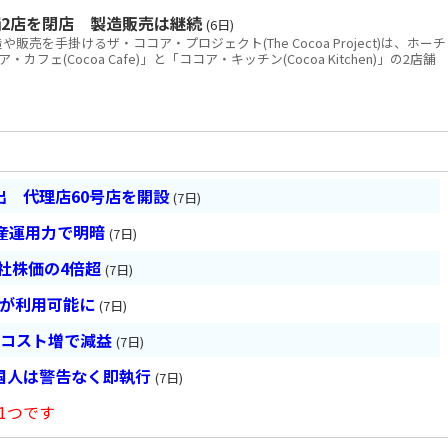
2店を閉店 製造販売は継続
(6日)
を手掛けるザ・ココア・プロジェクト(The Cocoa Project)は、ホーチ
ェ(Cocoa Cafe)」と「ココア・キッチン(Cocoa Kitchen)」の2店舗
 代理店60号店を開設
(7日)
産運用力で明暗
(7日)
会社株価の4倍超
(7日)
超が利用可能に
(7日)
とコスト増で減益
(7日)
国人は警告なく即執行
(7日)
1つです