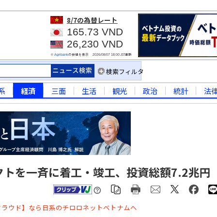
8/7
の為替レート
165.73 VND
26,230 VND
※
の仲値を表示
JST更新
Agribank
2026/08/07 18:00
検索フィルタ
系
経済
三面
生活
観光
政治
統計
法
クトを一斉に着工・竣工、投資総額7.2兆円
クラウド】なら日系のチロロネットベトナムへ