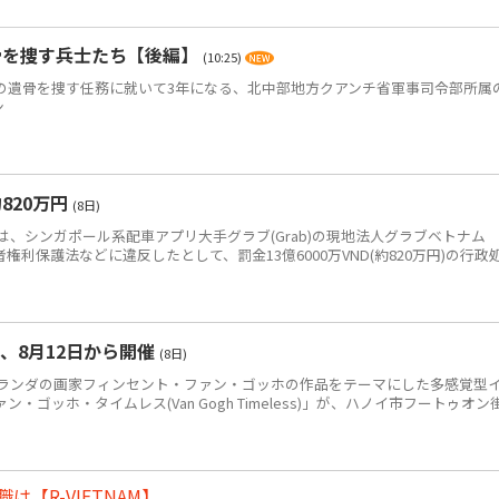
骨を捜す兵士たち【後編】
(10:25)
)の遺骨を捜す任務に就いて3年になる、北中部地方クアンチ省軍事司令部所属
ン
820万円
(8日)
、シンガポール系配車アプリ大手グラブ(Grab)の現地法人グラブベトナム
、消費者権利保護法などに違反したとして、罰金13億6000万VND(約820万円)の行政
、8月12日から開催
(8日)
ンダの画家フィンセント・ファン・ゴッホの作品をテーマにした多感覚型
ゴッホ・タイムレス(Van Gogh Timeless)」が、ハノイ市フートゥオン
【R-VIETNAM】