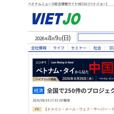
ベトナムニュース総合情報サイトVIETJO [ベトジョー]
8
9
(日)
2026
年
月
日
会社情報
ライフ
セミナー
社会
日
全国で250件のプロジェ
経済
2025/08/19 17:33 JST配信
【ドメイン・メール・ウェブ・サーバー・
PR