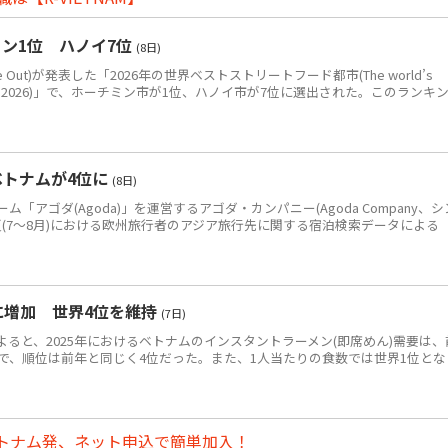
ン1位 ハノイ7位
(8日)
Out)が発表した「2026年の世界ベストストリートフード都市(The world’s
eet food in 2026)」で、ホーチミン市が1位、ハノイ市が7位に選出された。このランキ
ベトナムが4位に
(8日)
アゴダ(Agoda)」を運営するアゴダ・カンパニー(Agoda Company、シ
年夏(7～8月)における欧州旅行者のアジア旅行先に関する宿泊検索データによる
食に増加 世界4位を維持
(7日)
によると、2025年におけるベトナムのインスタントラーメン(即席めん)需要は、
0万食で、順位は前年と同じく4位だった。また、1人当たりの食数では世界1位とな
トナム発、ネット申込で簡単加入！