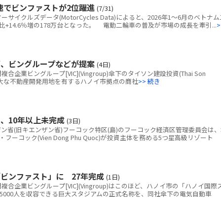
速でビンファストが2位躍進
(7/31)
クルズデータ(MotorCycles Data)によると、2026年1～6月のベトナム
+14.6％増の178万台となった。 電動二輪車の普及が市場の成長を牽引...
>
画、ビングループなどが提案
(4日)
ビングループ[VIC](Vingroup)傘下のタイソン建設投資(Thai Son
tion)、広大な不動産開発用地を有するハノイ市拠点の商社
>> 続き
、10年以上未完成
(3日)
省(旧キエンザン省)フーコック特区(島)のフーコック経済区管理委員会は、
コック(Vien Dong Phu Quoc)が投資主体を務める5つ星高級リゾート
ビンファスト」に 27年完成
(1日)
企業ビングループ[VIC](Vingroup)はこのほど、ハノイ市の「ハノイ国際
5000人を収容できる巨大スタジアムの正式名称を、同社傘下の電気自動車