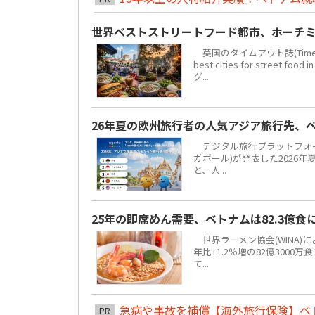
世界ベストストリートフード都市、ホーチミ
英国のタイムアウト誌(Time 
best cities for str
グ...
26年夏の欧州旅行者の人気アジア旅行先、
デジタル旅行プラットフォーム「
ガポール)が発表した2026
と、人...
25年の即席めん需要、ベトナムは82.3億
世界ラーメン協会(WINA)
年比+1.2％増の82億300
て...
急病や事故を補償【海外旅行保険】ベ
PR