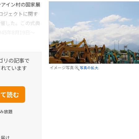
ンアイン村の国家展
プロジェクトに関す
開催した。この式典
45年8月19日～
ゴリの記事で
されています
イメージ写真
写真の拡大.
読み放題
お届け