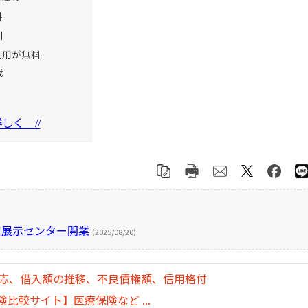
料
引
利用が無料
載
を詳しく
//
家展示センター開業
(2025/08/20)
対応、借入額の推移、不良債権額、信用格付
比較サイト】医療保険など ...