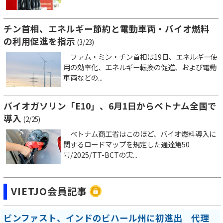
チン首相、エネルギー節約と電動車両・バイオ燃料
の利用促進を指示
(3/23)
ファム・ミン・チン首相は19日、エネルギー使
用の効率化、エネルギー転換の促進、および電動
車両などの...
バイオガソリン「E10」、6月1日からベトナム全国で
導入
(2/25)
ベトナム商工省はこのほど、バイオ燃料導入に
関するロードマップを規定した通達第50
号/2025/TT-BCTの実...
VIETJO会員記事
ビンファスト、インドのビハール州に初進出 代理