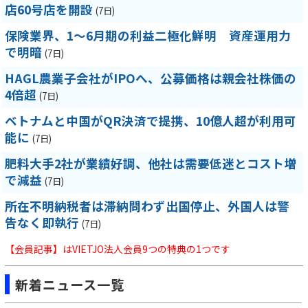
店60号店を開設
(7日)
保険業界、1～6月期の利益二極化鮮明 資産運用力
で明暗
(7日)
HAGL農業子会社がIPOへ、公募価格は親会社株価の
4倍超
(7日)
ベトナムと中国がQR決済で提携、10億人超が利用可
能に
(7日)
肥料大手2社が業績好調、他社は需要低迷とコスト増
で減益
(7日)
所在不明納税者は滞納問わず出国停止、外国人は警
告なく即執行
(7日)
【会員記事】はVIETJO法人会員9つの特典の1つです
新着ニュース一覧