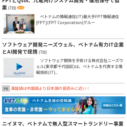
FPTとQsol、九電向けシステム開発・運用保守で協
業
(7日)
ベトナムの情報通信(IT)最大手FPT情報通信
[FPT](FPT Corporation)グルー
ソフトウェア開発ニーズウェル、ベトナム有力IT企業
とAI開発で提携
(7日)
ソフトウェア開発を手掛ける株式会社ニーズウ
ェル(東京都千代田区)は、ベトナムを代表する情
報技術(IT)...
漢越語は中国語より日本語の音読みに近い！
PR
ニイヌマ、ベトナムで無人型スマートランドリー事業