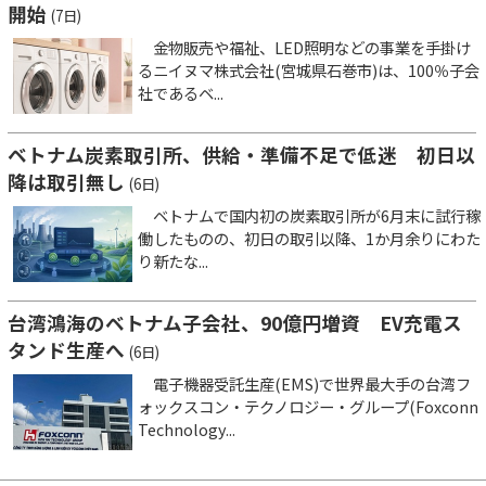
開始
(7日)
金物販売や福祉、LED照明などの事業を手掛け
るニイヌマ株式会社(宮城県石巻市)は、100％子会
社であるベ...
ベトナム炭素取引所、供給・準備不足で低迷 初日以
降は取引無し
(6日)
ベトナムで国内初の炭素取引所が6月末に試行稼
働したものの、初日の取引以降、1か月余りにわた
り新たな...
台湾鴻海のベトナム子会社、90億円増資 EV充電ス
タンド生産へ
(6日)
電子機器受託生産(EMS)で世界最大手の台湾フ
ォックスコン・テクノロジー・グループ(Foxconn
Technology...