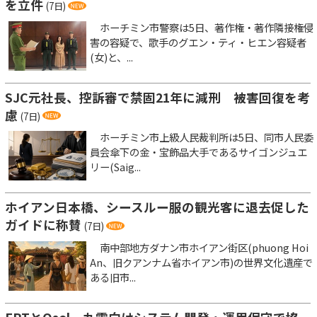
を立件
(7日)
ホーチミン市警察は5日、著作権・著作隣接権侵
害の容疑で、歌手のグエン・ティ・ヒエン容疑者
(女)と、...
SJC元社長、控訴審で禁固21年に減刑 被害回復を考
慮
(7日)
ホーチミン市上級人民裁判所は5日、同市人民委
員会傘下の金・宝飾品大手であるサイゴンジュエ
リー(Saig...
ホイアン日本橋、シースルー服の観光客に退去促した
ガイドに称賛
(7日)
南中部地方ダナン市ホイアン街区(phuong Hoi
An、旧クアンナム省ホイアン市)の世界文化遺産で
ある旧市...