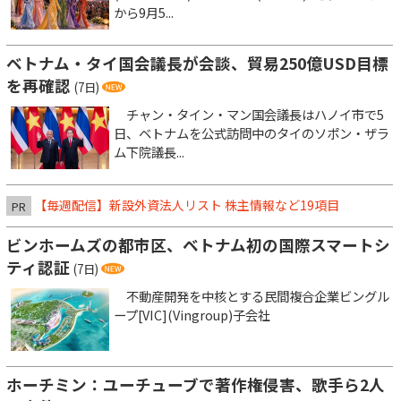
から9月5...
ベトナム・タイ国会議長が会談、貿易250億USD目標
を再確認
(7日)
チャン・タイン・マン国会議長はハノイ市で5
日、ベトナムを公式訪問中のタイのソポン・ザラ
ム下院議長...
【毎週配信】新設外資法人リスト 株主情報など19項目
PR
ビンホームズの都市区、ベトナム初の国際スマートシ
ティ認証
(7日)
不動産開発を中核とする民間複合企業ビングル
ープ[VIC](Vingroup)子会社
ホーチミン：ユーチューブで著作権侵害、歌手ら2人