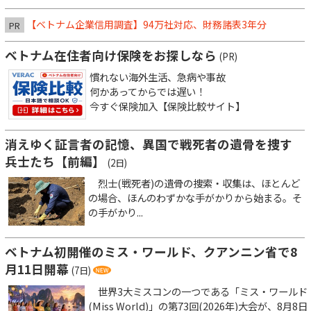
【ベトナム企業信用調査】94万社対応、財務諸表3年分
PR
ベトナム在住者向け保険をお探しなら
(PR)
慣れない海外生活、急病や事故
何かあってからでは遅い！
今すぐ保険加入【保険比較サイト】
消えゆく証言者の記憶、異国で戦死者の遺骨を捜す
兵士たち【前編】
(2日)
烈士(戦死者)の遺骨の捜索・収集は、ほとんど
の場合、ほんのわずかな手がかりから始まる。そ
の手がかり...
ベトナム初開催のミス・ワールド、クアンニン省で8
月11日開幕
(7日)
世界3大ミスコンの一つである「ミス・ワールド
(Miss World)」の第73回(2026年)大会が、8月8日