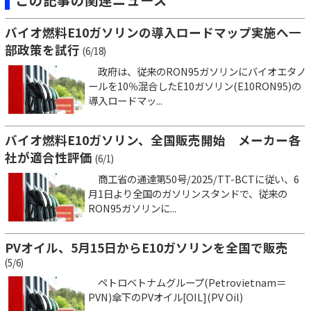
バイオ燃料E10ガソリンの導入ロードマップ実施へ一
部政策を試行
(6/18)
政府は、従来のRON95ガソリンにバイオエタノ
ールを10％混合したE10ガソリン(E10RON95)の
導入ロードマッ...
バイオ燃料E10ガソリン、全国販売開始 メーカー各
社が適合性評価
(6/1)
商工省の通達第50号/2025/TT-BCTに従い、6
月1日より全国のガソリンスタンドで、従来の
RON95ガソリンに...
PVオイル、5月15日からE10ガソリンを全国で販売
(5/6)
ペトロベトナムグループ(Petrovietnam＝
PVN)傘下のPVオイル[OIL](PV Oil)