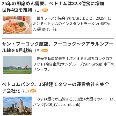
25年の即席めん需要、ベトナムは82.3億食に増加
世界4位を維持
(7日)
世界ラーメン協会(WINA)によると、2025年に
おけるベトナムのインスタントラーメン(即席め
ん)需要は、前...
サン・フーコック航空、フーコック～クアラルンプー
ル線を9月就航
(7日)
観光不動産開発を中核とする地場系コングロマ
リット(複合企業)サングループ(Sun Group)傘下の
サン・フ...
ベトコムバンク、35階建てタワーの運営会社を完全
子会社化
(7日)
みずほ銀行が出資する元国営4大銀行のベトコム
バンク[VCB](Vietcombank)