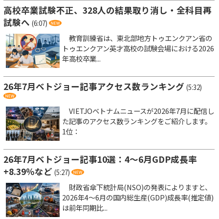
高校卒業試験不正、328人の結果取り消し・全科目再
試験へ
(6:07)
教育訓練省は、東北部地方トゥエンクアン省の
トゥエンクアン英才高校の試験会場における2026
年高校卒業...
26年7月ベトジョー記事アクセス数ランキング
(5:32)
VIETJOベトナムニュースが2026年7月に配信し
た記事のアクセス数ランキングをご紹介します。
1位：
26年7月ベトジョー記事10選：4～6月GDP成長率
+8.39％など
(5:27)
財政省傘下統計局(NSO)の発表によりますと、
2026年4～6月の国内総生産(GDP)成長率(推定値)
は前年同期比...