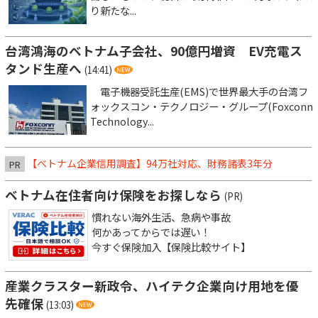
り新たな...
台湾鴻海のベトナム子会社、90億円増資 EV充電ス
タンド生産へ
(14:41)
電子機器受託生産(EMS)で世界最大手の台湾フ
ォックスコン・テクノロジー・グループ(Foxconn
Technology...
【ベトナム企業信用調査】94万社対応、財務諸表3年分
PR
ベトナム在住者向け保険をお探しなら
(PR)
慣れない海外生活、急病や事故
何かあってからでは遅い！
今すぐ保険加入【保険比較サイト】
産業クラスター新政令、ハイテク企業向け用地を優
先確保
(13:03)