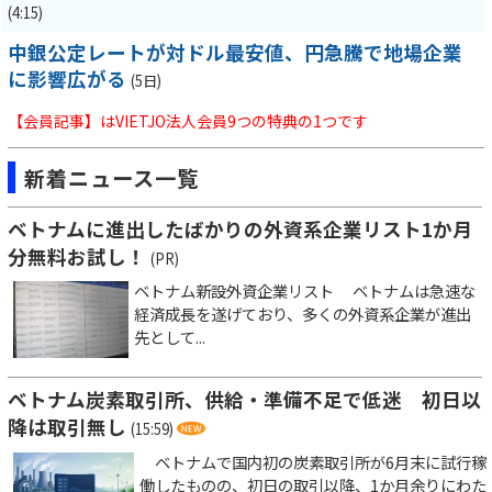
(4:15)
中銀公定レートが対ドル最安値、円急騰で地場企業
に影響広がる
(5日)
【会員記事】はVIETJO法人会員9つの特典の1つです
新着ニュース一覧
ベトナムに進出したばかりの外資系企業リスト1か月
分無料お試し！
(PR)
ベトナム新設外資企業リスト ベトナムは急速な
経済成長を遂げており、多くの外資系企業が進出
先として...
ベトナム炭素取引所、供給・準備不足で低迷 初日以
降は取引無し
(15:59)
ベトナムで国内初の炭素取引所が6月末に試行稼
働したものの、初日の取引以降、1か月余りにわた