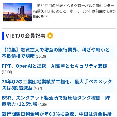
第34回目の発表となるグローバル金融センター
指数(GFCI)によると、ホーチミン市は前回から8つ
順位を下...
VIETJO会員記事
【特集】融資拡大で増益の銀行業界、利ざや縮小と
不良債権で明暗
(16:19)
FPT、OpenAIと提携 AI変革とセキュリティ支援
(13:08)
26年Q2の工業団地業績が二極化、最大手ベカメック
スは8割超減益
(4:37)
BSR、ズンクアット製油所で新原油タンク稼働 貯
蔵能力+12.5％増
(4:26)
銀行間翌日物金利が年6.3％に急騰、中銀は資金供給