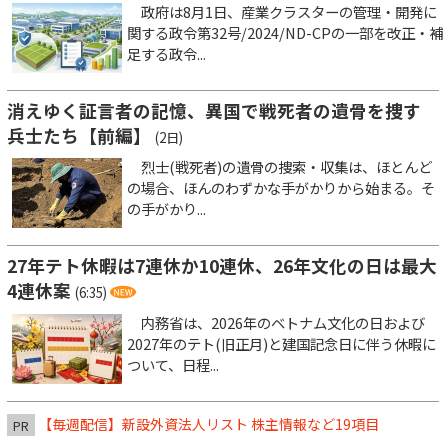
政府は8月1日、産業クラスターの管理・開発に
関する政令第32号/2024/ND-CPの一部を改正・補
足する政令...
消えゆく証言者の記憶、異国で戦死者の遺骨を捜す
兵士たち【前編】
(2日)
烈士(戦死者)の遺骨の捜索・収集は、ほとんど
の場合、ほんのわずかな手がかりから始まる。そ
の手がかり...
27年テト休暇は7連休か10連休、26年文化の日は最大
4連休案
(6:35)
内務省は、2026年のベトナム文化の日および
2027年のテト(旧正月)と建国記念日に伴う休暇に
ついて、日程...
【毎週配信】新設外資法人リスト 株主情報など19項目
PR