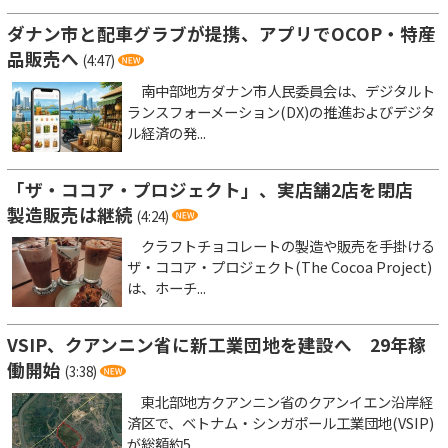
ダナン市と配車グラブが提携、アプリでOCOP・特産
品販売へ
(4:47)
南中部地方ダナン市人民委員会は、デジタルト
ランスフォーメーション(DX)の推進およびデジタ
ル経済の発...
「ザ・ココア・プロジェクト」、実店舗2店を閉店
製造販売は継続
(4:24)
クラフトチョコレートの製造や販売を手掛ける
ザ・ココア・プロジェクト(The Cocoa Project)
は、ホーチ...
VSIP、クアンニン省に新工業団地を建設へ 29年稼
働開始
(3:38)
東北部地方クアンニン省のクアンイエン沿岸経
済区で、ベトナム・シンガポール工業団地(VSIP)
が総額約5...