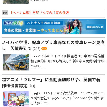
【ベトナム飯】貝屋さんでの注文の仕方
PR
ノイバイ空港、配車アプリ車両などの乗車レーン見直
し 苦情殺到で
(2:15)
ハノイ市のノイバイ国際空港は、車両の混雑緩
和を目的に3日から導入した新たな車両動線計画に
ついて、...
越アニメ「ウルフー」に全動画削除命令、英国で著
作権侵害認定
(5日)
英国・ロンドンの高等法院は、ベトナムのアニ
メ制作会社であるSコネクト(Sconnect)が制作す
る人気アニ...