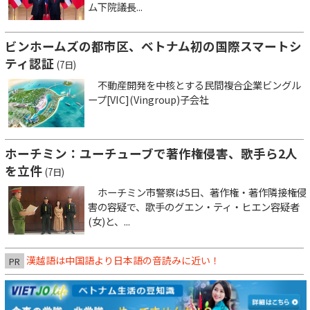
ム下院議長...
ビンホームズの都市区、ベトナム初の国際スマートシ
ティ認証
(7日)
不動産開発を中核とする民間複合企業ビングル
ープ[VIC](Vingroup)子会社
ホーチミン：ユーチューブで著作権侵害、歌手ら2人
を立件
(7日)
ホーチミン市警察は5日、著作権・著作隣接権侵
害の容疑で、歌手のグエン・ティ・ヒエン容疑者
(女)と、...
漢越語は中国語より日本語の音読みに近い！
PR