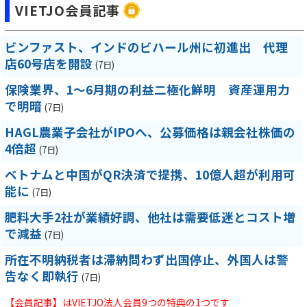
VIETJO会員記事
ビンファスト、インドのビハール州に初進出 代理
店60号店を開設
(7日)
保険業界、1～6月期の利益二極化鮮明 資産運用力
で明暗
(7日)
HAGL農業子会社がIPOへ、公募価格は親会社株価の
4倍超
(7日)
ベトナムと中国がQR決済で提携、10億人超が利用可
能に
(7日)
肥料大手2社が業績好調、他社は需要低迷とコスト増
で減益
(7日)
所在不明納税者は滞納問わず出国停止、外国人は警
告なく即執行
(7日)
【会員記事】はVIETJO法人会員9つの特典の1つです