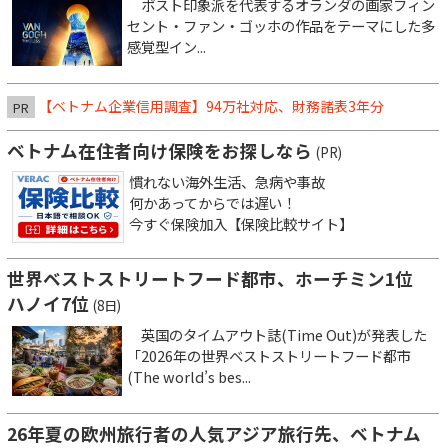
ポスト印象派を代表するオランダの画家フィン
セント・ファン・ゴッホの作品をテーマにした多
感覚型イン...
【ベトナム企業信用調査】94万社対応、財務諸表3年分
PR
ベトナム在住者向け保険をお探しなら
(PR)
慣れない海外生活、急病や事故
何かあってからでは遅い！
今すぐ保険加入【保険比較サイト】
世界ベストストリートフード都市、ホーチミン1位
ハノイ7位
(8日)
英国のタイムアウト誌(Time Out)が発表した
「2026年の世界ベストストリートフード都市
(The world’s bes...
26年夏の欧州旅行者の人気アジア旅行先、ベトナム