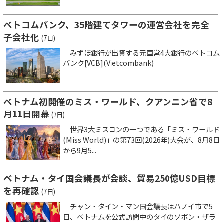
ベトコムバンク、35階建てタワーの運営会社を完全
子会社化
(7日)
みずほ銀行が出資する元国営4大銀行のベトコム
バンク[VCB](Vietcombank)
ベトナム初開催のミス・ワールド、クアンニン省で8
月11日開幕
(7日)
世界3大ミスコンの一つである「ミス・ワールド
(Miss World)」の第73回(2026年)大会が、8月8日
から9月5...
ベトナム・タイ国会議長が会談、貿易250億USD目標
を再確認
(7日)
チャン・タイン・マン国会議長はハノイ市で5
日、ベトナムを公式訪問中のタイのソポン・ザラ