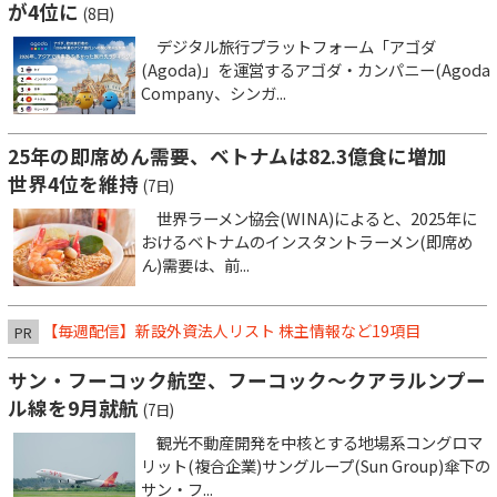
が4位に
(8日)
デジタル旅行プラットフォーム「アゴダ
(Agoda)」を運営するアゴダ・カンパニー(Agoda
Company、シンガ...
25年の即席めん需要、ベトナムは82.3億食に増加
世界4位を維持
(7日)
世界ラーメン協会(WINA)によると、2025年に
おけるベトナムのインスタントラーメン(即席め
ん)需要は、前...
【毎週配信】新設外資法人リスト 株主情報など19項目
PR
サン・フーコック航空、フーコック～クアラルンプー
ル線を9月就航
(7日)
観光不動産開発を中核とする地場系コングロマ
リット(複合企業)サングループ(Sun Group)傘下の
サン・フ...