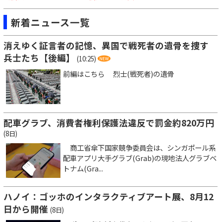
新着ニュース一覧
消えゆく証言者の記憶、異国で戦死者の遺骨を捜す
兵士たち【後編】
(10:25)
前編はこちら 烈士(戦死者)の遺骨
配車グラブ、消費者権利保護法違反で罰金約820万円
(8日)
商工省傘下国家競争委員会は、シンガポール系
配車アプリ大手グラブ(Grab)の現地法人グラブベ
トナム(Gra...
ハノイ：ゴッホのインタラクティブアート展、8月12
日から開催
(8日)