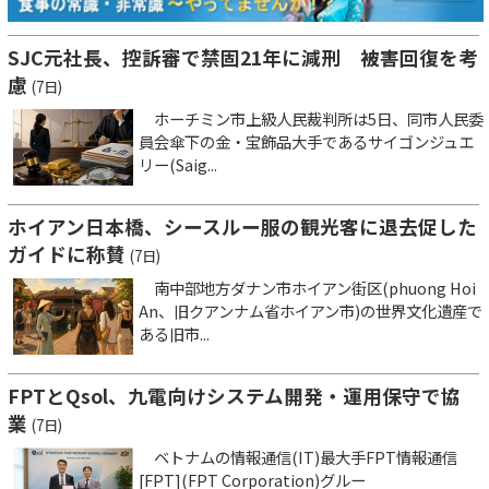
SJC元社長、控訴審で禁固21年に減刑 被害回復を考
慮
(7日)
ホーチミン市上級人民裁判所は5日、同市人民委
員会傘下の金・宝飾品大手であるサイゴンジュエ
リー(Saig...
ホイアン日本橋、シースルー服の観光客に退去促した
ガイドに称賛
(7日)
南中部地方ダナン市ホイアン街区(phuong Hoi
An、旧クアンナム省ホイアン市)の世界文化遺産で
ある旧市...
FPTとQsol、九電向けシステム開発・運用保守で協
業
(7日)
ベトナムの情報通信(IT)最大手FPT情報通信
[FPT](FPT Corporation)グルー