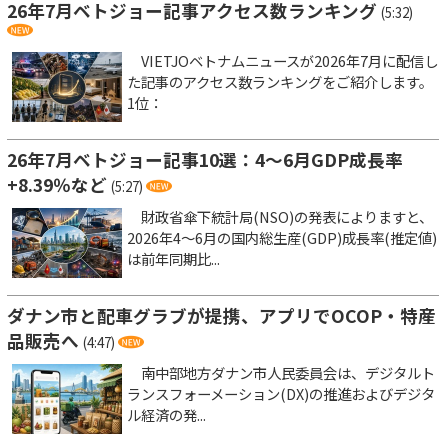
26年7月ベトジョー記事アクセス数ランキング
(5:32)
VIETJOベトナムニュースが2026年7月に配信し
た記事のアクセス数ランキングをご紹介します。
1位：
26年7月ベトジョー記事10選：4～6月GDP成長率
+8.39％など
(5:27)
財政省傘下統計局(NSO)の発表によりますと、
2026年4～6月の国内総生産(GDP)成長率(推定値)
は前年同期比...
ダナン市と配車グラブが提携、アプリでOCOP・特産
品販売へ
(4:47)
南中部地方ダナン市人民委員会は、デジタルト
ランスフォーメーション(DX)の推進およびデジタ
ル経済の発...