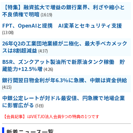
【特集】融資拡大で増益の銀行業界、利ざや縮小と
不良債権で明暗
(16:19)
FPT、OpenAIと提携 AI変革とセキュリティ支援
(13:08)
26年Q2の工業団地業績が二極化、最大手ベカメック
スは8割超減益
(4:37)
BSR、ズンクアット製油所で新原油タンク稼働 貯
蔵能力+12.5％増
(4:26)
銀行間翌日物金利が年6.3％に急騰、中銀は資金供給
(4:15)
中銀公定レートが対ドル最安値、円急騰で地場企業
に影響広がる
(5日)
【会員記事】はVIETJO法人会員9つの特典の1つです
新着ニュース一覧