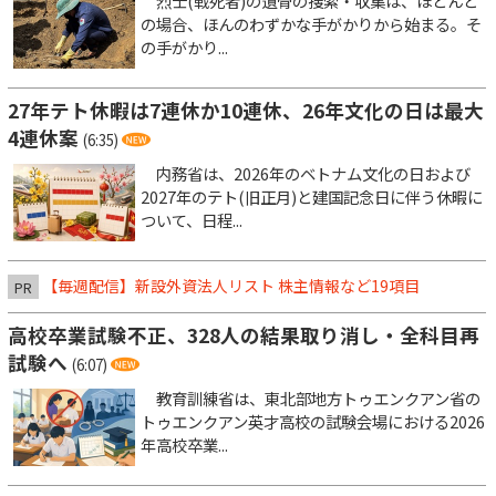
烈士(戦死者)の遺骨の捜索・収集は、ほとんど
の場合、ほんのわずかな手がかりから始まる。そ
の手がかり...
27年テト休暇は7連休か10連休、26年文化の日は最大
4連休案
(6:35)
内務省は、2026年のベトナム文化の日および
2027年のテト(旧正月)と建国記念日に伴う休暇に
ついて、日程...
【毎週配信】新設外資法人リスト 株主情報など19項目
PR
高校卒業試験不正、328人の結果取り消し・全科目再
試験へ
(6:07)
教育訓練省は、東北部地方トゥエンクアン省の
トゥエンクアン英才高校の試験会場における2026
年高校卒業...