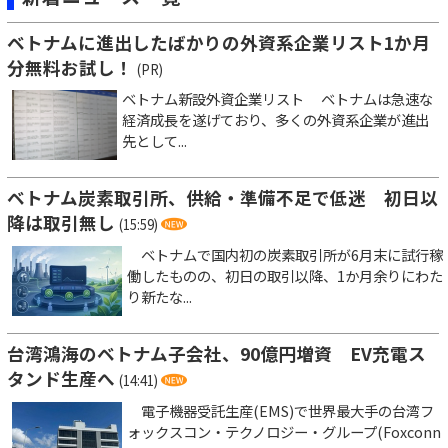
ベトナムに進出したばかりの外資系企業リスト1か月
分無料お試し！
(PR)
ベトナム新設外資企業リスト ベトナムは急速な
経済成長を遂げており、多くの外資系企業が進出
先として...
ベトナム炭素取引所、供給・準備不足で低迷 初日以
降は取引無し
(15:59)
ベトナムで国内初の炭素取引所が6月末に試行稼
働したものの、初日の取引以降、1か月余りにわた
り新たな...
台湾鴻海のベトナム子会社、90億円増資 EV充電ス
タンド生産へ
(14:41)
電子機器受託生産(EMS)で世界最大手の台湾フ
ォックスコン・テクノロジー・グループ(Foxconn