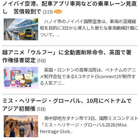
ノイバイ空港、配車アプリ車両などの乗車レーン見直
し 苦情殺到で
(2:15)
ハノイ市のノイバイ国際空港は、車両の混雑緩
和を目的に3日から導入した新たな車両動線計画に
ついて、...
越アニメ「ウルフー」に全動画削除命令、英国で著
作権侵害認定
(5日)
英国・ロンドンの高等法院は、ベトナムのアニ
メ制作会社であるSコネクト(Sconnect)が制作す
る人気アニ...
ミス・ヘリテージ・グローバル、10月にベトナムで
アジア初開催
(5日)
南中部地方ダナン市で3日、国際ミスコンテスト
「ミス・ヘリテージ・グローバル2026(Miss
Heritage Glob...