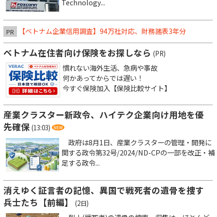
Technology...
【ベトナム企業信用調査】94万社対応、財務諸表3年分
PR
ベトナム在住者向け保険をお探しなら
(PR)
慣れない海外生活、急病や事故
何かあってからでは遅い！
今すぐ保険加入【保険比較サイト】
産業クラスター新政令、ハイテク企業向け用地を優
先確保
(13:03)
政府は8月1日、産業クラスターの管理・開発に
関する政令第32号/2024/ND-CPの一部を改正・補
足する政令...
消えゆく証言者の記憶、異国で戦死者の遺骨を捜す
兵士たち【前編】
(2日)