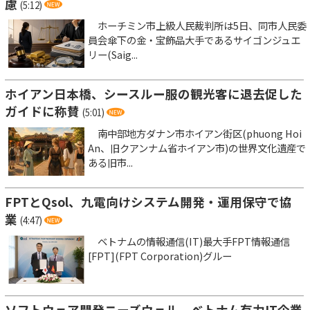
慮
(5:12)
ホーチミン市上級人民裁判所は5日、同市人民委
員会傘下の金・宝飾品大手であるサイゴンジュエ
リー(Saig...
ホイアン日本橋、シースルー服の観光客に退去促した
ガイドに称賛
(5:01)
南中部地方ダナン市ホイアン街区(phuong Hoi
An、旧クアンナム省ホイアン市)の世界文化遺産で
ある旧市...
FPTとQsol、九電向けシステム開発・運用保守で協
業
(4:47)
ベトナムの情報通信(IT)最大手FPT情報通信
[FPT](FPT Corporation)グルー
ソフトウェア開発ニーズウェル、ベトナム有力IT企業