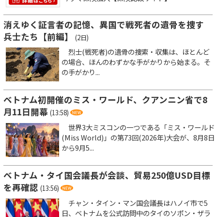
消えゆく証言者の記憶、異国で戦死者の遺骨を捜す
兵士たち【前編】
(2日)
烈士(戦死者)の遺骨の捜索・収集は、ほとんど
の場合、ほんのわずかな手がかりから始まる。そ
の手がかり...
ベトナム初開催のミス・ワールド、クアンニン省で8
月11日開幕
(13:58)
世界3大ミスコンの一つである「ミス・ワールド
(Miss World)」の第73回(2026年)大会が、8月8日
から9月5...
ベトナム・タイ国会議長が会談、貿易250億USD目標
を再確認
(13:56)
チャン・タイン・マン国会議長はハノイ市で5
日、ベトナムを公式訪問中のタイのソポン・ザラ