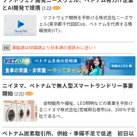
とAI開発で提携
(3:22)
ソフトウェア開発を手掛ける株式会社ニーズウ
ェル(東京都千代田区)は、ベトナムを代表する情
報技術(IT)...
漢越語は中国語より日本語の音読みに近い！
PR
ニイヌマ、ベトナムで無人型スマートランドリー事業
開始
(2:21)
金物販売や福祉、LED照明などの事業を手掛け
るニイヌマ株式会社(宮城県石巻市)は、100％子会
社であるベ...
ベトナム炭素取引所、供給・準備不足で低迷 初日以