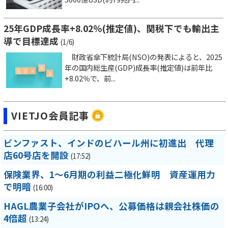
25年GDP成長率+8.02％(推定値)、関税下でも輸出主
導で目標達成
(1/6)
財政省傘下統計局(NSO)の発表によると、2025
年の国内総生産(GDP)成長率(推定値)は前年比
+8.02％で、前...
VIETJO会員記事
ビンファスト、インドのビハール州に初進出 代理
店60号店を開設
(17:52)
保険業界、1～6月期の利益二極化鮮明 資産運用力
で明暗
(16:00)
HAGL農業子会社がIPOへ、公募価格は親会社株価の
4倍超
(13:24)