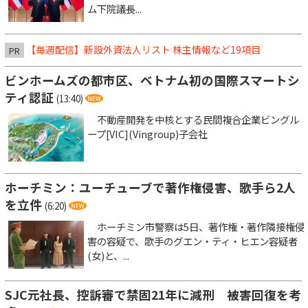
ム下院議長...
【毎週配信】新設外資法人リスト 株主情報など19項目
PR
ビンホームズの都市区、ベトナム初の国際スマートシ
ティ認証
(13:40)
不動産開発を中核とする民間複合企業ビングル
ープ[VIC](Vingroup)子会社
ホーチミン：ユーチューブで著作権侵害、歌手ら2人
を立件
(6:20)
ホーチミン市警察は5日、著作権・著作隣接権侵
害の容疑で、歌手のグエン・ティ・ヒエン容疑者
(女)と、...
SJC元社長、控訴審で禁固21年に減刑 被害回復を考