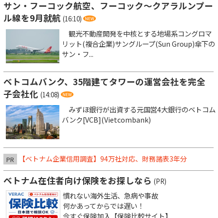
サン・フーコック航空、フーコック～クアラルンプー
ル線を9月就航
(16:10)
観光不動産開発を中核とする地場系コングロマ
リット(複合企業)サングループ(Sun Group)傘下の
サン・フ...
ベトコムバンク、35階建てタワーの運営会社を完全
子会社化
(14:08)
みずほ銀行が出資する元国営4大銀行のベトコム
バンク[VCB](Vietcombank)
【ベトナム企業信用調査】94万社対応、財務諸表3年分
PR
ベトナム在住者向け保険をお探しなら
(PR)
慣れない海外生活、急病や事故
何かあってからでは遅い！
今すぐ保険加入【保険比較サイト】