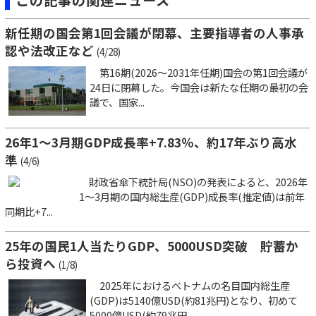
新任期の国会第1回会議が閉幕、主要指導者の人事承
認や法改正など
(4/28)
第16期(2026～2031年任期)国会の第1回会議が
24日に閉幕した。今国会は新たな任期の最初の会
議で、国家...
26年1～3月期GDP成長率+7.83％、約17年ぶり高水
準
(4/6)
財政省傘下統計局(NSO)の発表によると、2026年
1～3月期の国内総生産(GDP)成長率(推定値)は前年
同期比+7...
25年の国民1人当たりGDP、5000USD突破 貯蓄か
ら投資へ
(1/8)
2025年におけるベトナムの名目国内総生産
(GDP)は5140億USD(約81兆円)となり、初めて
5000億USD(約79兆円...