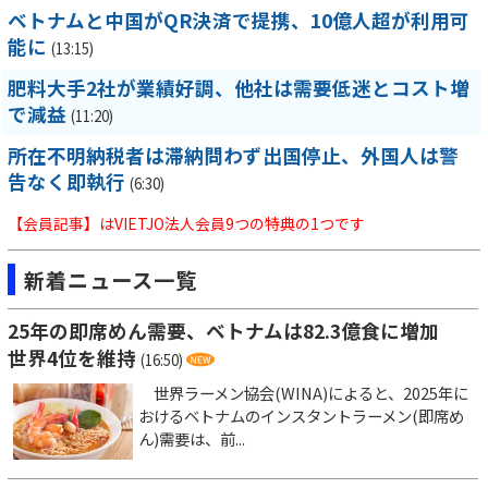
ベトナムと中国がQR決済で提携、10億人超が利用可
能に
(13:15)
肥料大手2社が業績好調、他社は需要低迷とコスト増
で減益
(11:20)
所在不明納税者は滞納問わず出国停止、外国人は警
告なく即執行
(6:30)
【会員記事】はVIETJO法人会員9つの特典の1つです
新着ニュース一覧
25年の即席めん需要、ベトナムは82.3億食に増加
世界4位を維持
(16:50)
世界ラーメン協会(WINA)によると、2025年に
おけるベトナムのインスタントラーメン(即席め
ん)需要は、前...