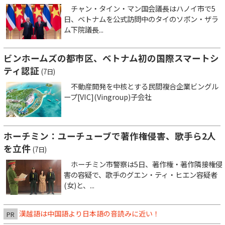
チャン・タイン・マン国会議長はハノイ市で5
日、ベトナムを公式訪問中のタイのソポン・ザラ
ム下院議長...
ビンホームズの都市区、ベトナム初の国際スマートシ
ティ認証
(7日)
不動産開発を中核とする民間複合企業ビングル
ープ[VIC](Vingroup)子会社
ホーチミン：ユーチューブで著作権侵害、歌手ら2人
を立件
(7日)
ホーチミン市警察は5日、著作権・著作隣接権侵
害の容疑で、歌手のグエン・ティ・ヒエン容疑者
(女)と、...
漢越語は中国語より日本語の音読みに近い！
PR