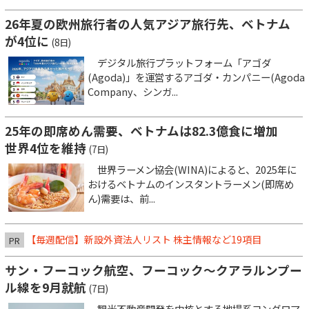
26年夏の欧州旅行者の人気アジア旅行先、ベトナム
が4位に
(8日)
デジタル旅行プラットフォーム「アゴダ
(Agoda)」を運営するアゴダ・カンパニー(Agoda
Company、シンガ...
25年の即席めん需要、ベトナムは82.3億食に増加
世界4位を維持
(7日)
世界ラーメン協会(WINA)によると、2025年に
おけるベトナムのインスタントラーメン(即席め
ん)需要は、前...
【毎週配信】新設外資法人リスト 株主情報など19項目
PR
サン・フーコック航空、フーコック～クアラルンプー
ル線を9月就航
(7日)
観光不動産開発を中核とする地場系コングロマ