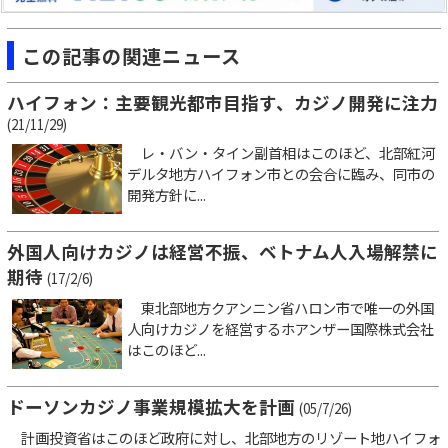
この記事の関連ニュース
ハイフォン：主要観光都市目指す、カジノ開発に注力
(21/11/29)
レ・バン・タイン副首相はこのほど、北部紅河
デルタ地方ハイフォン市との会合に臨み、同市の
開発方針に...
外国人向けカジノは経営不振、ベトナム人入場解禁に
期待
(17/2/6)
東北部地方クアンニン省ハロン市で唯一の外国
人向けカジノを経営するホアンザー国際株式会社
はこのほど...
ドーソンカジノ事業規模拡大を計画
(05/7/26)
計画投資省はこのほど政府に対し、北部地方のリゾート地ハイフォ