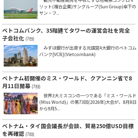
リット(複合企業)サングループ(Sun Group)傘下の
サン・フ...
ベトコムバンク、35階建てタワーの運営会社を完全
子会社化
(7日)
みずほ銀行が出資する元国営4大銀行のベトコム
バンク[VCB](Vietcombank)
ベトナム初開催のミス・ワールド、クアンニン省で8
月11日開幕
(7日)
世界3大ミスコンの一つである「ミス・ワールド
(Miss World)」の第73回(2026年)大会が、8月8日
から9月5...
ベトナム・タイ国会議長が会談、貿易250億USD目標
を再確認
(7日)