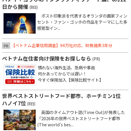
日から開催
(8日)
ポスト印象派を代表するオランダの画家フィン
セント・ファン・ゴッホの作品をテーマにした多
感覚型イン...
【ベトナム企業信用調査】94万社対応、財務諸表3年分
PR
ベトナム在住者向け保険をお探しなら
(PR)
慣れない海外生活、急病や事故
何かあってからでは遅い！
今すぐ保険加入【保険比較サイト】
世界ベストストリートフード都市、ホーチミン1位
ハノイ7位
(8日)
英国のタイムアウト誌(Time Out)が発表した
「2026年の世界ベストストリートフード都市
(The world’s bes...