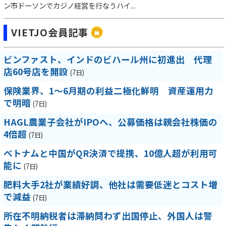
ン市ドーソンでカジノ経営を行なうハイ...
VIETJO会員記事
ビンファスト、インドのビハール州に初進出 代理
店60号店を開設
(7日)
保険業界、1～6月期の利益二極化鮮明 資産運用力
で明暗
(7日)
HAGL農業子会社がIPOへ、公募価格は親会社株価の
4倍超
(7日)
ベトナムと中国がQR決済で提携、10億人超が利用可
能に
(7日)
肥料大手2社が業績好調、他社は需要低迷とコスト増
で減益
(7日)
所在不明納税者は滞納問わず出国停止、外国人は警