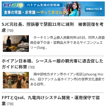
SJC元社長、控訴審で禁固21年に減刑 被害回復を考
慮
(7日)
ホーチミン市上級人民裁判所は5日、同市人民委
員会傘下の金・宝飾品大手であるサイゴンジュエ
リー(Saig...
ホイアン日本橋、シースルー服の観光客に退去促した
ガイドに称賛
(7日)
南中部地方ダナン市ホイアン街区(phuong Hoi
An、旧クアンナム省ホイアン市)の世界文化遺産で
ある旧市...
FPTとQsol、九電向けシステム開発・運用保守で協
業
(7日)