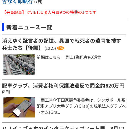
告なく即執行
(7日)
【会員記事】はVIETJO法人会員9つの特典の1つです
新着ニュース一覧
消えゆく証言者の記憶、異国で戦死者の遺骨を捜す
兵士たち【後編】
(10:25)
前編はこちら 烈士(戦死者)の遺骨
配車グラブ、消費者権利保護法違反で罰金約820万円
(8日)
商工省傘下国家競争委員会は、シンガポール系
配車アプリ大手グラブ(Grab)の現地法人グラブベ
トナム(Gra...
ハノイ：ゴッホのインタラクティブアート展、8月12