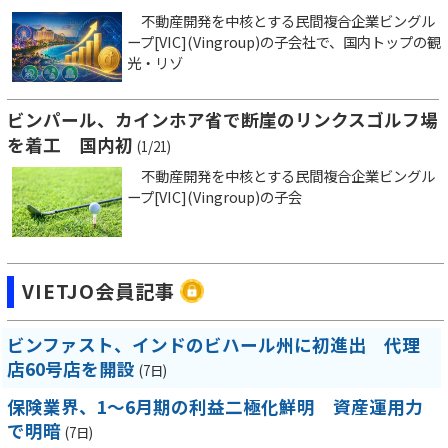
不動産開発を中核とする民間複合企業ビングル
ープ[VIC](Vingroup)の子会社で、国内トップの観
光・リゾ
ビンパール、カインホア省で断崖のリンクスゴルフ場
を着工 国内初
(1/21)
不動産開発を中核とする民間複合企業ビングル
ープ[VIC](Vingroup)の子会
VIETJO会員記事
ビンファスト、インドのビハール州に初進出 代理
店60号店を開設
(7日)
保険業界、1～6月期の利益二極化鮮明 資産運用力
で明暗
(7日)