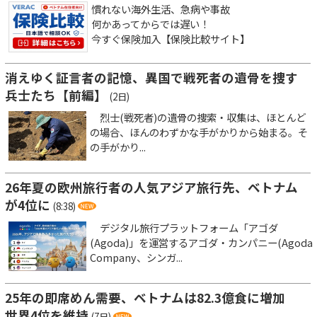
慣れない海外生活、急病や事故
何かあってからでは遅い！
今すぐ保険加入【保険比較サイト】
消えゆく証言者の記憶、異国で戦死者の遺骨を捜す
兵士たち【前編】
(2日)
烈士(戦死者)の遺骨の捜索・収集は、ほとんど
の場合、ほんのわずかな手がかりから始まる。そ
の手がかり...
26年夏の欧州旅行者の人気アジア旅行先、ベトナム
が4位に
(8:38)
デジタル旅行プラットフォーム「アゴダ
(Agoda)」を運営するアゴダ・カンパニー(Agoda
Company、シンガ...
25年の即席めん需要、ベトナムは82.3億食に増加
世界4位を維持
(7日)