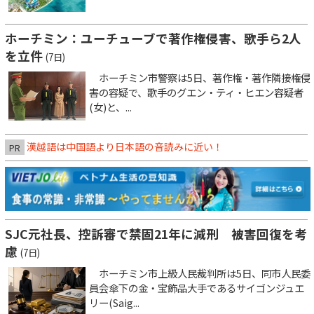
ホーチミン：ユーチューブで著作権侵害、歌手ら2人
を立件
(7日)
ホーチミン市警察は5日、著作権・著作隣接権侵
害の容疑で、歌手のグエン・ティ・ヒエン容疑者
(女)と、...
漢越語は中国語より日本語の音読みに近い！
PR
SJC元社長、控訴審で禁固21年に減刑 被害回復を考
慮
(7日)
ホーチミン市上級人民裁判所は5日、同市人民委
員会傘下の金・宝飾品大手であるサイゴンジュエ
リー(Saig...