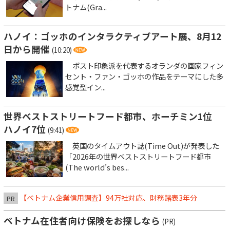
トナム(Gra...
ハノイ：ゴッホのインタラクティブアート展、8月12
日から開催
(10:20)
ポスト印象派を代表するオランダの画家フィン
セント・ファン・ゴッホの作品をテーマにした多
感覚型イン...
世界ベストストリートフード都市、ホーチミン1位
ハノイ7位
(9:41)
英国のタイムアウト誌(Time Out)が発表した
「2026年の世界ベストストリートフード都市
(The world’s bes...
【ベトナム企業信用調査】94万社対応、財務諸表3年分
PR
ベトナム在住者向け保険をお探しなら
(PR)