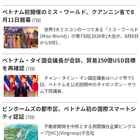
ベトナム初開催のミス・ワールド、クアンニン省で8
月11日開幕
(7日)
世界3大ミスコンの一つである「ミス・ワールド
(Miss World)」の第73回(2026年)大会が、8月8日
から9月5...
ベトナム・タイ国会議長が会談、貿易250億USD目標
を再確認
(7日)
チャン・タイン・マン国会議長はハノイ市で5
日、ベトナムを公式訪問中のタイのソポン・ザラ
ム下院議長...
ビンホームズの都市区、ベトナム初の国際スマートシ
ティ認証
(7日)
不動産開発を中核とする民間複合企業ビングル
ープ[VIC](Vingroup)子会社