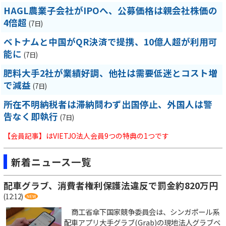
HAGL農業子会社がIPOへ、公募価格は親会社株価の
4倍超
(7日)
ベトナムと中国がQR決済で提携、10億人超が利用可
能に
(7日)
肥料大手2社が業績好調、他社は需要低迷とコスト増
で減益
(7日)
所在不明納税者は滞納問わず出国停止、外国人は警
告なく即執行
(7日)
【会員記事】はVIETJO法人会員9つの特典の1つです
新着ニュース一覧
配車グラブ、消費者権利保護法違反で罰金約820万円
(12:12)
商工省傘下国家競争委員会は、シンガポール系
配車アプリ大手グラブ(Grab)の現地法人グラブベ