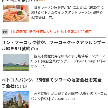
世界ラーメン協会(WINA)によると、2025年に
おけるベトナムのインスタントラーメン(即席め
ん)需要は、前...
【毎週配信】新設外資法人リスト 株主情報など19項目
PR
サン・フーコック航空、フーコック～クアラルンプー
ル線を9月就航
(7日)
観光不動産開発を中核とする地場系コングロマ
リット(複合企業)サングループ(Sun Group)傘下の
サン・フ...
ベトコムバンク、35階建てタワーの運営会社を完全
子会社化
(7日)
みずほ銀行が出資する元国営4大銀行のベトコム
バンク[VCB](Vietcombank)