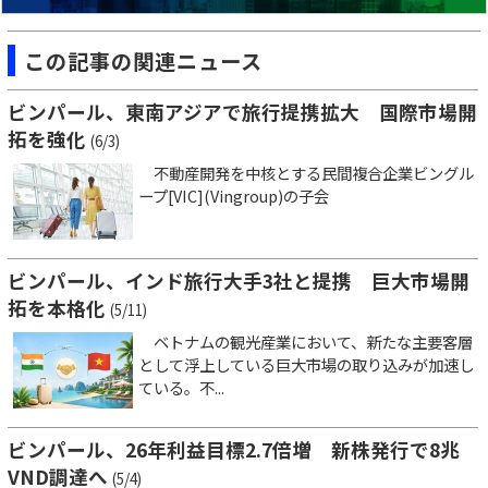
この記事の関連ニュース
ビンパール、東南アジアで旅行提携拡大 国際市場開
拓を強化
(6/3)
不動産開発を中核とする民間複合企業ビングル
ープ[VIC](Vingroup)の子会
ビンパール、インド旅行大手3社と提携 巨大市場開
拓を本格化
(5/11)
ベトナムの観光産業において、新たな主要客層
として浮上している巨大市場の取り込みが加速し
ている。不...
ビンパール、26年利益目標2.7倍増 新株発行で8兆
VND調達へ
(5/4)