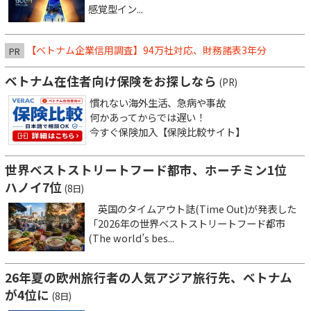
感覚型イン...
【ベトナム企業信用調査】94万社対応、財務諸表3年分
PR
ベトナム在住者向け保険をお探しなら
(PR)
慣れない海外生活、急病や事故
何かあってからでは遅い！
今すぐ保険加入【保険比較サイト】
世界ベストストリートフード都市、ホーチミン1位
ハノイ7位
(8日)
英国のタイムアウト誌(Time Out)が発表した
「2026年の世界ベストストリートフード都市
(The world’s bes...
26年夏の欧州旅行者の人気アジア旅行先、ベトナム
が4位に
(8日)