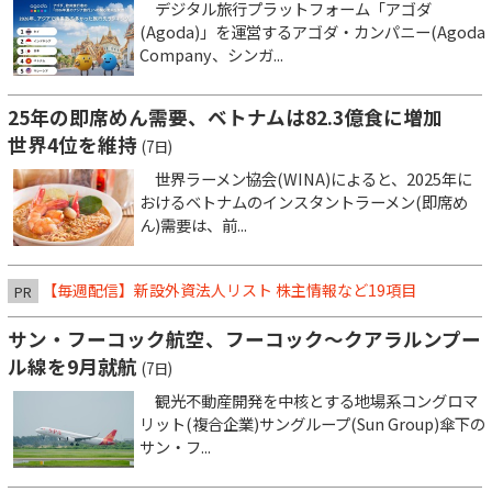
デジタル旅行プラットフォーム「アゴダ
(Agoda)」を運営するアゴダ・カンパニー(Agoda
Company、シンガ...
25年の即席めん需要、ベトナムは82.3億食に増加
世界4位を維持
(7日)
世界ラーメン協会(WINA)によると、2025年に
おけるベトナムのインスタントラーメン(即席め
ん)需要は、前...
【毎週配信】新設外資法人リスト 株主情報など19項目
PR
サン・フーコック航空、フーコック～クアラルンプー
ル線を9月就航
(7日)
観光不動産開発を中核とする地場系コングロマ
リット(複合企業)サングループ(Sun Group)傘下の
サン・フ...