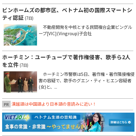
ビンホームズの都市区、ベトナム初の国際スマートシ
ティ認証
(7日)
不動産開発を中核とする民間複合企業ビングル
ープ[VIC](Vingroup)子会社
ホーチミン：ユーチューブで著作権侵害、歌手ら2人
を立件
(7日)
ホーチミン市警察は5日、著作権・著作隣接権侵
害の容疑で、歌手のグエン・ティ・ヒエン容疑者
(女)と、...
漢越語は中国語より日本語の音読みに近い！
PR