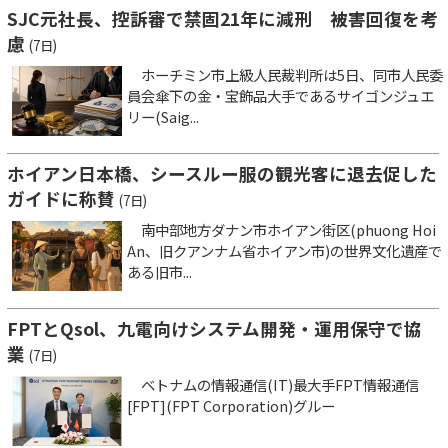
SJC元社長、控訴審で禁固21年に減刑 被害回復を考
慮
(7日)
ホーチミン市上級人民裁判所は5日、同市人民委
員会傘下の金・宝飾品大手であるサイゴンジュエ
リー(Saig...
ホイアン日本橋、シースルー服の観光客に退去促した
ガイドに称賛
(7日)
南中部地方ダナン市ホイアン街区(phuong Hoi
An、旧クアンナム省ホイアン市)の世界文化遺産で
ある旧市...
FPTとQsol、九電向けシステム開発・運用保守で協
業
(7日)
ベトナムの情報通信(IT)最大手FPT情報通信
[FPT](FPT Corporation)グルー