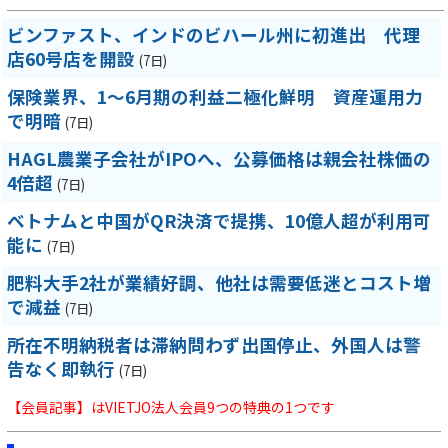
ビンファスト、インドのビハール州に初進出 代理
店60号店を開設
(7日)
保険業界、1～6月期の利益二極化鮮明 資産運用力
で明暗
(7日)
HAGL農業子会社がIPOへ、公募価格は親会社株価の
4倍超
(7日)
ベトナムと中国がQR決済で提携、10億人超が利用可
能に
(7日)
肥料大手2社が業績好調、他社は需要低迷とコスト増
で減益
(7日)
所在不明納税者は滞納問わず出国停止、外国人は警
告なく即執行
(7日)
【会員記事】はVIETJO法人会員9つの特典の1つです