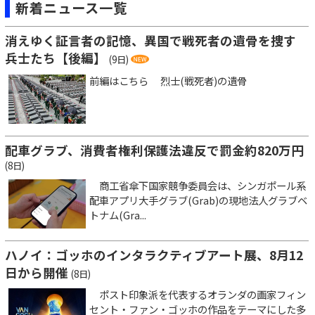
新着ニュース一覧
消えゆく証言者の記憶、異国で戦死者の遺骨を捜す
兵士たち【後編】
(9日)
前編はこちら 烈士(戦死者)の遺骨
配車グラブ、消費者権利保護法違反で罰金約820万円
(8日)
商工省傘下国家競争委員会は、シンガポール系
配車アプリ大手グラブ(Grab)の現地法人グラブベ
トナム(Gra...
ハノイ：ゴッホのインタラクティブアート展、8月12
日から開催
(8日)
ポスト印象派を代表するオランダの画家フィン
セント・ファン・ゴッホの作品をテーマにした多