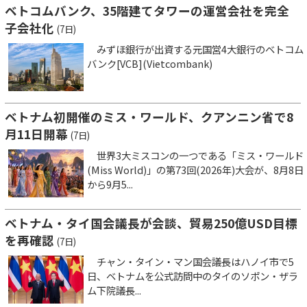
ベトコムバンク、35階建てタワーの運営会社を完全
子会社化
(7日)
みずほ銀行が出資する元国営4大銀行のベトコム
バンク[VCB](Vietcombank)
ベトナム初開催のミス・ワールド、クアンニン省で8
月11日開幕
(7日)
世界3大ミスコンの一つである「ミス・ワールド
(Miss World)」の第73回(2026年)大会が、8月8日
から9月5...
ベトナム・タイ国会議長が会談、貿易250億USD目標
を再確認
(7日)
チャン・タイン・マン国会議長はハノイ市で5
日、ベトナムを公式訪問中のタイのソポン・ザラ
ム下院議長...