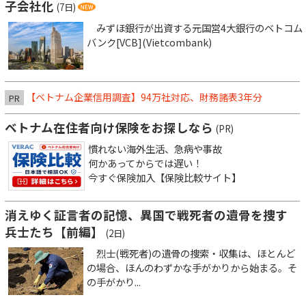
子会社化
(7日)
みずほ銀行が出資する元国営4大銀行のベトコム
バンク[VCB](Vietcombank)
【ベトナム企業信用調査】94万社対応、財務諸表3年分
PR
ベトナム在住者向け保険をお探しなら
(PR)
慣れない海外生活、急病や事故
何かあってからでは遅い！
今すぐ保険加入【保険比較サイト】
消えゆく証言者の記憶、異国で戦死者の遺骨を捜す
兵士たち【前編】
(2日)
烈士(戦死者)の遺骨の捜索・収集は、ほとんど
の場合、ほんのわずかな手がかりから始まる。そ
の手がかり...