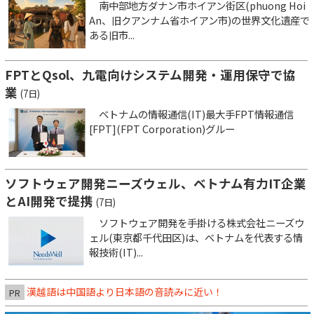
南中部地方ダナン市ホイアン街区(phuong Hoi
An、旧クアンナム省ホイアン市)の世界文化遺産で
ある旧市...
FPTとQsol、九電向けシステム開発・運用保守で協
業
(7日)
ベトナムの情報通信(IT)最大手FPT情報通信
[FPT](FPT Corporation)グルー
ソフトウェア開発ニーズウェル、ベトナム有力IT企業
とAI開発で提携
(7日)
ソフトウェア開発を手掛ける株式会社ニーズウ
ェル(東京都千代田区)は、ベトナムを代表する情
報技術(IT)...
漢越語は中国語より日本語の音読みに近い！
PR