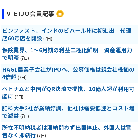
VIETJO会員記事
ビンファスト、インドのビハール州に初進出 代理
店60号店を開設
(7日)
保険業界、1～6月期の利益二極化鮮明 資産運用力
で明暗
(7日)
HAGL農業子会社がIPOへ、公募価格は親会社株価の
4倍超
(7日)
ベトナムと中国がQR決済で提携、10億人超が利用可
能に
(7日)
肥料大手2社が業績好調、他社は需要低迷とコスト増
で減益
(7日)
所在不明納税者は滞納問わず出国停止、外国人は警
告なく即執行
(7日)