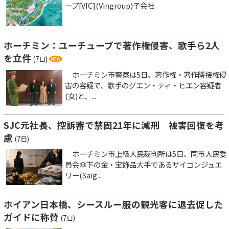
ープ[VIC](Vingroup)子会社
ホーチミン：ユーチューブで著作権侵害、歌手ら2人
を立件
(7日)
ホーチミン市警察は5日、著作権・著作隣接権侵
害の容疑で、歌手のグエン・ティ・ヒエン容疑者
(女)と、...
SJC元社長、控訴審で禁固21年に減刑 被害回復を考
慮
(7日)
ホーチミン市上級人民裁判所は5日、同市人民委
員会傘下の金・宝飾品大手であるサイゴンジュエ
リー(Saig...
ホイアン日本橋、シースルー服の観光客に退去促した
ガイドに称賛
(7日)