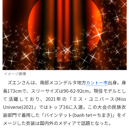
イメージ画像
ズエンさんは、南部メコンデルタ地方
出身。身
カントー市
長173cmで、スリーサイズは90-62-92cm。現役モデルとし
て活躍しており、2021年の「ミス・ユニバース(Miss
Universe)2021」ではトップ16に入選。この大会の民族衣
装部門で着用した「バインテット(banh tet＝ちまき)」をイ
メージした衣装は国内外のメディアで話題となった。