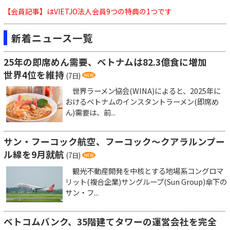
【会員記事】はVIETJO法人会員9つの特典の1つです
新着ニュース一覧
25年の即席めん需要、ベトナムは82.3億食に増加
世界4位を維持
(7日)
世界ラーメン協会(WINA)によると、2025年に
おけるベトナムのインスタントラーメン(即席め
ん)需要は、前...
サン・フーコック航空、フーコック～クアラルンプー
ル線を9月就航
(7日)
観光不動産開発を中核とする地場系コングロマ
リット(複合企業)サングループ(Sun Group)傘下の
サン・フ...
ベトコムバンク、35階建てタワーの運営会社を完全