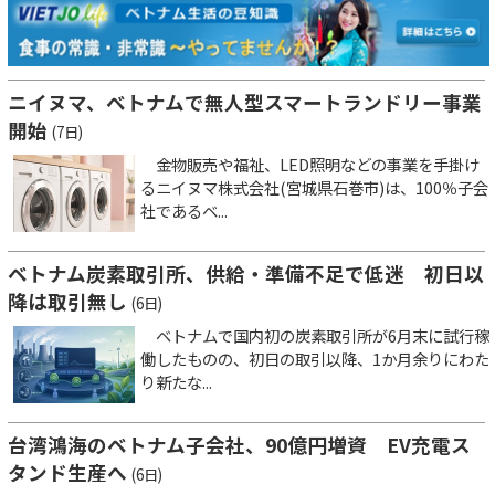
ニイヌマ、ベトナムで無人型スマートランドリー事業
開始
(7日)
金物販売や福祉、LED照明などの事業を手掛け
るニイヌマ株式会社(宮城県石巻市)は、100％子会
社であるベ...
ベトナム炭素取引所、供給・準備不足で低迷 初日以
降は取引無し
(6日)
ベトナムで国内初の炭素取引所が6月末に試行稼
働したものの、初日の取引以降、1か月余りにわた
り新たな...
台湾鴻海のベトナム子会社、90億円増資 EV充電ス
タンド生産へ
(6日)