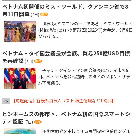
ベトナム初開催のミス・ワールド、クアンニン省で8
月11日開幕
(7日)
世界3大ミスコンの一つである「ミス・ワールド
(Miss World)」の第73回(2026年)大会が、8月8日
から9月5...
ベトナム・タイ国会議長が会談、貿易250億USD目標
を再確認
(7日)
チャン・タイン・マン国会議長はハノイ市で5
日、ベトナムを公式訪問中のタイのソポン・ザラ
ム下院議長...
【毎週配信】新設外資法人リスト 株主情報など19項目
PR
ビンホームズの都市区、ベトナム初の国際スマートシ
ティ認証
(7日)
不動産開発を中核とする民間複合企業ビングル