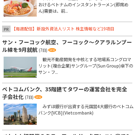
おけるベトナムのインスタントラーメン(即席め
ん)需要は、前...
【毎週配信】新設外資法人リスト 株主情報など19項目
PR
サン・フーコック航空、フーコック～クアラルンプー
ル線を9月就航
(7日)
観光不動産開発を中核とする地場系コングロマ
リット(複合企業)サングループ(Sun Group)傘下の
サン・フ...
ベトコムバンク、35階建てタワーの運営会社を完全
子会社化
(7日)
みずほ銀行が出資する元国営4大銀行のベトコム
バンク[VCB](Vietcombank)