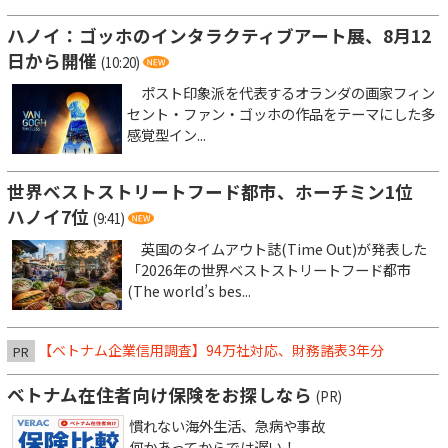
ハノイ：ゴッホのインタラクティブアート展、8月12
日から開催
(10:20)
ポスト印象派を代表するオランダの画家フィン
セント・ファン・ゴッホの作品をテーマにした多
感覚型イン...
世界ベストストリートフード都市、ホーチミン1位
ハノイ7位
(9:41)
英国のタイムアウト誌(Time Out)が発表した
「2026年の世界ベストストリートフード都市
(The world’s bes...
【ベトナム企業信用調査】94万社対応、財務諸表3年分
PR
ベトナム在住者向け保険をお探しなら
(PR)
慣れない海外生活、急病や事故
何かあってからでは遅い！