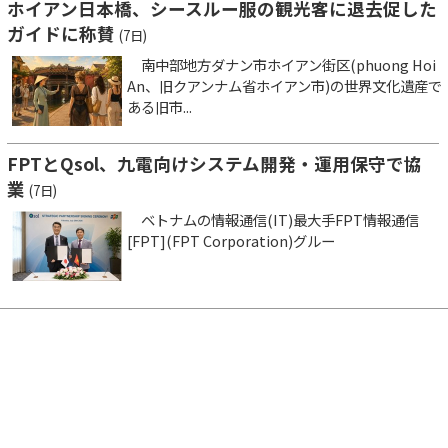
ホイアン日本橋、シースルー服の観光客に退去促した
ガイドに称賛
(7日)
南中部地方ダナン市ホイアン街区(phuong Hoi
An、旧クアンナム省ホイアン市)の世界文化遺産で
ある旧市...
FPTとQsol、九電向けシステム開発・運用保守で協
業
(7日)
ベトナムの情報通信(IT)最大手FPT情報通信
[FPT](FPT Corporation)グルー