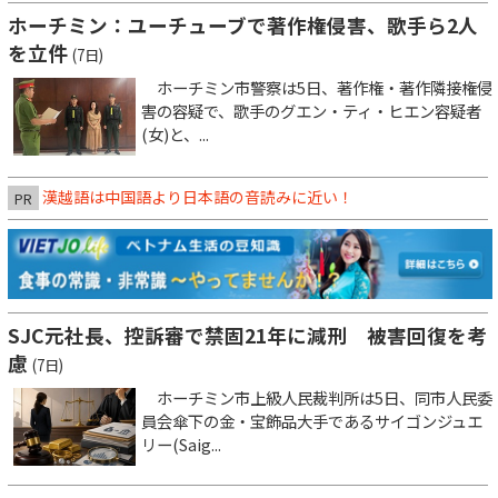
ホーチミン：ユーチューブで著作権侵害、歌手ら2人
を立件
(7日)
ホーチミン市警察は5日、著作権・著作隣接権侵
害の容疑で、歌手のグエン・ティ・ヒエン容疑者
(女)と、...
漢越語は中国語より日本語の音読みに近い！
PR
SJC元社長、控訴審で禁固21年に減刑 被害回復を考
慮
(7日)
ホーチミン市上級人民裁判所は5日、同市人民委
員会傘下の金・宝飾品大手であるサイゴンジュエ
リー(Saig...