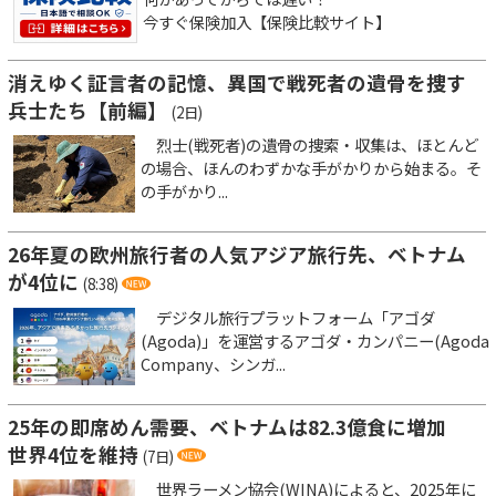
今すぐ保険加入【保険比較サイト】
消えゆく証言者の記憶、異国で戦死者の遺骨を捜す
兵士たち【前編】
(2日)
烈士(戦死者)の遺骨の捜索・収集は、ほとんど
の場合、ほんのわずかな手がかりから始まる。そ
の手がかり...
26年夏の欧州旅行者の人気アジア旅行先、ベトナム
が4位に
(8:38)
デジタル旅行プラットフォーム「アゴダ
(Agoda)」を運営するアゴダ・カンパニー(Agoda
Company、シンガ...
25年の即席めん需要、ベトナムは82.3億食に増加
世界4位を維持
(7日)
世界ラーメン協会(WINA)によると、2025年に