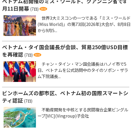
ベトナム初開催のミス・ワールド、クアンニン省で8
月11日開幕
(7日)
世界3大ミスコンの一つである「ミス・ワールド
(Miss World)」の第73回(2026年)大会が、8月8日
から9月5...
ベトナム・タイ国会議長が会談、貿易250億USD目標
を再確認
(7日)
チャン・タイン・マン国会議長はハノイ市で5
日、ベトナムを公式訪問中のタイのソポン・ザラ
ム下院議長...
ビンホームズの都市区、ベトナム初の国際スマートシ
ティ認証
(7日)
不動産開発を中核とする民間複合企業ビングル
ープ[VIC](Vingroup)子会社