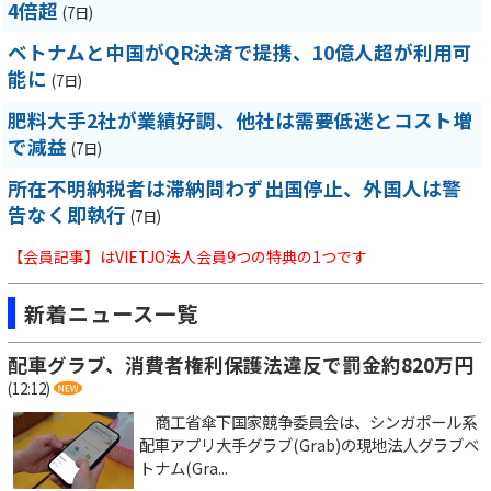
4倍超
(7日)
ベトナムと中国がQR決済で提携、10億人超が利用可
能に
(7日)
肥料大手2社が業績好調、他社は需要低迷とコスト増
で減益
(7日)
所在不明納税者は滞納問わず出国停止、外国人は警
告なく即執行
(7日)
【会員記事】はVIETJO法人会員9つの特典の1つです
新着ニュース一覧
配車グラブ、消費者権利保護法違反で罰金約820万円
(12:12)
商工省傘下国家競争委員会は、シンガポール系
配車アプリ大手グラブ(Grab)の現地法人グラブベ
トナム(Gra...