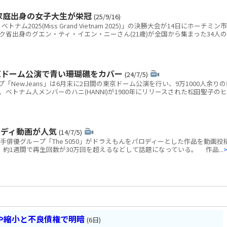
家庭出身の女子大生が栄冠
(25/9/16)
2025(Miss Grand Vietnam 2025)」の決勝大会が14日にホーチミン市
省出身のグエン・ティ・イエン・ニーさん(21歳)が全国から集まった34人の
東京ドーム公演で青い珊瑚礁をカバー
(24/7/5)
NewJeans」は6月末に2日間の東京ドーム公演を行い、9万1000人余りの
ベトナム人メンバーのハニ(HANNI)が1980年にリリースされた松田聖子のヒ
ロディ動画が人気
(14/7/5)
俳優グループ「The 5050」がドラえもんをパロディーとした作品を動画投
し、約1週間で再生回数が30万回を超えるなどして話題になっている。 作品...
や縮小と不良債権で明暗
(6日)