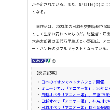
が予定されている。また、9月11日(金)に
となる。
同作品は、2023年の日越外交関係樹立5
として生まれ変わったものだ。総監督・演
木宗太郎役は田代万里生氏と小野田氏、ア
ー・ハン氏のダブルキャストとなっている
【関連記事】
・
日本のイオンでベトナムフェア開催、
・
ミュージカル「アニオー姫」、26年に
・
日越オペラ「アニオー姫」、三重で特
・
日越オペラ「アニオー姫」、神奈川で
・
日越オペラ「アニオー姫」特別音楽朗