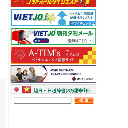
ら
ル
荒
越日・日越辞書(8万語収録)