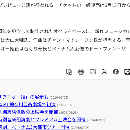
はプレビュー公演が行われる。チケットの一般販売は6月13日か
0周年を記念して制作されたオペラをベースに、新作ミュージカ
出は大山大輔氏、作曲はチャン・マイン・フン氏が担当する。
ニオー姫役は音くり寿氏とベトナム人女優のドー・ファン・ザ
。
「アニオー姫」の展示も
(2026/06/05)
KAAT神奈川芸術劇場で初演
(2025/11/26)
別編集映像版の上映会を開催
(2025/06/23)
特別音楽朗読劇とプレミアム上映会を開催
(2024/08/17)
読劇、ベトナム3大都市ツアー開催
(2024/07/06)