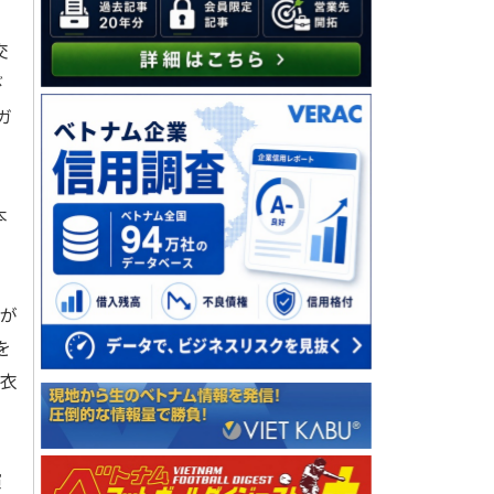
交
び
ガ
本
が
を
衣
演