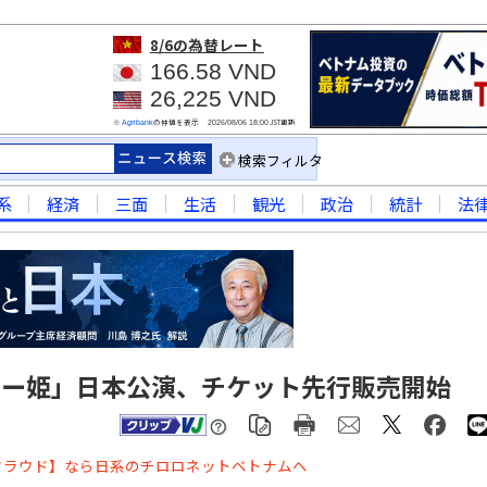
8/6
の為替レート
166.58 VND
26,225 VND
※
の仲値を表示
JST更新
Agribank
2026/08/06 18:00
検索フィルタ
系
経済
三面
生活
観光
政治
統計
法
オー姫」日本公演、チケット先行販売開始
クラウド】なら日系のチロロネットベトナムへ