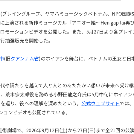
ブレイングループ、ヤマハミュージックベトナム、NPO国際
上演される新作ミュージカル「アニオー姫～Hen gap lai再
ロモーションビデオを公開した。また、5月27日より各プレイ
先行抽選販売を開始した。
市
(旧
クアンナム省
)のホイアンを舞台に、ベトナムの王女と日
。
代や隔たりを越えて人と人とのあたたかい想いが未来へ受け継
、荒木宗太郎役を務める小野田龍之介氏は5月中旬にホイアン
どを巡り、役への理解を深めたという。
公式ウェブサイト
では、
ションビデオも公開されている。
場で、2026年9月12日(土)から27日(日)まで全21回の公