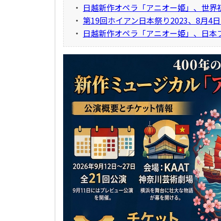
・
日越新作オペラ「アニオー姫」、世界
・
第19回ホイアン日本祭り2023、8月4
・
日越新作オペラ「アニオー姫」、日本プ