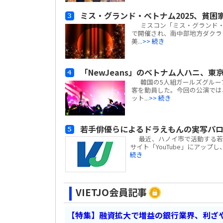
ミス・グランド・ベトナム2025、貧困
ミスコン「ミス・グランド・ベトナム
で開催され、南中部地方ダクラク
美...
>> 続き
「NewJeans」のベトナム人ハニ、
韓国の5人組ガールズグループ「
客を動員した。今回の公演では、
ット...
>> 続き
若手俳優らによるドラえもんの実写パ
最近、ハノイ市で活動する若手
サイト「YouTube」にアップ
続き
VIETJO会員記事
【特集】融資拡大で増益の銀行業界、利ざ