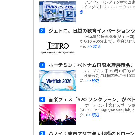
ハノイ市ドンアイン村の国家展示
「インダストリアル・テクノロジー
き
ジェトロ、日越の教育イノベーションウ
日本貿易振興機構(ジェトロ)は、
から16時00分まで)、教育分野の
Me...
>> 続き
ホーチミン：ベトナム国際水産展示会、
ホーチミン市で8月19日(水)から
同展示会には国内外から100
に...
>> 続き
音楽フェス「S2O ソンクラーン」がベト
ホーチミン市文化スポーツ観
(SECC：799 Nguyen Van Li
ク...
>> 続き
ハノイ：東南アジア最大規模のドローン