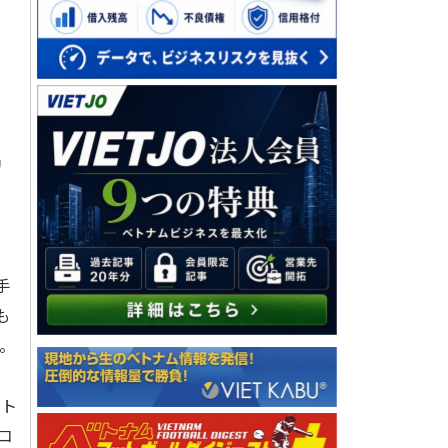
リ
」
手
も
。
スト
ュコ