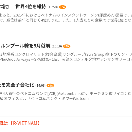
食に増加 世界4位を維持
(16:50)
によると、2025年におけるベトナムのインスタントラーメン(即席めん)需要は、
0万食で、順位は前年と同じく4位だった。また、1人当たりの食数では世界1位とな
ラルンプール線を9月就航
(16:10)
系コングロマリット(複合企業)サングループ(Sun Group)傘下のサン・
PhuQuoc Airways＝SPA)は9月1日、南部メコンデルタ地方アンザン省フーコ
社を完全子会社化
(14:08)
銀行のベトコムバンク[VCB](Vietcombank)が、ホーチミン市サイゴン
+級オフィスビル「ベトコムバンク・タワー(Vietcom
【R-VIETNAM】