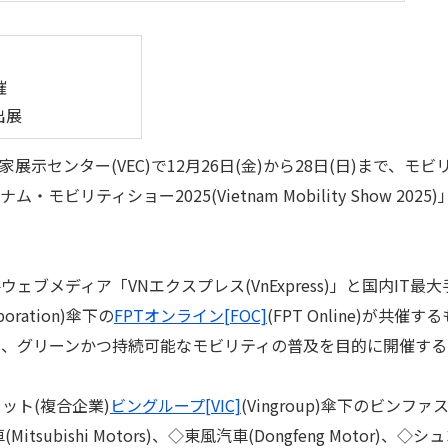
催
出展
展示センター(VEC)で12月26日(金)から28日(日)まで、モビ
ビリティショー2025(Vietnam Mobility Show 2025)
ブメディア「VNエクスプレス(VnExpress)」と国内IT最大
rporation)傘下の
FPTオンライン[FOC]
(FPT Online)が共催する
や、グリーンかつ持続可能なモビリティの普及を目的に開催する
ト(複合企業)
ビングループ[VIC]
(Vingroup)傘下のビンファ
Mitsubishi Motors)、◇東風汽車(Dongfeng Motor)、◇シ