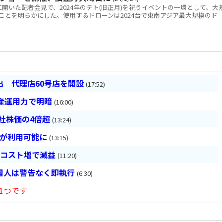
開いた記者会見で、2024年のテト(旧正月)を祝うイベントの一環として、大
ことを明らかにした。使用するドローンは2024台で東南アジア最大規模のド
 代理店60号店を開設
(17:52)
産運用力で明暗
(16:00)
会社株価の4倍超
(13:24)
超が利用可能に
(13:15)
とコスト増で減益
(11:20)
国人は警告なく即執行
(6:30)
1つです