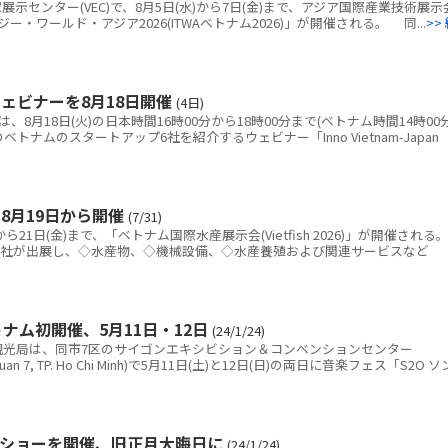
センター(VEC)で、8月5日(水)から7日(金)まで、アジア国際産業技術展示
・ワールド・アジア2026(ITWAベトナム2026)」が開催される。 同...
>>
ェビナーを8月18日開催
(4日)
8月18日(火)の日本時間16時00分から18時00分まで(ベトナム時間14時00
ベトナムのスタートアップ6社を紹介するウェビナー「Inno Vietnam-Japan
8月19日から開催
(7/31)
21日(金)まで、「ベトナム国際水産展示会(Vietfish 2026)」が開催される
0社が出展し、◇水産物、◇機械設備、◇水産養殖および関連サービスなど
ナム初開催、5月11日・12日
(24/1/24)
光局は、同市7区のサイゴンエキシビション＆コンベンションセンター
nh, quan 7, TP. Ho Chi Minh)で5月11日(土)と12日(日)の両日に音楽フェス「S2O ソ
ショーを開催、旧正月大晦日に
(24/1/24)