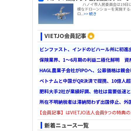
ハノイ市人民委員会は19日に
模なドローンショーを実施する
ロ...
>> 続き
VIETJO会員記事
ビンファスト、インドのビハール州に初進出
保険業界、1～6月期の利益二極化鮮明 資
HAGL農業子会社がIPOへ、公募価格は親
ベトナムと中国がQR決済で提携、10億人
肥料大手2社が業績好調、他社は需要低迷
所在不明納税者は滞納問わず出国停止、外
【会員記事】はVIETJO法人会員9つの特典の
新着ニュース一覧