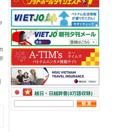
ク
カ
示
越日・日越辞書(8万語収録)