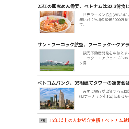
25年の即席めん需要、ベトナムは82.3億
世界ラーメン協会(WINA)
年比+1.2％増の82億300
て...
サン・フーコック航空、フーコック～クア
観光不動産開発を中核とする地場
ーコック・エアウェイズ(Sun 
ク島...
ベトコムバンク、35階建てタワーの運営会
みずほ銀行が出資する元国営4大
(旧ホーチミン市1区)にあるA
15年以上の人材紹介実績！ベトナム就職は
PR