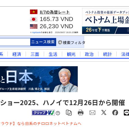
8/7
の為替レート
165.73 VND
26,230 VND
※
の仲値を表示
JST更新
Agribank
2026/08/07 18:00
検索フィルタ
系
経済
三面
生活
観光
政治
統計
法
ョー2025、ハノイで12月26日から開催
クラウド】なら日系のチロロネットベトナムへ