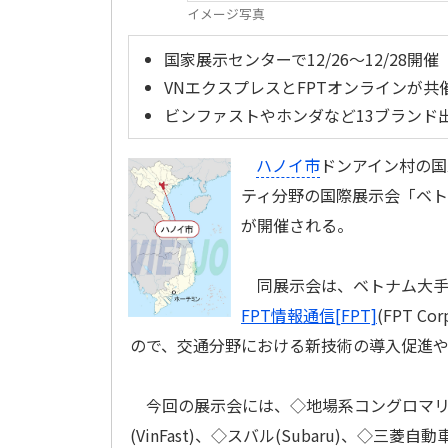
イメージ写真
国家展示センターで12/26～12/28開催
VNエクスプレスとFPTオンラインが共
ビンファストやホンダなど13ブランド
ハノイ市
ドンアイン村の国家
ティ分野の国際展示会「ベトナム・モ
が開催される。
同展示会は、ベトナム大手ウェ
FPT情報通信[FPT]
(FPT Co
ので、交通分野における新技術の導入促進
今回の展示会には、◇地場系コングロマリッ
(VinFast)、◇スバル(Subaru)、◇三菱自動車(