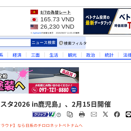
8/7
の為替レート
165.73 VND
26,230 VND
※
の仲値を表示
JST更新
Agribank
2026/08/07 11:00
検索フィルタ
系
経済
三面
生活
観光
政治
統計
法
タ2026 in鹿児島」、2月15日開催
クラウド】なら日系のチロロネットベトナムへ