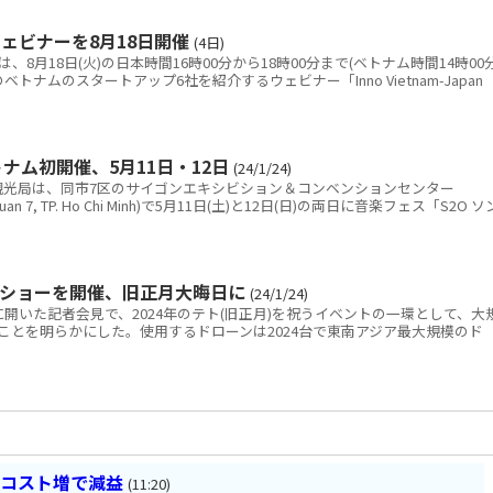
ェビナーを8月18日開催
(4日)
8月18日(火)の日本時間16時00分から18時00分まで(ベトナム時間14時00
ベトナムのスタートアップ6社を紹介するウェビナー「Inno Vietnam-Japan
ナム初開催、5月11日・12日
(24/1/24)
光局は、同市7区のサイゴンエキシビション＆コンベンションセンター
nh, quan 7, TP. Ho Chi Minh)で5月11日(土)と12日(日)の両日に音楽フェス「S2O ソ
ショーを開催、旧正月大晦日に
(24/1/24)
開いた記者会見で、2024年のテト(旧正月)を祝うイベントの一環として、大
ことを明らかにした。使用するドローンは2024台で東南アジア最大規模のド
とコスト増で減益
(11:20)