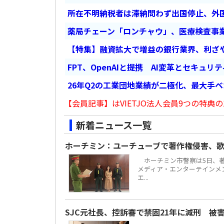
所在不明納税者は滞納問わず出国停止、外
薬局チェーン「ロンチャウ」、医療検査事
【特集】融資拡大で増益の銀行業界、利ざ
FPT、OpenAIと提携 AI変革とセキュリ
26年Q2の工業団地業績が二極化、最大手
【会員記事】はVIETJO法人会員9つの特典の
新着ニュース一覧
ホーチミン：ユーチューブで著作権侵害、歌
ホーチミン市警察は5日、著
メディア・エンターテインメント
エ...
SJC元社長、控訴審で禁固21年に減刑 被