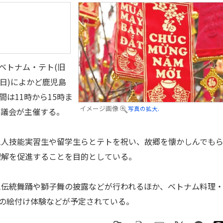
ベトナム・テト(旧
日(日)によかど鹿児島
間は11時から15時ま
イメージ画像
写真の拡大.
協議会が主催する。
人技能実習生や留学生らとテトを祝い、故郷を懐かしんでも
理解を促進することを目的としている。
伝統舞踊や獅子舞の披露などが行われるほか、ベトナム料理
)の絵付け体験などが予定されている。