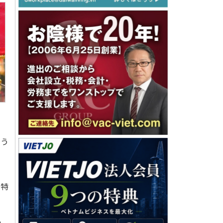
らう
・特