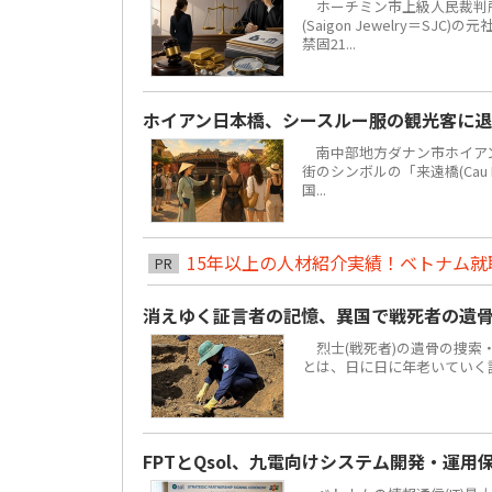
ホーチミン市上級人民裁判所
(Saigon Jewelry＝S
禁固21...
ホイアン日本橋、シースルー服の観光客に
南中部地方ダナン市ホイアン街区
街のシンボルの「来遠橋(Cau
国...
15年以上の人材紹介実績！ベトナム就職は
PR
消えゆく証言者の記憶、異国で戦死者の遺
烈士(戦死者)の遺骨の捜索
とは、日に日に年老いていく
FPTとQsol、九電向けシステム開発・運用