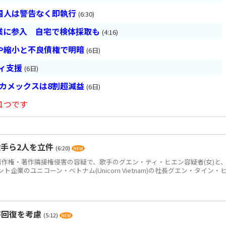
国人は警告なく即執行
(6:30)
業に参入 自宅で検体採取も
(4:16)
や縮小と不良債権で明暗
(6日)
ティ支援
(6日)
ベカメックスは8割超減益
(6日)
1つです
手ら2人を立件
(6:20)
作権・著作隣接権侵害の容疑で、歌手のグエン・ティ・ヒエン容疑者(女)と
企業のユニコーン・ベトナム(Unicorn Vietnam)の社長グエン・タイン・
害回復を考慮
(5:12)