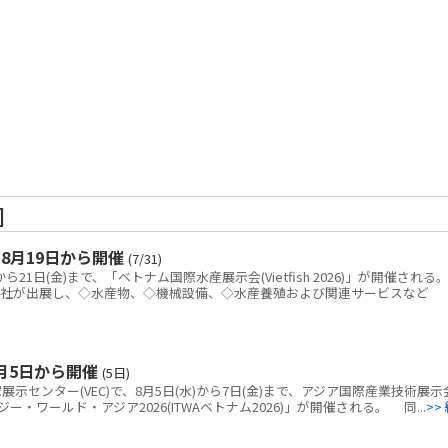
]
8月19日から開催
(7/31)
21日(金)まで、「ベトナム国際水産展示会(Vietfish 2026)」が開催される
0社が出展し、◇水産物、◇機械設備、◇水産養殖および関連サービスなど
月5日から開催
(5日)
センター(VEC)で、8月5日(水)から7日(金)まで、アジア国際産業技術展示
・ワールド・アジア2026(ITWAベトナム2026)」が開催される。 同...
>>