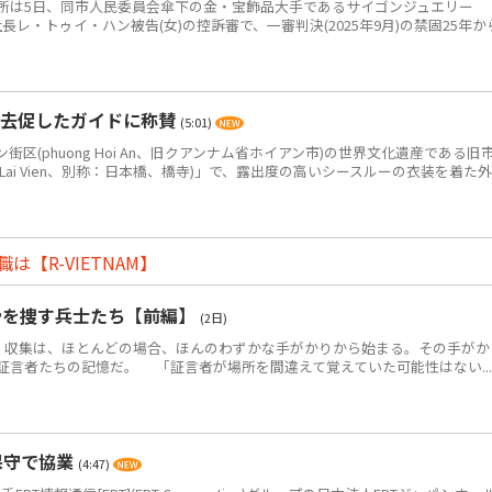
は5日、同市人民委員会傘下の金・宝飾品大手であるサイゴンジュエリー
JC)の元社長レ・トゥイ・ハン被告(女)の控訴審で、一審判決(2025年9月)の禁固25年か
退去促したガイドに称賛
(5:01)
(phuong Hoi An、旧クアンナム省ホイアン市)の世界文化遺産である旧
 Lai Vien、別称：日本橋、橋寺)」で、露出度の高いシースルーの衣装を着た外
【R-VIETNAM】
骨を捜す兵士たち【前編】
(2日)
・収集は、ほとんどの場合、ほんのわずかな手がかりから始まる。その手がか
証言者たちの記憶だ。 「証言者が場所を間違えて覚えていた可能性はない...
保守で協業
(4:47)