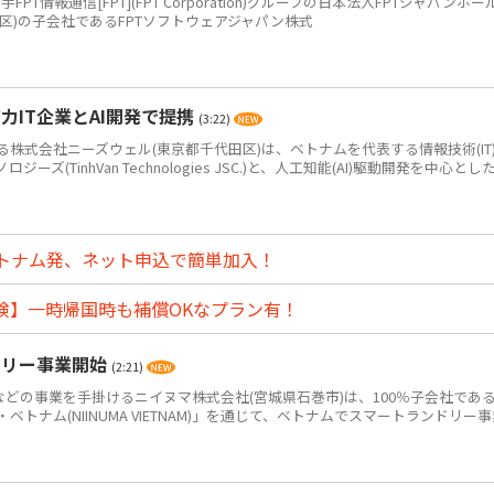
PT情報通信[FPT](FPT Corporation)グループの日本法人FPTジャパンホー
区)の子会社であるFPTソフトウェアジャパン株式
IT企業とAI開発で提携
(3:22)
式会社ニーズウェル(東京都千代田区)は、ベトナムを代表する情報技術(IT
(TinhVan Technologies JSC.)と、人工知能(AI)駆動開発を中心とした.
トナム発、ネット申込で簡単加入！
険】一時帰国時も補償OKなプラン有！
ドリー事業開始
(2:21)
どの事業を手掛けるニイヌマ株式会社(宮城県石巻市)は、100％子会社であ
トナム(NIINUMA VIETNAM)」を通じて、ベトナムでスマートランドリー事