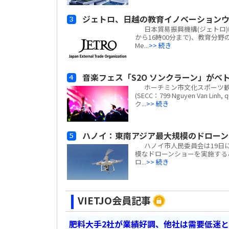
ジェトロ、日越の教育イノベーションウ
日本貿易振興機構(ジェトロ)は、
から16時00分まで)、教育分野の
Me...
>> 続き
音楽フェス「S2O ソンクラーン」がベト
ホーチミン市文化スポーツ観
(SECC：799 Nguyen Van Li
ク...
>> 続き
ハノイ：東南アジア最大規模のドローン
ハノイ市人民委員会は19日に
模なドローンショーを実施する
ロ...
>> 続き
VIETJO会員記事
肥料大手2社が業績好調、他社は需要低迷