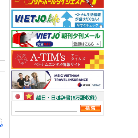
。
越日・日越辞書(8万語収録)
会
 続