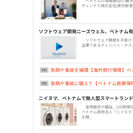
ベトナムの情報通信(IT)最大手F
ディングス株式会社(東京都港
ソフトウェア開発ニーズウェル、ベトナム有力
ソフトウェア開発を手掛ける株
企業であるティンバン・テクノロジーズ
急病や事故を補償【海外旅行保険】ベ
PR
急病や事故に備えて【ベトナム医療保
PR
ニイヌマ、ベトナムで無人型スマートラン
金物販売や福祉、LED照明な
ベトナム現地法人「ニイヌマ・ベ
を開...