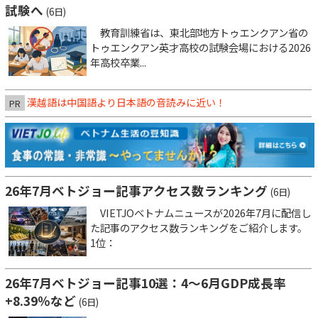
試験へ
(6日)
教育訓練省は、東北部地方トゥエンクアン省の
トゥエンクアン英才高校の試験会場における2026
年高校卒業...
漢越語は中国語より日本語の音読みに近い！
PR
26年7月ベトジョー記事アクセス数ランキング
(6日)
VIETJOベトナムニュースが2026年7月に配信し
た記事のアクセス数ランキングをご紹介します。
1位：
26年7月ベトジョー記事10選：4～6月GDP成長率
+8.39％など
(6日)