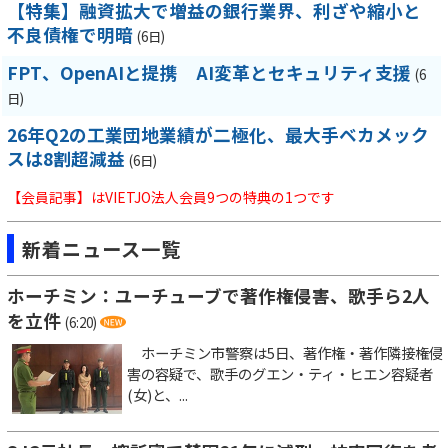
【特集】融資拡大で増益の銀行業界、利ざや縮小と
不良債権で明暗
(6日)
FPT、OpenAIと提携 AI変革とセキュリティ支援
(6
日)
26年Q2の工業団地業績が二極化、最大手ベカメック
スは8割超減益
(6日)
【会員記事】はVIETJO法人会員9つの特典の1つです
新着ニュース一覧
ホーチミン：ユーチューブで著作権侵害、歌手ら2人
を立件
(6:20)
ホーチミン市警察は5日、著作権・著作隣接権侵
害の容疑で、歌手のグエン・ティ・ヒエン容疑者
(女)と、...