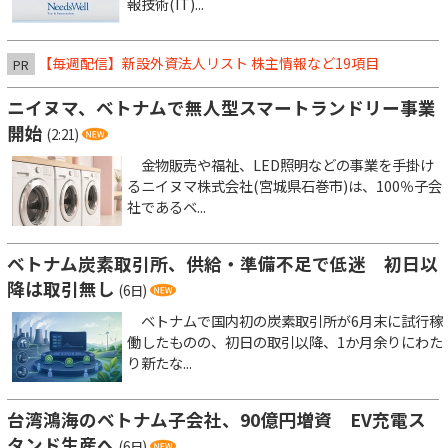
報技術(IT)...
【毎週配信】新設外資法人リスト 株主情報など19項目
PR
ニイヌマ、ベトナムで無人型スマートランドリー事業
開始
(2:21)
金物販売や福祉、LED照明などの事業を手掛け
るニイヌマ株式会社(宮城県石巻市)は、100％子会
社であるベ...
ベトナム炭素取引所、供給・準備不足で低迷 初日以
降は取引無し
(6日)
ベトナムで国内初の炭素取引所が6月末に試行稼
働したものの、初日の取引以降、1か月余りにわた
り新たな...
台湾鴻海のベトナム子会社、90億円増資 EV充電ス
タンド生産へ
(6日)