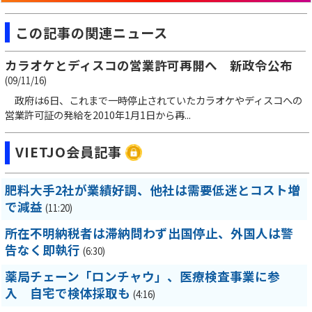
この記事の関連ニュース
カラオケとディスコの営業許可再開へ 新政令公布
(09/11/16)
政府は6日、これまで一時停止されていたカラオケやディスコへの
営業許可証の発給を2010年1月1日から再...
VIETJO会員記事
肥料大手2社が業績好調、他社は需要低迷とコスト増
で減益
(11:20)
所在不明納税者は滞納問わず出国停止、外国人は警
告なく即執行
(6:30)
薬局チェーン「ロンチャウ」、医療検査事業に参
入 自宅で検体採取も
(4:16)