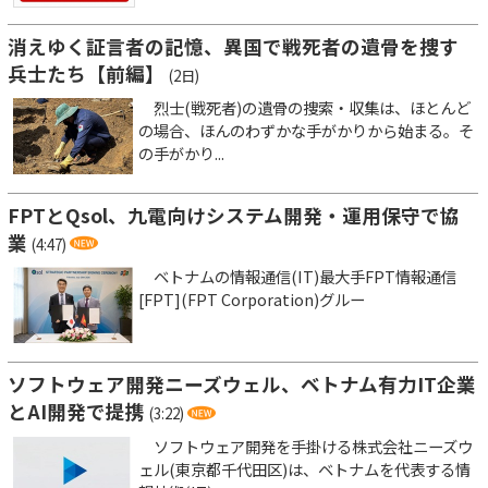
消えゆく証言者の記憶、異国で戦死者の遺骨を捜す
兵士たち【前編】
(2日)
烈士(戦死者)の遺骨の捜索・収集は、ほとんど
の場合、ほんのわずかな手がかりから始まる。そ
の手がかり...
FPTとQsol、九電向けシステム開発・運用保守で協
業
(4:47)
ベトナムの情報通信(IT)最大手FPT情報通信
[FPT](FPT Corporation)グルー
ソフトウェア開発ニーズウェル、ベトナム有力IT企業
とAI開発で提携
(3:22)
ソフトウェア開発を手掛ける株式会社ニーズウ
ェル(東京都千代田区)は、ベトナムを代表する情