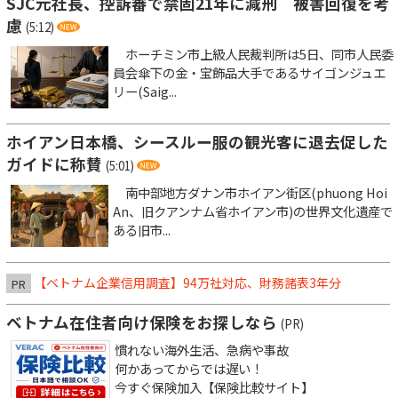
SJC元社長、控訴審で禁固21年に減刑 被害回復を考
慮
(5:12)
ホーチミン市上級人民裁判所は5日、同市人民委
員会傘下の金・宝飾品大手であるサイゴンジュエ
リー(Saig...
ホイアン日本橋、シースルー服の観光客に退去促した
ガイドに称賛
(5:01)
南中部地方ダナン市ホイアン街区(phuong Hoi
An、旧クアンナム省ホイアン市)の世界文化遺産で
ある旧市...
【ベトナム企業信用調査】94万社対応、財務諸表3年分
PR
ベトナム在住者向け保険をお探しなら
(PR)
慣れない海外生活、急病や事故
何かあってからでは遅い！
今すぐ保険加入【保険比較サイト】