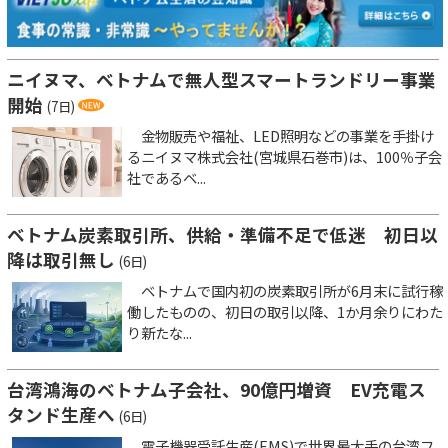
ニイヌマ、ベトナムで無人型スマートランドリー事業
開始
(7日)
金物販売や福祉、LED照明などの事業を手掛け
るニイヌマ株式会社(宮城県石巻市)は、100％子会
社であるベ...
ベトナム炭素取引所、供給・準備不足で低迷 初日以
降は取引無し
(6日)
ベトナムで国内初の炭素取引所が6月末に試行稼
働したものの、初日の取引以降、1か月余りにわた
り新たな...
台湾鴻海のベトナム子会社、90億円増資 EV充電ス
タンド生産へ
(6日)
電子機器受託生産(EMS)で世界最大手の台湾フ