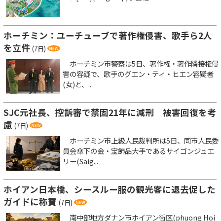
ホーチミン：ユーチューブで著作権侵害、歌手ら2人
を立件
(7日)
ホーチミン市警察は5日、著作権・著作隣接権侵
害の容疑で、歌手のグエン・ティ・ヒエン容疑者
(女)と、...
SJC元社長、控訴審で禁固21年に減刑 被害回復を考
慮
(7日)
ホーチミン市上級人民裁判所は5日、同市人民委
員会傘下の金・宝飾品大手であるサイゴンジュエ
リー(Saig...
ホイアン日本橋、シースルー服の観光客に退去促した
ガイドに称賛
(7日)
南中部地方ダナン市ホイアン街区(phuong Hoi