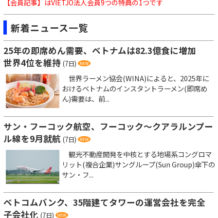
【会員記事】はVIETJO法人会員9つの特典の1つです
新着ニュース一覧
25年の即席めん需要、ベトナムは82.3億食に増加
世界4位を維持
(7日)
世界ラーメン協会(WINA)によると、2025年に
おけるベトナムのインスタントラーメン(即席め
ん)需要は、前...
サン・フーコック航空、フーコック～クアラルンプー
ル線を9月就航
(7日)
観光不動産開発を中核とする地場系コングロマ
リット(複合企業)サングループ(Sun Group)傘下の
サン・フ...
ベトコムバンク、35階建てタワーの運営会社を完全
子会社化
(7日)