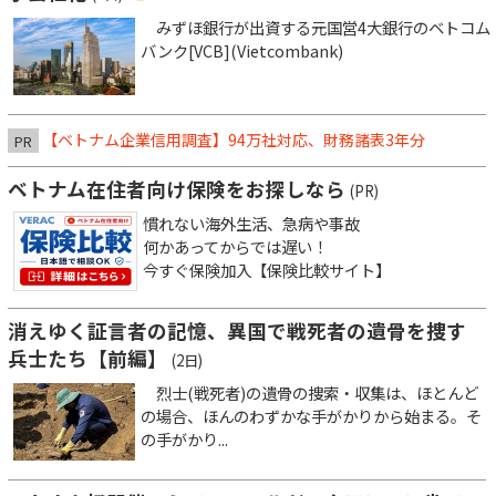
みずほ銀行が出資する元国営4大銀行のベトコム
バンク[VCB](Vietcombank)
【ベトナム企業信用調査】94万社対応、財務諸表3年分
PR
ベトナム在住者向け保険をお探しなら
(PR)
慣れない海外生活、急病や事故
何かあってからでは遅い！
今すぐ保険加入【保険比較サイト】
消えゆく証言者の記憶、異国で戦死者の遺骨を捜す
兵士たち【前編】
(2日)
烈士(戦死者)の遺骨の捜索・収集は、ほとんど
の場合、ほんのわずかな手がかりから始まる。そ
の手がかり...