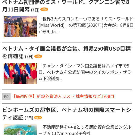
ベトナム初開催のミス・ワールド、クアンニン省で8
月11日開幕
(7日)
世界3大ミスコンの一つである「ミス・ワールド
(Miss World)」の第73回(2026年)大会が、8月8日
から9月5...
ベトナム・タイ国会議長が会談、貿易250億USD目標
を再確認
(7日)
チャン・タイン・マン国会議長はハノイ市で5
日、ベトナムを公式訪問中のタイのソポン・ザラ
ム下院議長...
【毎週配信】新設外資法人リスト 株主情報など19項目
PR
ビンホームズの都市区、ベトナム初の国際スマートシ
ティ認証
(7日)
不動産開発を中核とする民間複合企業ビングル
ープ[VIC](Vingroup)子会社