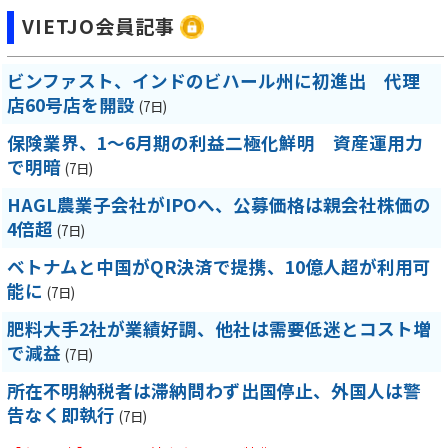
VIETJO会員記事
ビンファスト、インドのビハール州に初進出 代理
店60号店を開設
(7日)
保険業界、1～6月期の利益二極化鮮明 資産運用力
で明暗
(7日)
HAGL農業子会社がIPOへ、公募価格は親会社株価の
4倍超
(7日)
ベトナムと中国がQR決済で提携、10億人超が利用可
能に
(7日)
肥料大手2社が業績好調、他社は需要低迷とコスト増
で減益
(7日)
所在不明納税者は滞納問わず出国停止、外国人は警
告なく即執行
(7日)