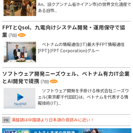
An、旧クアンナム省ホイアン市)の世界文化遺産で
ある旧市...
FPTとQsol、九電向けシステム開発・運用保守で協
業
(7日)
ベトナムの情報通信(IT)最大手FPT情報通信
[FPT](FPT Corporation)グルー
ソフトウェア開発ニーズウェル、ベトナム有力IT企業
とAI開発で提携
(7日)
ソフトウェア開発を手掛ける株式会社ニーズウ
ェル(東京都千代田区)は、ベトナムを代表する情
報技術(IT)...
漢越語は中国語より日本語の音読みに近い！
PR