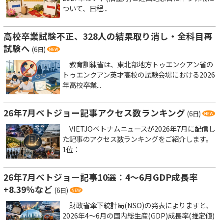
ついて、日程...
高校卒業試験不正、328人の結果取り消し・全科目再
試験へ
(6日)
教育訓練省は、東北部地方トゥエンクアン省の
トゥエンクアン英才高校の試験会場における2026
年高校卒業...
26年7月ベトジョー記事アクセス数ランキング
(6日)
VIETJOベトナムニュースが2026年7月に配信し
た記事のアクセス数ランキングをご紹介します。
1位：
26年7月ベトジョー記事10選：4～6月GDP成長率
+8.39％など
(6日)
財政省傘下統計局(NSO)の発表によりますと、
2026年4～6月の国内総生産(GDP)成長率(推定値)