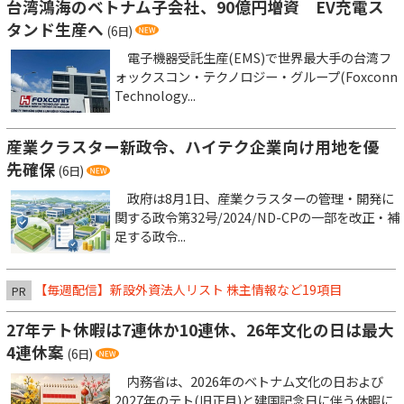
台湾鴻海のベトナム子会社、90億円増資 EV充電ス
タンド生産へ
(6日)
電子機器受託生産(EMS)で世界最大手の台湾フ
ォックスコン・テクノロジー・グループ(Foxconn
Technology...
産業クラスター新政令、ハイテク企業向け用地を優
先確保
(6日)
政府は8月1日、産業クラスターの管理・開発に
関する政令第32号/2024/ND-CPの一部を改正・補
足する政令...
【毎週配信】新設外資法人リスト 株主情報など19項目
PR
27年テト休暇は7連休か10連休、26年文化の日は最大
4連休案
(6日)
内務省は、2026年のベトナム文化の日および
2027年のテト(旧正月)と建国記念日に伴う休暇に