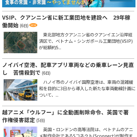
VSIP、クアンニン省に新工業団地を建設へ 29年稼
働開始
(6日)
東北部地方クアンニン省のクアンイエン沿岸経
済区で、ベトナム・シンガポール工業団地(VSIP)
が総額約5...
ノイバイ空港、配車アプリ車両などの乗車レーン見直
し 苦情殺到で
(6日)
ハノイ市のノイバイ国際空港は、車両の混雑緩
和を目的に3日から導入した新たな車両動線計画に
ついて、...
越アニメ「ウルフー」に全動画削除命令、英国で著
作権侵害認定
(5日)
英国・ロンドンの高等法院は、ベトナムのアニ
メ制作会社であるSコネクト(Sconnect)が制作す