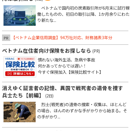
ベトナムで国内初の炭素取引所が6月末に試行稼
働したものの、初日の取引以降、1か月余りにわた
り新たな...
【ベトナム企業信用調査】94万社対応、財務諸表3年分
PR
ベトナム在住者向け保険をお探しなら
(PR)
慣れない海外生活、急病や事故
何かあってからでは遅い！
今すぐ保険加入【保険比較サイト】
消えゆく証言者の記憶、異国で戦死者の遺骨を捜す
兵士たち【前編】
(2日)
烈士(戦死者)の遺骨の捜索・収集は、ほとんど
の場合、ほんのわずかな手がかりから始まる。そ
の手がかり...