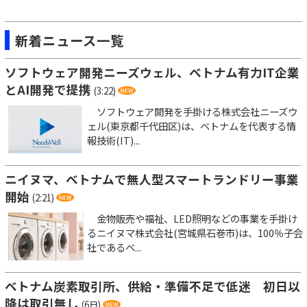
新着ニュース一覧
ソフトウェア開発ニーズウェル、ベトナム有力IT企業
とAI開発で提携
(3:22)
ソフトウェア開発を手掛ける株式会社ニーズウ
ェル(東京都千代田区)は、ベトナムを代表する情
報技術(IT)...
ニイヌマ、ベトナムで無人型スマートランドリー事業
開始
(2:21)
金物販売や福祉、LED照明などの事業を手掛け
るニイヌマ株式会社(宮城県石巻市)は、100％子会
社であるベ...
ベトナム炭素取引所、供給・準備不足で低迷 初日以
降は取引無し
(6日)