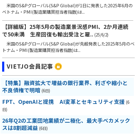
米国のS&Pグローバル(S&P Global)が1日に発表した2025年6月の
ベトナム・PMI(製造業購買担当者指数)は...
【詳細版】25年5月の製造業景況感PMI、2か月連続
で50未満 生産回復も輸出受注と雇..
(25/6/2)
米国のS&Pグローバル(S&P Global)が先般発表した2025年5月のベ
トナム・PMI(製造業購買担当者指数)は...
VIETJO会員記事
【特集】融資拡大で増益の銀行業界、利ざや縮小と
不良債権で明暗
(6日)
FPT、OpenAIと提携 AI変革とセキュリティ支援
(6
日)
26年Q2の工業団地業績が二極化、最大手ベカメック
スは8割超減益
(6日)