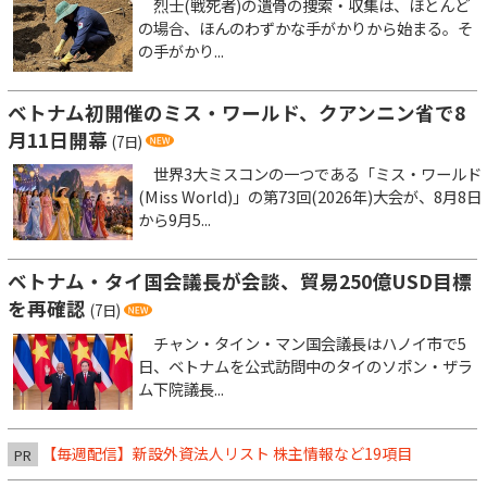
烈士(戦死者)の遺骨の捜索・収集は、ほとんど
の場合、ほんのわずかな手がかりから始まる。そ
の手がかり...
ベトナム初開催のミス・ワールド、クアンニン省で8
月11日開幕
(7日)
世界3大ミスコンの一つである「ミス・ワールド
(Miss World)」の第73回(2026年)大会が、8月8日
から9月5...
ベトナム・タイ国会議長が会談、貿易250億USD目標
を再確認
(7日)
チャン・タイン・マン国会議長はハノイ市で5
日、ベトナムを公式訪問中のタイのソポン・ザラ
ム下院議長...
【毎週配信】新設外資法人リスト 株主情報など19項目
PR