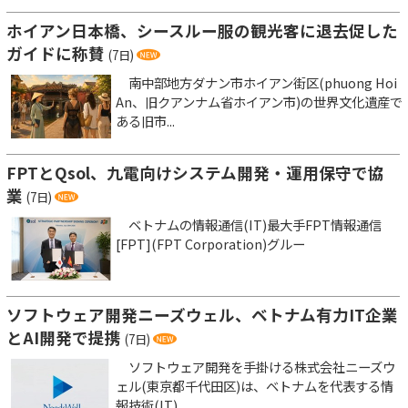
ホイアン日本橋、シースルー服の観光客に退去促した
ガイドに称賛
(7日)
南中部地方ダナン市ホイアン街区(phuong Hoi
An、旧クアンナム省ホイアン市)の世界文化遺産で
ある旧市...
FPTとQsol、九電向けシステム開発・運用保守で協
業
(7日)
ベトナムの情報通信(IT)最大手FPT情報通信
[FPT](FPT Corporation)グルー
ソフトウェア開発ニーズウェル、ベトナム有力IT企業
とAI開発で提携
(7日)
ソフトウェア開発を手掛ける株式会社ニーズウ
ェル(東京都千代田区)は、ベトナムを代表する情
報技術(IT)...