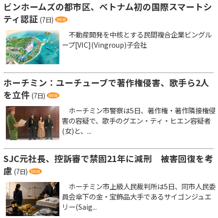
ビンホームズの都市区、ベトナム初の国際スマートシ
ティ認証
(7日)
不動産開発を中核とする民間複合企業ビングル
ープ[VIC](Vingroup)子会社
ホーチミン：ユーチューブで著作権侵害、歌手ら2人
を立件
(7日)
ホーチミン市警察は5日、著作権・著作隣接権侵
害の容疑で、歌手のグエン・ティ・ヒエン容疑者
(女)と、...
SJC元社長、控訴審で禁固21年に減刑 被害回復を考
慮
(7日)
ホーチミン市上級人民裁判所は5日、同市人民委
員会傘下の金・宝飾品大手であるサイゴンジュエ
リー(Saig...