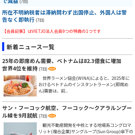
で減益
(7日)
所在不明納税者は滞納問わず出国停止、外国人は警
告なく即執行
(7日)
【会員記事】はVIETJO法人会員9つの特典の1つです
新着ニュース一覧
25年の即席めん需要、ベトナムは82.3億食に増加
世界4位を維持
(7日)
世界ラーメン協会(WINA)によると、2025年に
おけるベトナムのインスタントラーメン(即席め
ん)需要は、前...
サン・フーコック航空、フーコック～クアラルンプー
ル線を9月就航
(7日)
観光不動産開発を中核とする地場系コングロマ
リット(複合企業)サングループ(Sun Group)傘下の