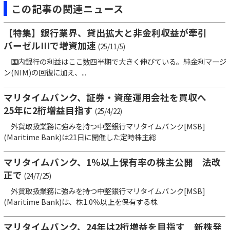
この記事の関連ニュース
【特集】銀行業界、貸出拡大と非金利収益が牽引
バーゼルIIIで増資加速
(25/11/5)
国内銀行の利益はここ数四半期で大きく伸びている。純金利マージ
ン(NIM)の回復に加え、...
マリタイムバンク、証券・資産運用会社を買収へ
25年に2桁増益目指す
(25/4/22)
外貨取扱業務に強みを持つ中堅銀行マリタイムバンク[MSB]
(Maritime Bank)は21日に開催した定時株主総
マリタイムバンク、1％以上保有率の株主公開 法改
正で
(24/7/25)
外貨取扱業務に強みを持つ中堅銀行マリタイムバンク[MSB]
(Maritime Bank)は、株1.0％以上を保有する株
マリタイムバンク、24年は2桁増益を目指す 新株発