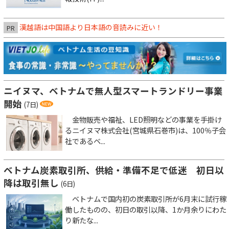
漢越語は中国語より日本語の音読みに近い！
PR
ニイヌマ、ベトナムで無人型スマートランドリー事業
開始
(7日)
金物販売や福祉、LED照明などの事業を手掛け
るニイヌマ株式会社(宮城県石巻市)は、100％子会
社であるベ...
ベトナム炭素取引所、供給・準備不足で低迷 初日以
降は取引無し
(6日)
ベトナムで国内初の炭素取引所が6月末に試行稼
働したものの、初日の取引以降、1か月余りにわた
り新たな...