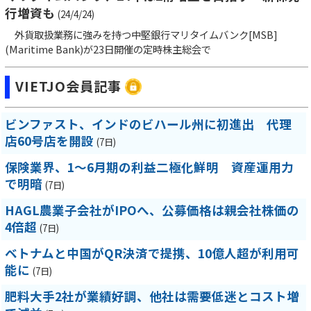
行増資も
(24/4/24)
外貨取扱業務に強みを持つ中堅銀行マリタイムバンク[MSB]
(Maritime Bank)が23日開催の定時株主総会で
VIETJO会員記事
ビンファスト、インドのビハール州に初進出 代理
店60号店を開設
(7日)
保険業界、1～6月期の利益二極化鮮明 資産運用力
で明暗
(7日)
HAGL農業子会社がIPOへ、公募価格は親会社株価の
4倍超
(7日)
ベトナムと中国がQR決済で提携、10億人超が利用可
能に
(7日)
肥料大手2社が業績好調、他社は需要低迷とコスト増