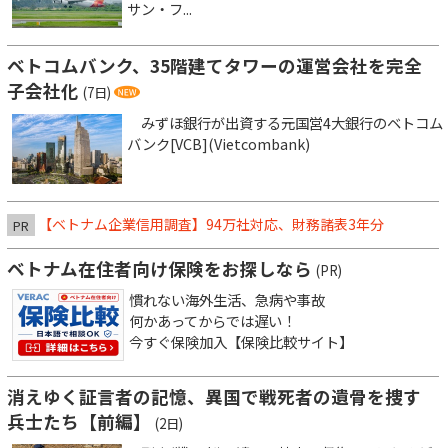
サン・フ...
ベトコムバンク、35階建てタワーの運営会社を完全
子会社化
(7日)
みずほ銀行が出資する元国営4大銀行のベトコム
バンク[VCB](Vietcombank)
【ベトナム企業信用調査】94万社対応、財務諸表3年分
PR
ベトナム在住者向け保険をお探しなら
(PR)
慣れない海外生活、急病や事故
何かあってからでは遅い！
今すぐ保険加入【保険比較サイト】
消えゆく証言者の記憶、異国で戦死者の遺骨を捜す
兵士たち【前編】
(2日)