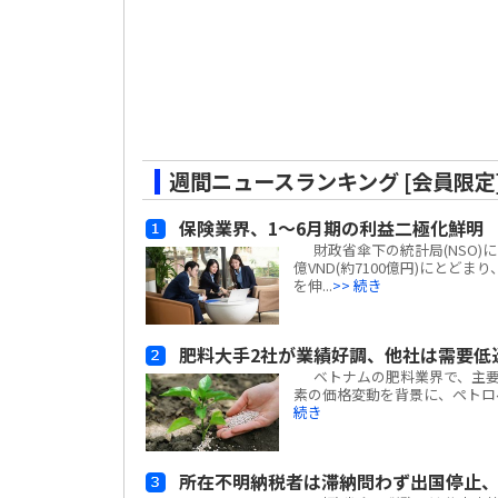
週間ニュースランキング [会員限定
保険業界、1～6月期の利益二極化鮮明
財政省傘下の統計局(NSO)によ
億VND(約7100億円)にと
を伸...
>> 続き
肥料大手2社が業績好調、他社は需要低
ベトナムの肥料業界で、主要企
素の価格変動を背景に、ペトロベトナム・カ
続き
所在不明納税者は滞納問わず出国停止