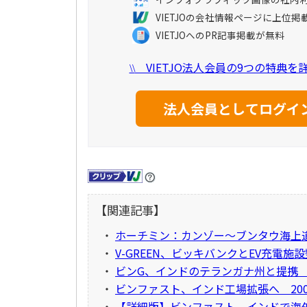
VIETJOの会社情報ページに上位掲
VIETJOへのPR記事掲載が無料
VIETJO法人会員の9つの特典
\\
【関連記事】
・
ホーチミン：カンゾー～ブンタウ海上
・
V-GREEN、ビッキバンクとEV充電施
・
ビンG、インドのテランガナ州と提携
・
ビンファスト、インド工場拡張へ 200
・
【詳細版】ビンファスト、インドで海外