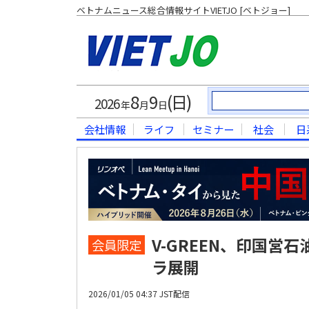
ベトナムニュース総合情報サイトVIETJO [ベトジョー]
8
9
(日)
2026
年
月
日
会社情報
ライフ
セミナー
社会
日
V-GREEN、印国営
会員限定
ラ展開
2026/01/05 04:37 JST配信