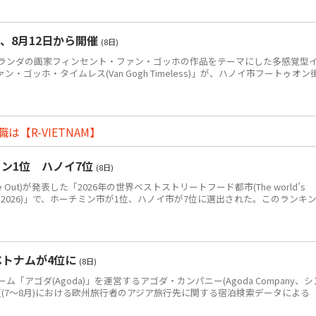
、8月12日から開催
(8日)
ンダの画家フィンセント・ファン・ゴッホの作品をテーマにした多感覚型
ゴッホ・タイムレス(Van Gogh Timeless)」が、ハノイ市フートゥオン
【R-VIETNAM】
ン1位 ハノイ7位
(8日)
Out)が発表した「2026年の世界ベストストリートフード都市(The world’s
eet food in 2026)」で、ホーチミン市が1位、ハノイ市が7位に選出された。このランキ
ベトナムが4位に
(8日)
アゴダ(Agoda)」を運営するアゴダ・カンパニー(Agoda Company、シ
年夏(7～8月)における欧州旅行者のアジア旅行先に関する宿泊検索データによる