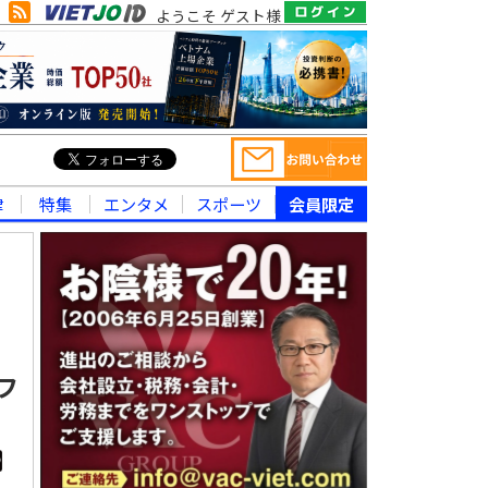
ようこそ ゲスト様
律
特集
エンタメ
スポーツ
会員限定
フ