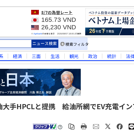
8/7
の為替レート
165.73 VND
26,230 VND
※
の仲値を表示
JST更新
Agribank
2026/08/07 18:00
検索フィルタ
系
経済
三面
生活
観光
政治
統計
法
石油大手HPCLと提携 給油所網でEV充電イン