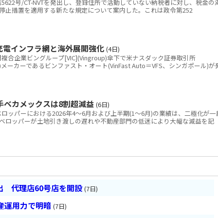
622号/CT-NVTを発出し、登録住所で活動していない納税者に対し、税金の
停止措置を適用する新たな規定について案内した。これは政令第252
 充電インフラ網と海外展開強化
(4日)
業ビングループ[VIC](Vingroup)傘下で米ナスダック証券取引所
V)メーカーであるビンファスト・オート(VinFast Auto＝VFS、シンガポール)が
手ベカメックスは8割超減益
(6日)
ッパーにおける2026年4～6月および上半期(1～6月)の業績は、二極化が一
ベロッパーが土地引き渡しの遅れや不動産部門の低迷により大幅な減益を記
 代理店60号店を開設
(7日)
産運用力で明暗
(7日)