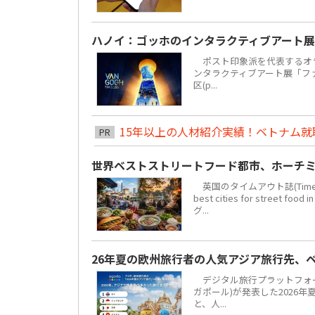
ハノイ：ゴッホのインタラクティブアート展
ポスト印象派を代表するオラ
ンタラクティブアート展「ファン・
区(p...
15年以上の人材紹介実績！ベトナム就職は
PR
世界ベストストリートフード都市、ホーチミ
英国のタイムアウト誌(Time 
best cities for str
グ...
26年夏の欧州旅行者の人気アジア旅行先、
デジタル旅行プラットフォーム「
ガポール)が発表した2026
と、人...