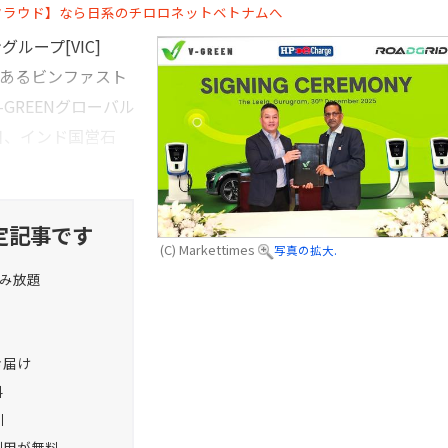
クラウド】なら日系のチロロネットベトナムへ
ープ[VIC]
ーであるビンファスト
V-GREENグローバル
0日、インド国営石
定記事です
(C) Markettimes
写真の拡大.
読み放題
お届け
料
引
利用が無料