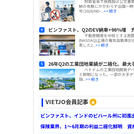
財政省傘下税務局は公文書第5
納の有無にかかわらず出国一時
号/2026/ND-...
>> 続き
ビンファスト、Q2のEV納車+96％増
不動産開発を中核とする民間複合企
(NASDAQ)上場の電気自動車(E
表した2...
>> 続き
26年Q2の工業団地業績が二極化、最大
ベトナムの工業団地開発デベロ
と鮮明になった。一部の大手デ
録...
>> 続き
VIETJO会員記事
ビンファスト、インドのビハール州に初進出
保険業界、1～6月期の利益二極化鮮明 資