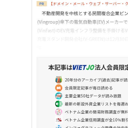
【ドメイン・メール・ウェブ・サーバー・
PR
不動産開発を中核とする民間複合企業ビングル
(Vingroup)傘下の電気自動車(EV)メーカ
(VinFast)のEV充電インフラ整備を手掛ける
充電スタンド開発会社(V-GREEN)は12月3
油...
本記事は
法人会員限
20年分のアーカイブ(過去)記事が
会員限定記事が毎日読める
主要企業50社データが読み放題
最新の新設外資企業リストを毎週
ベトナム企業の簡易財務調査が無
ベトナム企業信用調査が全10％割
インフォグラフィック画像の社内