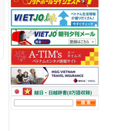
越日・日越辞書(8万語収録)