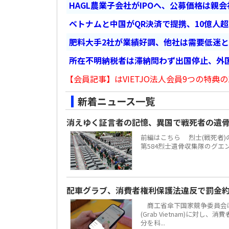
HAGL農業子会社がIPOへ、公募価格は親
ベトナムと中国がQR決済で提携、10億人
肥料大手2社が業績好調、他社は需要低迷
所在不明納税者は滞納問わず出国停止、外
【会員記事】はVIETJO法人会員9つの特典の
新着ニュース一覧
消えゆく証言者の記憶、異国で戦死者の遺
前編はこちら 烈士(戦死者
第584烈士遺骨収集隊のグエ
配車グラブ、消費者権利保護法違反で罰金約
商工省傘下国家競争委員会は
(Grab Vietnam)に対し
分を科...