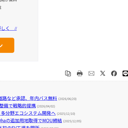
載
を詳しく
//
道路など承認、年内バス無料
(2026/06/20)
設整備で戦略的提携
(2026/04/02)
 多分野エコシステム開発へ
(2025/12/10)
haの追加用地取得でMOU締結
(2025/12/05)
初のEV工場を開所