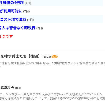
会社株価の4倍超
(7日)
超が利用可能に
(7日)
とコスト増で減益
(7日)
国人は警告なく即執行
(7日)
1つです
骨を捜す兵士たち【後編】
(10:25)
)の遺骨を捜す任務に就いて3年になる、北中部地方クアンチ省軍事司令部所属
ン
820万円
(8日)
、シンガポール系配車アプリ大手グラブ(Grab)の現地法人グラブベトナム
、消費者権利保護法などに違反したとして、罰金13億6000万VND(約820万円)の行政