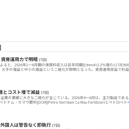
]
 資産運用力で明暗
(7日)
ると、2026年1～6月期の保険料収入は前年同期比#end+2.2％増の117兆900
どまり、大手の増益と中小の減益という二極化が鮮明となった。資産運用収益で利益
迷とコスト増で減益
(7日)
業の業績に大きな二極化が生じている。2026年4～6月は、主力製品である
マウ肥料[DCM](Petro Viet Nam Ca Mau Fertilizer)とペトロベト
、外国人は警告なく即執行
(7日)