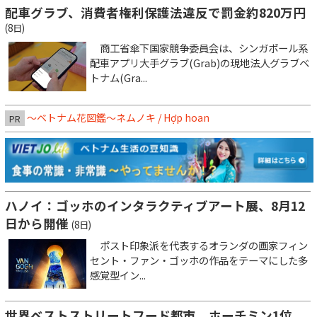
配車グラブ、消費者権利保護法違反で罰金約820万円
(8日)
商工省傘下国家競争委員会は、シンガポール系
配車アプリ大手グラブ(Grab)の現地法人グラブベ
トナム(Gra...
～ベトナム花図鑑～ネムノキ / Hợp hoan
PR
ハノイ：ゴッホのインタラクティブアート展、8月12
日から開催
(8日)
ポスト印象派を代表するオランダの画家フィン
セント・ファン・ゴッホの作品をテーマにした多
感覚型イン...
世界ベストストリートフード都市、ホーチミン1位