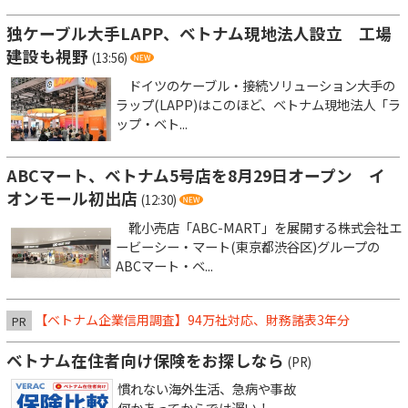
独ケーブル大手LAPP、ベトナム現地法人設立 工場
建設も視野
(13:56)
ドイツのケーブル・接続ソリューション大手の
ラップ(LAPP)はこのほど、ベトナム現地法人「ラ
ップ・ベト...
ABCマート、ベトナム5号店を8月29日オープン イ
オンモール初出店
(12:30)
靴小売店「ABC-MART」を展開する株式会社エ
ービーシー・マート(東京都渋谷区)グループの
ABCマート・ベ...
【ベトナム企業信用調査】94万社対応、財務諸表3年分
PR
ベトナム在住者向け保険をお探しなら
(PR)
慣れない海外生活、急病や事故
何かあってからでは遅い！