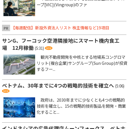
ープ[VIC](Vingroup)のファ
【毎週配信】新設外資法人リスト 株主情報など19項目
PR
サンG、フーコック空港隣接地にスマート機内食工
場 12月稼働
(5:31)
観光不動産開発を中核とする地場系コングロマ
リット(複合企業)サングループ(Sun Group)が投資
するフー...
ベトナム、30年までに4つの戦略的技術を確立へ
(5:06)
政府は、2030年までに少なくとも4つの戦略的
技術を確立し、15の戦略的技術製品を開発・商業
化すること...
インドネシアの広告代理店ムーンフォークス、ベトナ