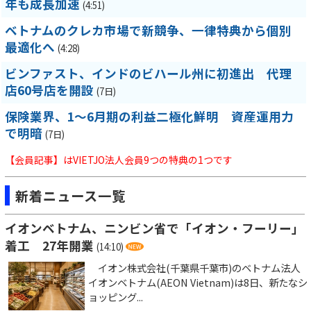
年も成長加速
(4:51)
ベトナムのクレカ市場で新競争、一律特典から個別
最適化へ
(4:28)
ビンファスト、インドのビハール州に初進出 代理
店60号店を開設
(7日)
保険業界、1～6月期の利益二極化鮮明 資産運用力
で明暗
(7日)
【会員記事】はVIETJO法人会員9つの特典の1つです
新着ニュース一覧
イオンベトナム、ニンビン省で「イオン・フーリー」
着工 27年開業
(14:10)
イオン株式会社(千葉県千葉市)のベトナム法人
イオンベトナム(AEON Vietnam)は8日、新たなシ
ョッピング...