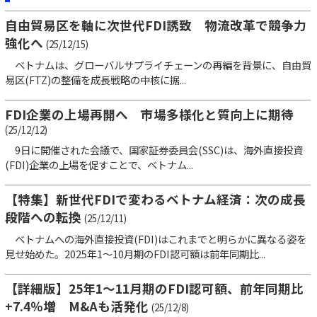
自由貿易区を軸に次世代FDI誘致 物流改革で競争力
強化へ
(25/12/15)
ベトナムは、グローバルサプライチェーンの再編を背景に、自由貿
易区(FTZ)の整備を成長戦略の中核に据...
FDI企業の上場再開へ 市場多様化と質向上に期待
(25/12/12)
9日に開催された会議で、国家証券委員会(SSC)は、海外直接投資
(FDI)企業の上場を促すことで、ベトナム...
【特集】新世代FDIで変わるベトナム経済：次の成長
段階への転換
(25/12/11)
ベトナムへの海外直接投資(FDI)はこれまでと明らかに異なる姿を
見せ始めた。2025年1～10月期のFDI認可額は前年同期比...
【詳細版】25年1～11月期のFDI認可額、前年同期比
+7.4％増 M&Aも活発化
(25/12/8)