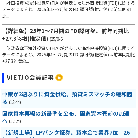
計画投資省海外投資局(FIA)が発表した海外直接投資(FDI)に関する
データによると、2025年1～8月期のFDI認可額(推定値)は前年同期
比...
【詳細版】25年1～7月期のFDI認可額、前年同期比
+27.3％増(推定値)
(25/8/6)
財政省傘下海外投資局(FIA)が発表した海外直接投資(FDI)に関する
データによると、2025年1～7月期のFDI認可額(推定値)は前年同期比
+27.3％増の...
VIETJO会員記事
中銀が3週ぶりに資金供給、預貸ミスマッチの緩和図
る
(13:44)
国家資本再編の新基準を公布、国家資本売却の加速
へ
(12:24)
【新規上場】LPバンク証券、資本金で業界7位 26