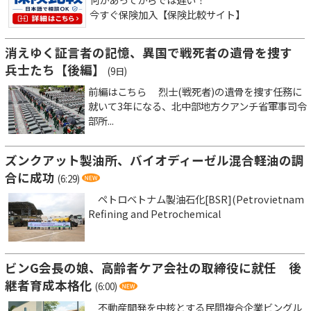
今すぐ保険加入【保険比較サイト】
消えゆく証言者の記憶、異国で戦死者の遺骨を捜す
兵士たち【後編】
(9日)
前編はこちら 烈士(戦死者)の遺骨を捜す任務に
就いて3年になる、北中部地方クアンチ省軍事司令
部所...
ズンクアット製油所、バイオディーゼル混合軽油の調
合に成功
(6:29)
ペトロベトナム製油石化[BSR](Petrovietnam
Refining and Petrochemical
ビンG会長の娘、高齢者ケア会社の取締役に就任 後
継者育成本格化
(6:00)
不動産開発を中核とする民間複合企業ビングル