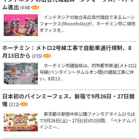
ム進出
(4:44)
インドネシアの独立系広告代理店であるムーン
フォークス(Moonfolks)が、ホーチミン市に現地
オフィスを...
ホーチミン：メトロ2号線工事で自動車通行規制、8
月13日から
(3:55)
ホーチミン市建設局は、同市都市鉄道(メトロ)2
号線(ベンタイン～タムルオン間)の建設工事に伴
い、8月13...
日本初のバインミーフェス、新宿で9月26日・27日開
催
(2:12)
東京都の新宿中央公園ファンモアタイムひろば
で9月26日(土)・27日(日)の2日間、「ベトナム バ
インミー...