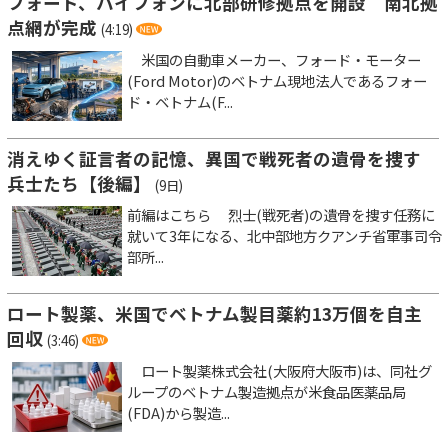
フォード、ハイフォンに北部研修拠点を開設 南北拠
点網が完成
(4:19)
米国の自動車メーカー、フォード・モーター
(Ford Motor)のベトナム現地法人であるフォー
ド・ベトナム(F...
消えゆく証言者の記憶、異国で戦死者の遺骨を捜す
兵士たち【後編】
(9日)
前編はこちら 烈士(戦死者)の遺骨を捜す任務に
就いて3年になる、北中部地方クアンチ省軍事司令
部所...
ロート製薬、米国でベトナム製目薬約13万個を自主
回収
(3:46)
ロート製薬株式会社(大阪府大阪市)は、同社グ
ループのベトナム製造拠点が米食品医薬品局
(FDA)から製造...