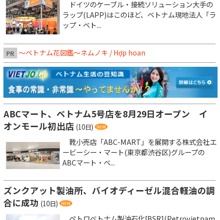
ドイツのケーブル・接続ソリューション大手の
ラップ(LAPP)はこのほど、ベトナム現地法人「ラ
ップ・ベト...
～ベトナム花図鑑～ネムノキ / Hợp hoan
PR
ABCマート、ベトナム5号店を8月29日オープン イ
オンモール初出店
(10日)
靴小売店「ABC-MART」を展開する株式会社エ
ービーシー・マート(東京都渋谷区)グループの
ABCマート・ベ...
ズンクアット製油所、バイオディーゼル混合軽油の調
合に成功
(10日)
ペトロベトナム製油石化[BSR](Petrovietnam