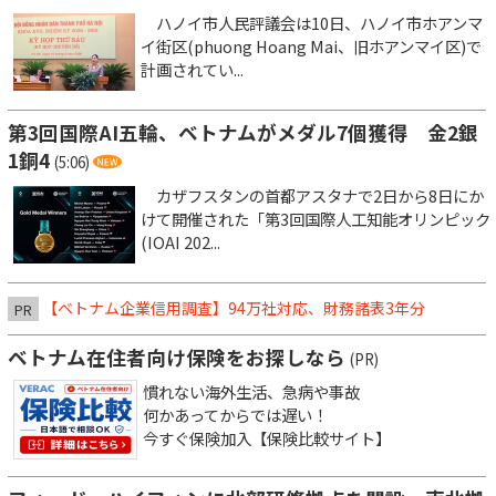
ハノイ市人民評議会は10日、ハノイ市ホアンマ
イ街区(phuong Hoang Mai、旧ホアンマイ区)で
計画されてい...
第3回国際AI五輪、ベトナムがメダル7個獲得 金2銀
1銅4
(5:06)
カザフスタンの首都アスタナで2日から8日にか
けて開催された「第3回国際人工知能オリンピック
(IOAI 202...
【ベトナム企業信用調査】94万社対応、財務諸表3年分
PR
ベトナム在住者向け保険をお探しなら
(PR)
慣れない海外生活、急病や事故
何かあってからでは遅い！
今すぐ保険加入【保険比較サイト】