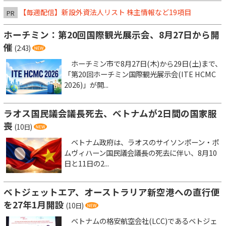
【毎週配信】新設外資法人リスト 株主情報など19項目
PR
ホーチミン：第20回国際観光展示会、8月27日から開
催
(2:43)
ホーチミン市で8月27日(木)から29日(土)まで、
「第20回ホーチミン国際観光展示会(ITE HCMC
2026)」が開...
ラオス国民議会議長死去、ベトナムが2日間の国家服
喪
(10日)
ベトナム政府は、ラオスのサイソンポーン・ポ
ムヴィハーン国民議会議長の死去に伴い、8月10
日と11日の2...
ベトジェットエア、オーストラリア新空港への直行便
を27年1月開設
(10日)
ベトナムの格安航空会社(LCC)であるベトジェ