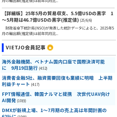
月の輸出額(推定値)は前年同月比...
【詳細版】25年5月の貿易収支、5.5億USDの黒字 1
～5月期は46.7億USDの黒字(推定値)
(25/6/6)
財政省傘下統計局(NSO)が発表した統計データによると、2025年5
月の輸出額(推定値)は前年同月比...
VIETJO会員記事
海外金融機関、ベトナム国内口座で国際決済可能
に 9月19日施行
(4:52)
消費者金融5社、融資需要回復も業績に明暗 上半期
利益チャート
(4:17)
FPT情報通信、韓国ナルマと提携 次世代UAV向け
AI開発
(10日)
DMXが新規上場、1～7月期の売上高は年間計画の
62％に
(10日)