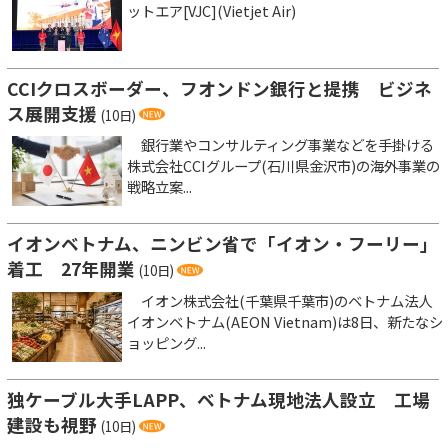
ットエア[VJC](Vietjet Air)
CCIクロスボーダー、フオンドン銀行と提携 ビジネ
ス展開支援
(10日)
銀行業やコンサルティング事業などを手掛ける
株式会社CCIグループ(石川県金沢市)の海外事業の
戦略立案...
イオンベトナム、ニンビン省で「イオン・フーリー」
着工 27年開業
(10日)
イオン株式会社(千葉県千葉市)のベトナム法人
イオンベトナム(AEON Vietnam)は8日、新たなシ
ョッピング...
独ケーブル大手LAPP、ベトナム現地法人設立 工場
建設も視野
(10日)