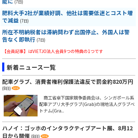
能に
(7日)
肥料大手2社が業績好調、他社は需要低迷とコスト増
で減益
(7日)
所在不明納税者は滞納問わず出国停止、外国人は警
告なく即執行
(7日)
【会員記事】はVIETJO法人会員9つの特典の1つです
新着ニュース一覧
配車グラブ、消費者権利保護法違反で罰金約820万円
(8日)
商工省傘下国家競争委員会は、シンガポール系
配車アプリ大手グラブ(Grab)の現地法人グラブベ
トナム(Gra...
ハノイ：ゴッホのインタラクティブアート展、8月12
日から開催
(8日)