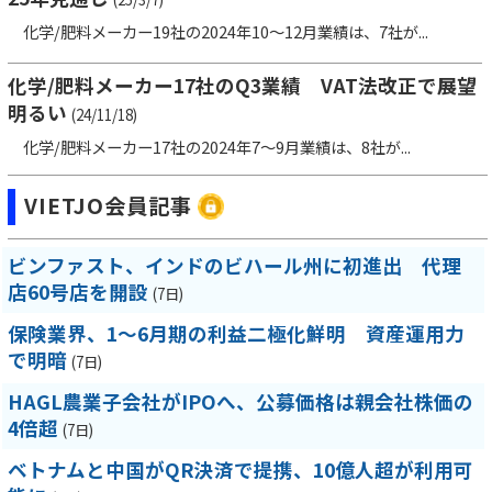
化学/肥料メーカー19社の2024年10～12月業績は、7社が...
化学/肥料メーカー17社のQ3業績 VAT法改正で展望
明るい
(24/11/18)
化学/肥料メーカー17社の2024年7～9月業績は、8社が...
VIETJO会員記事
ビンファスト、インドのビハール州に初進出 代理
店60号店を開設
(7日)
保険業界、1～6月期の利益二極化鮮明 資産運用力
で明暗
(7日)
HAGL農業子会社がIPOへ、公募価格は親会社株価の
4倍超
(7日)
ベトナムと中国がQR決済で提携、10億人超が利用可