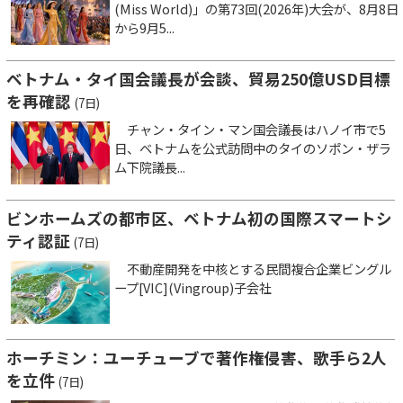
(Miss World)」の第73回(2026年)大会が、8月8日
から9月5...
ベトナム・タイ国会議長が会談、貿易250億USD目標
を再確認
(7日)
チャン・タイン・マン国会議長はハノイ市で5
日、ベトナムを公式訪問中のタイのソポン・ザラ
ム下院議長...
ビンホームズの都市区、ベトナム初の国際スマートシ
ティ認証
(7日)
不動産開発を中核とする民間複合企業ビングル
ープ[VIC](Vingroup)子会社
ホーチミン：ユーチューブで著作権侵害、歌手ら2人
を立件
(7日)