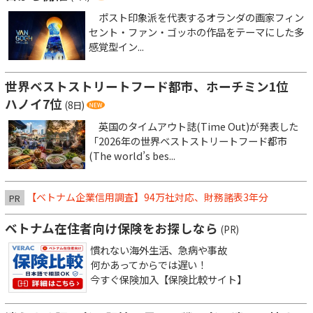
ポスト印象派を代表するオランダの画家フィン
セント・ファン・ゴッホの作品をテーマにした多
感覚型イン...
世界ベストストリートフード都市、ホーチミン1位
ハノイ7位
(8日)
英国のタイムアウト誌(Time Out)が発表した
「2026年の世界ベストストリートフード都市
(The world’s bes...
【ベトナム企業信用調査】94万社対応、財務諸表3年分
PR
ベトナム在住者向け保険をお探しなら
(PR)
慣れない海外生活、急病や事故
何かあってからでは遅い！
今すぐ保険加入【保険比較サイト】