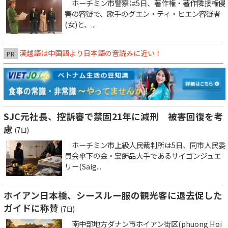
ホーチミン市警察は5日、著作権・著作隣接権侵
害の容疑で、歌手のグエン・ティ・ヒエン容疑者
(女)と、...
漢越語は中国語より日本語の音読みに近い！
PR
SJC元社長、控訴審で禁固21年に減刑 被害回復を考
慮
(7日)
ホーチミン市上級人民裁判所は5日、同市人民委
員会傘下の金・宝飾品大手であるサイゴンジュエ
リー(Saig...
ホイアン日本橋、シースルー服の観光客に退去促した
ガイドに称賛
(7日)
南中部地方ダナン市ホイアン街区(phuong Hoi