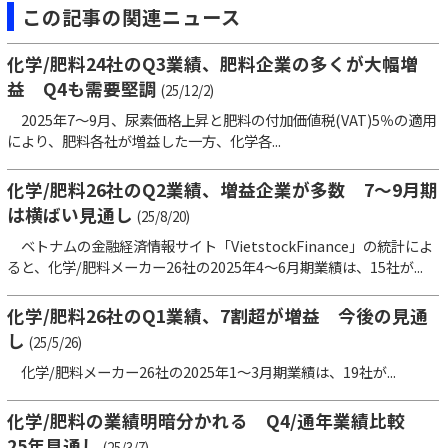
この記事の関連ニュース
化学/肥料24社のQ3業績、肥料企業の多くが大幅増
益 Q4も需要堅調
(25/12/2)
2025年7～9月、尿素価格上昇と肥料の付加価値税(VAT)5％の適用
により、肥料各社が増益した一方、化学各...
化学/肥料26社のQ2業績、増益企業が多数 7～9月期
は横ばい見通し
(25/8/20)
ベトナムの金融経済情報サイト「VietstockFinance」の統計によ
ると、化学/肥料メーカー26社の2025年4～6月期業績は、15社が...
化学/肥料26社のQ1業績、7割超が増益 今後の見通
し
(25/5/26)
化学/肥料メーカー26社の2025年1～3月期業績は、19社が...
化学/肥料の業績明暗分かれる Q4/通年業績比較
25年見通し
(25/3/7)