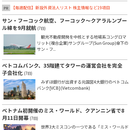
【毎週配信】新設外資法人リスト 株主情報など19項目
PR
サン・フーコック航空、フーコック～クアラルンプー
ル線を9月就航
(7日)
観光不動産開発を中核とする地場系コングロマ
リット(複合企業)サングループ(Sun Group)傘下の
サン・フ...
ベトコムバンク、35階建てタワーの運営会社を完全
子会社化
(7日)
みずほ銀行が出資する元国営4大銀行のベトコム
バンク[VCB](Vietcombank)
ベトナム初開催のミス・ワールド、クアンニン省で8
月11日開幕
(7日)
世界3大ミスコンの一つである「ミス・ワールド