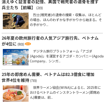
消えゆく証言者の記憶、異国で戦死者の遺骨を捜す
兵士たち【前編】
(2日)
烈士(戦死者)の遺骨の捜索・収集は、ほとんど
の場合、ほんのわずかな手がかりから始まる。そ
の手がかり...
26年夏の欧州旅行者の人気アジア旅行先、ベトナム
が4位に
(8日)
デジタル旅行プラットフォーム「アゴダ
(Agoda)」を運営するアゴダ・カンパニー(Agoda
Company、シンガ...
25年の即席めん需要、ベトナムは82.3億食に増加
世界4位を維持
(7日)
世界ラーメン協会(WINA)によると、2025年に
おけるベトナムのインスタントラーメン(即席め
ん)需要は、前...