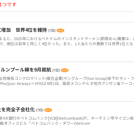
1つです
食に増加 世界4位を維持
(7日)
によると、2025年におけるベトナムのインスタントラーメン(即席めん)需要は、
0万食で、順位は前年と同じく4位だった。また、1人当たりの食数では世界1位とな
ラルンプール線を9月就航
(7日)
系コングロマリット(複合企業)サングループ(Sun Group)傘下のサン・
PhuQuoc Airways＝SPA)は9月1日、南部メコンデルタ地方アンザン省フーコ
社を完全子会社化
(7日)
銀行のベトコムバンク[VCB](Vietcombank)が、ホーチミン市サイゴン
+級オフィスビル「ベトコムバンク・タワー(Vietcom