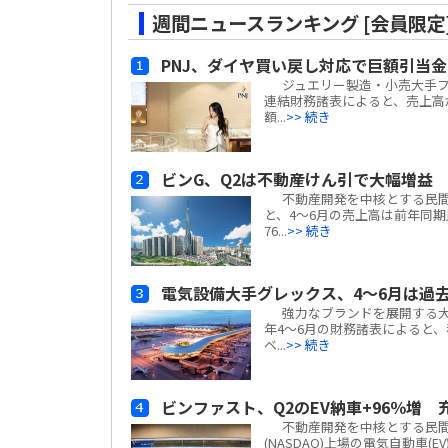
週間ニュースランキング [会員限定
PNJ、ダイヤ買い戻し対応で巨額引当
ジュエリー製造・小売大手フーニュア
連結財務諸表によると、売上高
額...
>> 続き
ビンG、Q2は不動産けん引で大幅増益
不動産開発を中核とする民間複合企
と、4～6月の売上高は前年同期比#e
76...
>> 続き
電気設備大手グレックス、4～6月は過
強力なブランドを展開する大手電気
年4～6月の財務諸表によると、税
ベ...
>> 続き
ビンファスト、Q2のEV納車+96％増
不動産開発を中核とする民間複合企
(NASDAQ)上場の電気自動車(E