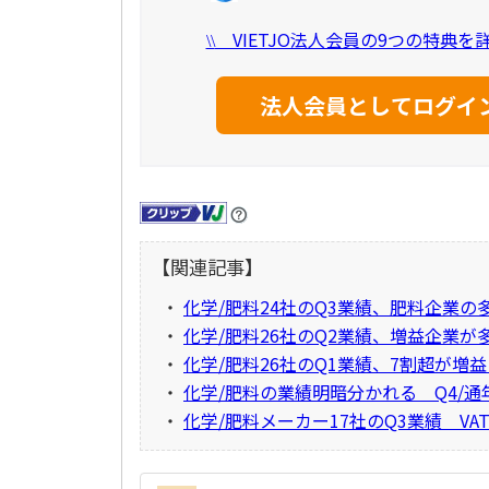
VIETJO法人会員の9つの特典
\\
【関連記事】
・
化学/肥料24社のQ3業績、肥料企業の
・
化学/肥料26社のQ2業績、増益企業が
・
化学/肥料26社のQ1業績、7割超が増
・
化学/肥料の業績明暗分かれる Q4/通
・
化学/肥料メーカー17社のQ3業績 V