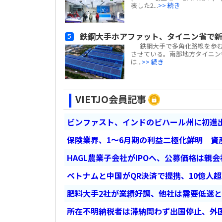
表した2...
>> 続き
鉄鋼大手ホアファット、タイニン省で
鉄鋼大手で多角化路線を歩むホアフ
させている。南部地方タイニン省
は...
>> 続き
VIETJO会員記事
ビンファスト、インドのビハール州に初進出
保険業界、1～6月期の利益二極化鮮明 資
HAGL農業子会社がIPOへ、公募価格は親
ベトナムと中国がQR決済で提携、10億人
肥料大手2社が業績好調、他社は需要低迷
所在不明納税者は滞納問わず出国停止、外