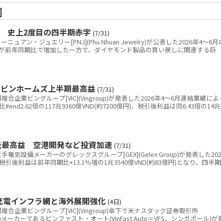
]
金 史上2度目の四半期赤字
(7/31)
ン・ジュエリー[PNJ](Phu Nhuan Jewelry)が公表した2026年4～6月
が前年同期比で増加した一方で、ダイヤモンド製品の買い戻しに関連する巨
 ビンホームズ上半期最高益
(7/31)
業ビングループ[VIC](Vingroup)が発表した2026年4～6月連結業績によ
nd2.62倍の117兆9360億VND(約7200億円)、税引後利益は同6.43倍の14兆
去最高益 空港開発など投資加速
(7/31)
設備メーカーのグレックスグループ[GEX](Gelex Group)が発表した202
引後利益は前年同期比+13.1％増の1兆3540億VND(約83億円)となり、四半期
 充電インフラ網と海外展開強化
(4日)
業ビングループ[VIC](Vingroup)傘下で米ナスダック証券取引所
V)メーカーであるビンファスト・オート(VinFast Auto＝VFS、シンガポール)が