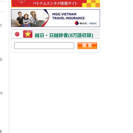
の
越日・日越辞書(8万語収録)
る
6
発