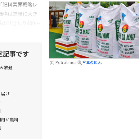
した「肥料業界戦略レ
素価格は需給に大き
の1t当たり400～
定記事です
(C) Petrotimes
写真の拡大.
読み放題
お届け
料
引
利用が無料
載