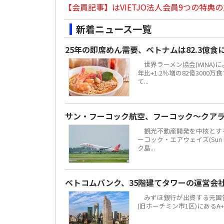
【会員記事】はVIETJO法人会員9つの特典の
新着ニュース一覧
25年の即席めん需要、ベトナムは82.3億
世界ラーメン協会(WINA)
年比+1.2％増の82億300
て...
サン・フーコック航空、フーコック～クア
観光不動産開発を中核とする地場
ーコック・エアウェイズ(Sun 
ク島...
ベトコムバンク、35階建てタワーの運営会
みずほ銀行が出資する元国営4大
(旧ホーチミン市1区)にあるA