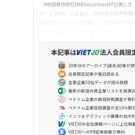
MB証券[MBS](MBSecurities)が公表
ポート2026」によると、2026年の世界尿
な変動がないことを前提に、2025年と同水準
450USD(約6.3～7.1万円)前後で推...
本記事は
法人会員限
20年分のアーカイブ(過去)記事が
会員限定記事が毎日読める
主要企業50社データが読み放題
最新の新設外資企業リストを毎週
ベトナム企業の簡易財務調査が無
ベトナム企業信用調査が全10％割
インフォグラフィック画像の社内
VIETJOの会社情報ページに上位掲
VIETJOへのPR記事掲載が無料