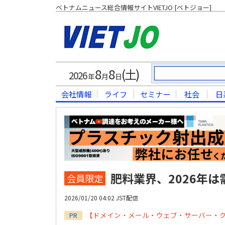
ベトナムニュース総合情報サイトVIETJO [ベトジョー]
8
8
(土)
2026
年
月
日
会社情報
ライフ
セミナー
社会
日
肥料業界、2026年
会員限定
2026/01/20 04:02 JST配信
【ドメイン・メール・ウェブ・サーバー・
PR