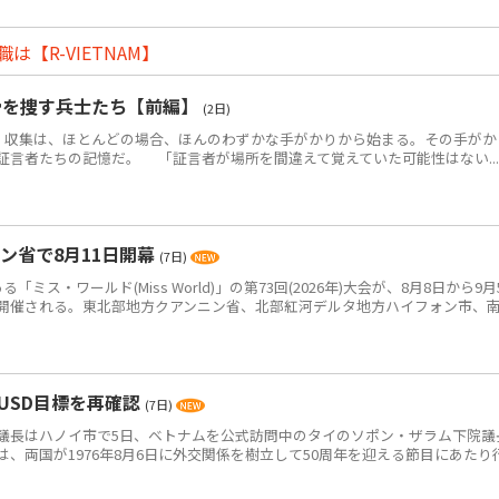
【R-VIETNAM】
骨を捜す兵士たち【前編】
(2日)
・収集は、ほとんどの場合、ほんのわずかな手がかりから始まる。その手がか
証言者たちの記憶だ。 「証言者が場所を間違えて覚えていた可能性はない...
ン省で8月11日開幕
(7日)
ス・ワールド(Miss World)」の第73回(2026年)大会が、8月8日から9月
開催される。東北部地方クアンニン省、北部紅河デルタ地方ハイフォン市、
USD目標を再確認
(7日)
長はハノイ市で5日、ベトナムを公式訪問中のタイのソポン・ザラム下院議
、両国が1976年8月6日に外交関係を樹立して50周年を迎える節目にあたり