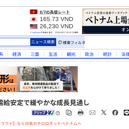
8/7
の為替レート
165.73 VND
26,230 VND
※
の仲値を表示
JST更新
Agribank
2026/08/07 18:00
検索フィルタ
系
経済
三面
生活
観光
政治
統計
法
は需給安定で緩やかな成長見通し
クラウド】なら日系のチロロネットベトナムへ