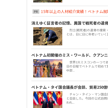
15年以上の人材紹介実績！ベトナム就職は
PR
消えゆく証言者の記憶、異国で戦死者の遺
烈士(戦死者)の遺骨の捜索
とは、日に日に年老いていく
ベトナム初開催のミス・ワールド、クアンニ
世界3大ミスコンの一つである「ミ
日の日程でベトナムで初めて
中部...
ベトナム・タイ国会議長が会談、貿易250億
チャン・タイン・マン国会議
と会談した。今回の公式訪問は
われ...