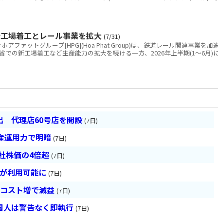
新工場着工とレール事業を拡大
(7/31)
ァットグループ[HPG](Hoa Phat Group)は、鉄道レール関連事業を加
での新工場着工など生産能力の拡大を続ける一方、2026年上半期(1～6月)
 代理店60号店を開設
(7日)
産運用力で明暗
(7日)
会社株価の4倍超
(7日)
超が利用可能に
(7日)
とコスト増で減益
(7日)
国人は警告なく即執行
(7日)