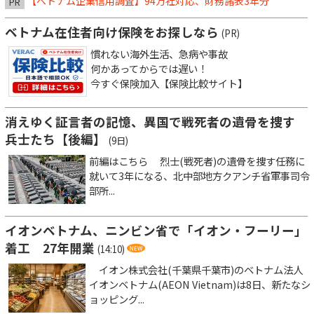
【ベトナム企業信用調査】94万社対応、財務諸表3年分
PR
ベトナム在住者向け保険をお探しなら
(PR)
慣れない海外生活、急病や事故
何かあってからでは遅い！
今すぐ保険加入【保険比較サイト】
消えゆく証言者の記憶、異国で戦死者の遺骨を捜す
兵士たち【後編】
(9日)
前編はこちら 烈士(戦死者)の遺骨を捜す任務に
就いて3年になる、北中部地方クアンチ省軍事司令
部所...
イオンベトナム、ニンビン省で「イオン・フーリー」
着工 27年開業
(14:10)
イオン株式会社(千葉県千葉市)のベトナム法人
イオンベトナム(AEON Vietnam)は8日、新たなシ
ョッピング...