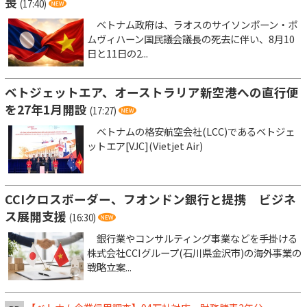
喪
(17:40)
ベトナム政府は、ラオスのサイソンポーン・ポ
ムヴィハーン国民議会議長の死去に伴い、8月10
日と11日の2...
ベトジェットエア、オーストラリア新空港への直行便
を27年1月開設
(17:27)
ベトナムの格安航空会社(LCC)であるベトジェ
ットエア[VJC](Vietjet Air)
CCIクロスボーダー、フオンドン銀行と提携 ビジネ
ス展開支援
(16:30)
銀行業やコンサルティング事業などを手掛ける
株式会社CCIグループ(石川県金沢市)の海外事業の
戦略立案...