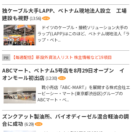
独ケーブル大手LAPP、ベトナム現地法人設立 工場
建設も視野
(13:56)
ドイツのケーブル・接続ソリューション大手の
ラップ(LAPP)はこのほど、ベトナム現地法人「ラ
ップ・ベト...
【毎週配信】新設外資法人リスト 株主情報など19項目
PR
ABCマート、ベトナム5号店を8月29日オープン イ
オンモール初出店
(12:30)
靴小売店「ABC-MART」を展開する株式会社エ
ービーシー・マート(東京都渋谷区)グループの
ABCマート・ベ...
ズンクアット製油所、バイオディーゼル混合軽油の調
合に成功
(6:29)