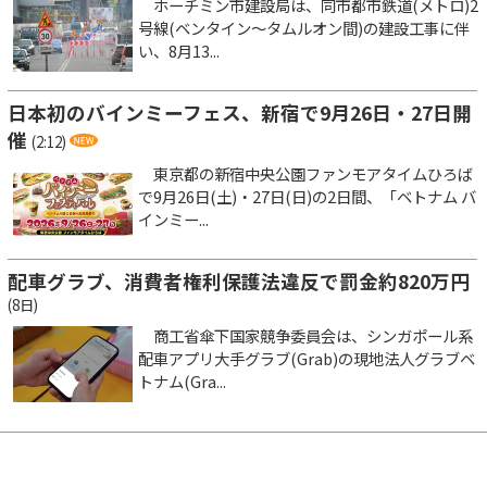
ホーチミン市建設局は、同市都市鉄道(メトロ)2
号線(ベンタイン～タムルオン間)の建設工事に伴
い、8月13...
日本初のバインミーフェス、新宿で9月26日・27日開
催
(2:12)
東京都の新宿中央公園ファンモアタイムひろば
で9月26日(土)・27日(日)の2日間、「ベトナム バ
インミー...
配車グラブ、消費者権利保護法違反で罰金約820万円
(8日)
商工省傘下国家競争委員会は、シンガポール系
配車アプリ大手グラブ(Grab)の現地法人グラブベ
トナム(Gra...