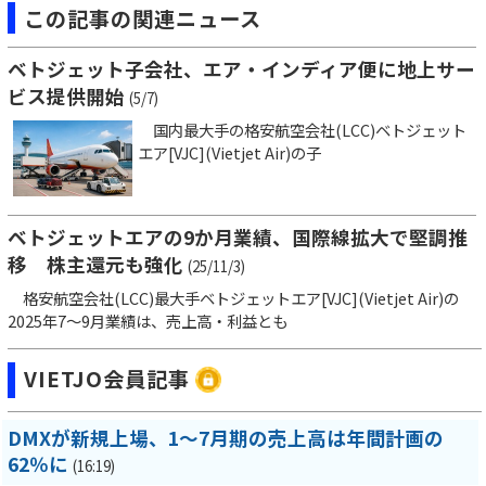
この記事の関連ニュース
ベトジェット子会社、エア・インディア便に地上サー
ビス提供開始
(5/7)
国内最大手の格安航空会社(LCC)ベトジェット
エア[VJC](Vietjet Air)の子
ベトジェットエアの9か月業績、国際線拡大で堅調推
移 株主還元も強化
(25/11/3)
格安航空会社(LCC)最大手ベトジェットエア[VJC](Vietjet Air)の
2025年7～9月業績は、売上高・利益とも
VIETJO会員記事
DMXが新規上場、1～7月期の売上高は年間計画の
62％に
(16:19)