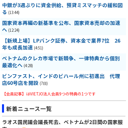
中銀が3週ぶりに資金供給、預貸ミスマッチの緩和図
る
(13:44)
国家資本再編の新基準を公布、国家資本売却の加速
へ
(12:24)
【新規上場】LPバンク証券、資本金で業界7位 26
年も成長加速
(4:51)
ベトナムのクレカ市場で新競争、一律特典から個別
最適化へ
(4:28)
ビンファスト、インドのビハール州に初進出 代理
店60号店を開設
(7日)
【会員記事】はVIETJO法人会員9つの特典の1つです
新着ニュース一覧
ラオス国民議会議長死去、ベトナムが2日間の国家服