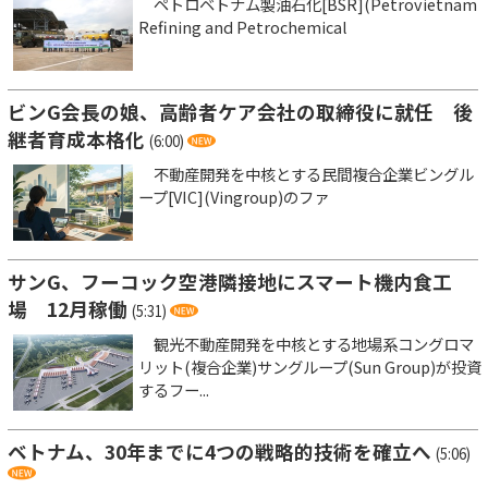
ペトロベトナム製油石化[BSR](Petrovietnam
Refining and Petrochemical
ビンG会長の娘、高齢者ケア会社の取締役に就任 後
継者育成本格化
(6:00)
不動産開発を中核とする民間複合企業ビングル
ープ[VIC](Vingroup)のファ
サンG、フーコック空港隣接地にスマート機内食工
場 12月稼働
(5:31)
観光不動産開発を中核とする地場系コングロマ
リット(複合企業)サングループ(Sun Group)が投資
するフー...
ベトナム、30年までに4つの戦略的技術を確立へ
(5:06)