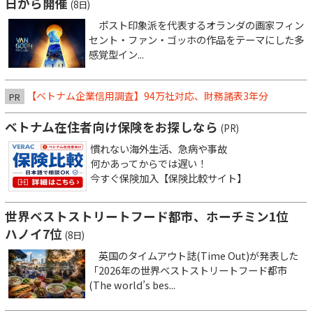
日から開催
(8日)
ポスト印象派を代表するオランダの画家フィン
セント・ファン・ゴッホの作品をテーマにした多
感覚型イン...
【ベトナム企業信用調査】94万社対応、財務諸表3年分
PR
ベトナム在住者向け保険をお探しなら
(PR)
慣れない海外生活、急病や事故
何かあってからでは遅い！
今すぐ保険加入【保険比較サイト】
世界ベストストリートフード都市、ホーチミン1位
ハノイ7位
(8日)
英国のタイムアウト誌(Time Out)が発表した
「2026年の世界ベストストリートフード都市
(The world’s bes...