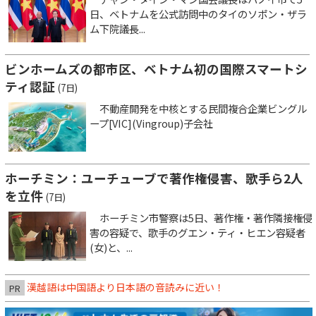
日、ベトナムを公式訪問中のタイのソポン・ザラ
ム下院議長...
ビンホームズの都市区、ベトナム初の国際スマートシ
ティ認証
(7日)
不動産開発を中核とする民間複合企業ビングル
ープ[VIC](Vingroup)子会社
ホーチミン：ユーチューブで著作権侵害、歌手ら2人
を立件
(7日)
ホーチミン市警察は5日、著作権・著作隣接権侵
害の容疑で、歌手のグエン・ティ・ヒエン容疑者
(女)と、...
漢越語は中国語より日本語の音読みに近い！
PR