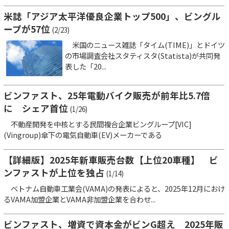
米誌「アジア太平洋優良企業トップ500」、ビングル
ープが57位
(2/23)
米国のニュース雑誌「タイム(TIME)」とドイツ
の市場調査会社スタティスタ(Statista)が共同発
表した「20...
ビンファスト、25年電動バイク販売が前年比5.7倍
に シェア首位
(1/26)
不動産開発を中核とする民間複合企業ビングループ[VIC]
(Vingroup)傘下の電気自動車(EV)メーカーである
【詳細版】2025年新車販売台数【上位20車種】 ビ
ンファストが上位を独占
(1/14)
ベトナム自動車工業会(VAMA)の発表によると、2025年12月におけ
るVAMA加盟企業とVAMA非加盟企業を合わせ...
ビンファスト、増資で資本金がビンG超え 2025年販