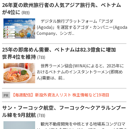
26年夏の欧州旅行者の人気アジア旅行先、ベトナム
が4位に
(8日)
デジタル旅行プラットフォーム「アゴダ
(Agoda)」を運営するアゴダ・カンパニー(Agoda
Company、シンガ...
25年の即席めん需要、ベトナムは82.3億食に増加
世界4位を維持
(7日)
世界ラーメン協会(WINA)によると、2025年に
おけるベトナムのインスタントラーメン(即席め
ん)需要は、前...
【毎週配信】新設外資法人リスト 株主情報など19項目
PR
サン・フーコック航空、フーコック～クアラルンプー
ル線を9月就航
(7日)
観光不動産開発を中核とする地場系コングロマ