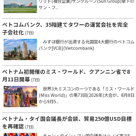
リット(複合企業)サングループ(Sun Group)傘下の
サン・フ...
ベトコムバンク、35階建てタワーの運営会社を完全
子会社化
(7日)
みずほ銀行が出資する元国営4大銀行のベトコム
バンク[VCB](Vietcombank)
ベトナム初開催のミス・ワールド、クアンニン省で8
月11日開幕
(7日)
世界3大ミスコンの一つである「ミス・ワールド
(Miss World)」の第73回(2026年)大会が、8月8日
から9月5...
ベトナム・タイ国会議長が会談、貿易250億USD目標
を再確認
(7日)
チャン・タイン・マン国会議長はハノイ市で5