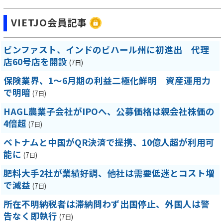
VIETJO会員記事
ビンファスト、インドのビハール州に初進出 代理
店60号店を開設
(7日)
保険業界、1～6月期の利益二極化鮮明 資産運用力
で明暗
(7日)
HAGL農業子会社がIPOへ、公募価格は親会社株価の
4倍超
(7日)
ベトナムと中国がQR決済で提携、10億人超が利用可
能に
(7日)
肥料大手2社が業績好調、他社は需要低迷とコスト増
で減益
(7日)
所在不明納税者は滞納問わず出国停止、外国人は警
告なく即執行
(7日)