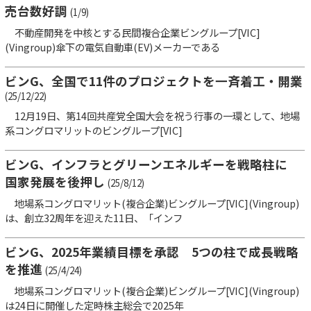
売台数好調
(1/9)
不動産開発を中核とする民間複合企業ビングループ[VIC]
(Vingroup)傘下の電気自動車(EV)メーカーである
ビンG、全国で11件のプロジェクトを一斉着工・開業
(25/12/22)
12月19日、第14回共産党全国大会を祝う行事の一環として、地場
系コングロマリットのビングループ[VIC]
ビンG、インフラとグリーンエネルギーを戦略柱に
国家発展を後押し
(25/8/12)
地場系コングロマリット(複合企業)ビングループ[VIC](Vingroup)
は、創立32周年を迎えた11日、「インフ
ビンG、2025年業績目標を承認 5つの柱で成長戦略
を推進
(25/4/24)
地場系コングロマリット(複合企業)ビングループ[VIC](Vingroup)
は24日に開催した定時株主総会で2025年