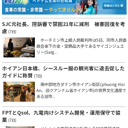
SJC元社長、控訴審で禁固21年に減刑 被害回復を考
慮
(7日)
ホーチミン市上級人民裁判所は5日、同市人民委
員会傘下の金・宝飾品大手であるサイゴンジュエ
リー(Saig...
ホイアン日本橋、シースルー服の観光客に退去促した
ガイドに称賛
(7日)
南中部地方ダナン市ホイアン街区(phuong Hoi
An、旧クアンナム省ホイアン市)の世界文化遺産で
ある旧市...
FPTとQsol、九電向けシステム開発・運用保守で協
業
(7日)