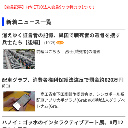
【会員記事】はVIETJO法人会員9つの特典の1つです
新着ニュース一覧
消えゆく証言者の記憶、異国で戦死者の遺骨を捜す
兵士たち【後編】
(10:25)
前編はこちら 烈士(戦死者)の遺骨
配車グラブ、消費者権利保護法違反で罰金約820万円
(8日)
商工省傘下国家競争委員会は、シンガポール系
配車アプリ大手グラブ(Grab)の現地法人グラブベ
トナム(Gra...
ハノイ：ゴッホのインタラクティブアート展、8月12