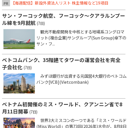
【毎週配信】新設外資法人リスト 株主情報など19項目
PR
サン・フーコック航空、フーコック～クアラルンプー
ル線を9月就航
(7日)
観光不動産開発を中核とする地場系コングロマ
リット(複合企業)サングループ(Sun Group)傘下の
サン・フ...
ベトコムバンク、35階建てタワーの運営会社を完全
子会社化
(7日)
みずほ銀行が出資する元国営4大銀行のベトコム
バンク[VCB](Vietcombank)
ベトナム初開催のミス・ワールド、クアンニン省で8
月11日開幕
(7日)
世界3大ミスコンの一つである「ミス・ワールド
(Miss World)」の第73回(2026年)大会が、8月8日