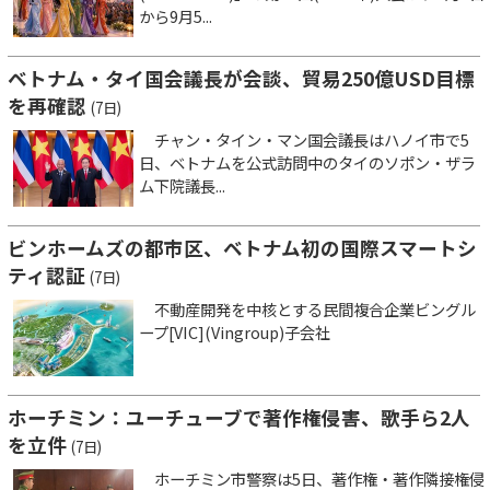
から9月5...
ベトナム・タイ国会議長が会談、貿易250億USD目標
を再確認
(7日)
チャン・タイン・マン国会議長はハノイ市で5
日、ベトナムを公式訪問中のタイのソポン・ザラ
ム下院議長...
ビンホームズの都市区、ベトナム初の国際スマートシ
ティ認証
(7日)
不動産開発を中核とする民間複合企業ビングル
ープ[VIC](Vingroup)子会社
ホーチミン：ユーチューブで著作権侵害、歌手ら2人
を立件
(7日)
ホーチミン市警察は5日、著作権・著作隣接権侵