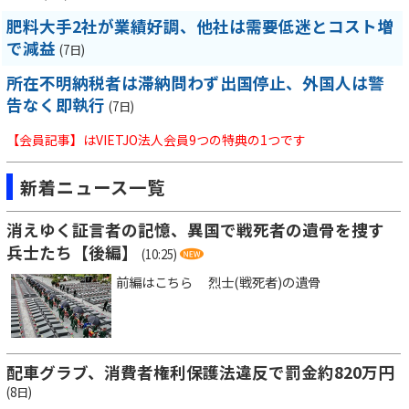
肥料大手2社が業績好調、他社は需要低迷とコスト増
で減益
(7日)
所在不明納税者は滞納問わず出国停止、外国人は警
告なく即執行
(7日)
【会員記事】はVIETJO法人会員9つの特典の1つです
新着ニュース一覧
消えゆく証言者の記憶、異国で戦死者の遺骨を捜す
兵士たち【後編】
(10:25)
前編はこちら 烈士(戦死者)の遺骨
配車グラブ、消費者権利保護法違反で罰金約820万円
(8日)