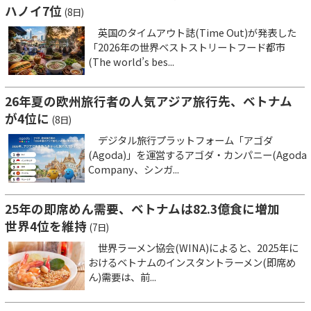
ハノイ7位
(8日)
英国のタイムアウト誌(Time Out)が発表した
「2026年の世界ベストストリートフード都市
(The world’s bes...
26年夏の欧州旅行者の人気アジア旅行先、ベトナム
が4位に
(8日)
デジタル旅行プラットフォーム「アゴダ
(Agoda)」を運営するアゴダ・カンパニー(Agoda
Company、シンガ...
25年の即席めん需要、ベトナムは82.3億食に増加
世界4位を維持
(7日)
世界ラーメン協会(WINA)によると、2025年に
おけるベトナムのインスタントラーメン(即席め
ん)需要は、前...