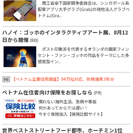
商工省傘下国家競争委員会は、シンガポール系
配車アプリ大手グラブ(Grab)の現地法人グラブベ
トナム(Gra...
ハノイ：ゴッホのインタラクティブアート展、8月12
日から開催
(8日)
ポスト印象派を代表するオランダの画家フィン
セント・ファン・ゴッホの作品をテーマにした多
感覚型イン...
【ベトナム企業信用調査】94万社対応、財務諸表3年分
PR
ベトナム在住者向け保険をお探しなら
(PR)
慣れない海外生活、急病や事故
何かあってからでは遅い！
今すぐ保険加入【保険比較サイト】
世界ベストストリートフード都市、ホーチミン1位