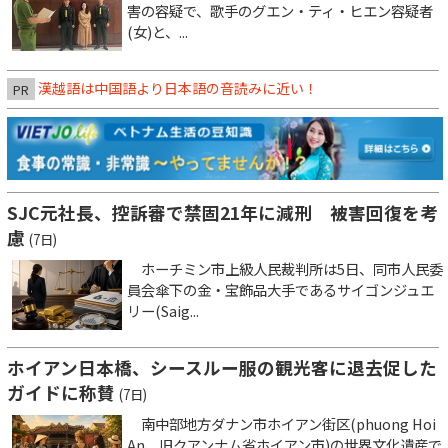
害の容疑で、歌手のグエン・ティ・ヒエン容疑者
(女)と、...
漢越語は中国語より日本語の音読みに近い！
PR
SJC元社長、控訴審で禁固21年に減刑 被害回復を考
慮
(7日)
ホーチミン市上級人民裁判所は5日、同市人民委
員会傘下の金・宝飾品大手であるサイゴンジュエ
リー(Saig...
ホイアン日本橋、シースルー服の観光客に退去促した
ガイドに称賛
(7日)
南中部地方ダナン市ホイアン街区(phuong Hoi
An、旧クアンナム省ホイアン市)の世界文化遺産で