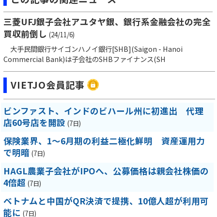
三菱UFJ銀子会社アユタヤ銀、銀行系金融会社の完全
買収前倒し
(24/11/6)
大手民間銀行サイゴンハノイ銀行[SHB](Saigon - Hanoi
Commercial Bank)は子会社のSHBファイナンス(SH
VIETJO会員記事
ビンファスト、インドのビハール州に初進出 代理
店60号店を開設
(7日)
保険業界、1～6月期の利益二極化鮮明 資産運用力
で明暗
(7日)
HAGL農業子会社がIPOへ、公募価格は親会社株価の
4倍超
(7日)
ベトナムと中国がQR決済で提携、10億人超が利用可
能に
(7日)