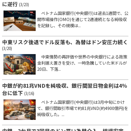
に逆行
(3/23)
ベトナム国家銀行(中央銀行)は過去1週間で、公
開市場操作(OMO)を通じて2週連続となる純吸収
を記録し、その規模は...
中東リスク後退でドル反落も、為替はドン安圧力続く
(3/20)
中東情勢の再評価や世界の中央銀行による政策
金利据え置きを受け、一時急騰していた米ドルが
20日、下落...
中銀が約81兆VNDを純吸収、銀行間翌日物金利は4％
台に低下
(3/16)
ベトナム国家銀行(中央銀行)は3月中旬にかけ
て、銀行間取引市場で約81兆VND(約4900億円)を
純吸収した。...
中銀、2か月で3回目のドン買い為替介入 相場安定