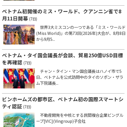
ベトナム初開催のミス・ワールド、クアンニン省で8
月11日開幕
(7日)
世界3大ミスコンの一つである「ミス・ワールド
(Miss World)」の第73回(2026年)大会が、8月8日
から9月5...
ベトナム・タイ国会議長が会談、貿易250億USD目標
を再確認
(7日)
チャン・タイン・マン国会議長はハノイ市で5
日、ベトナムを公式訪問中のタイのソポン・ザラ
ム下院議長...
ビンホームズの都市区、ベトナム初の国際スマートシ
ティ認証
(7日)
不動産開発を中核とする民間複合企業ビングル
ープ[VIC](Vingroup)子会社