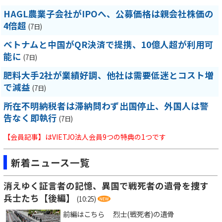
HAGL農業子会社がIPOへ、公募価格は親会社株価の
4倍超
(7日)
ベトナムと中国がQR決済で提携、10億人超が利用可
能に
(7日)
肥料大手2社が業績好調、他社は需要低迷とコスト増
で減益
(7日)
所在不明納税者は滞納問わず出国停止、外国人は警
告なく即執行
(7日)
【会員記事】はVIETJO法人会員9つの特典の1つです
新着ニュース一覧
消えゆく証言者の記憶、異国で戦死者の遺骨を捜す
兵士たち【後編】
(10:25)
前編はこちら 烈士(戦死者)の遺骨