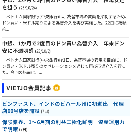
を狙う
(25/10/24)
ベトナム国家銀行(中央銀行)は、為替市場の変動を抑制するため、
ドン買い・米ドル売りによる為替介入を再び実施した。22日に総額
約...
中銀、1か月で2度目のドン買い為替介入 年末ドン
安に不透明感
(25/10/2)
ベトナム国家銀行(中央銀行)は1日、為替市場の安定を目的に、ド
ン買い・米ドル売りのオペレーションを通じて再び市場介入を行っ
た。今回の措置は、...
VIETJO会員記事
ビンファスト、インドのビハール州に初進出 代理
店60号店を開設
(7日)
保険業界、1～6月期の利益二極化鮮明 資産運用力
で明暗
(7日)