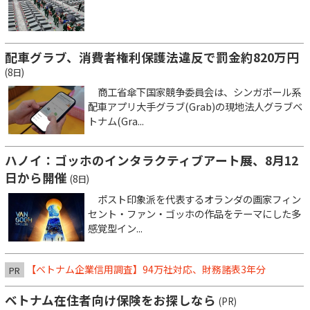
配車グラブ、消費者権利保護法違反で罰金約820万円
(8日)
商工省傘下国家競争委員会は、シンガポール系
配車アプリ大手グラブ(Grab)の現地法人グラブベ
トナム(Gra...
ハノイ：ゴッホのインタラクティブアート展、8月12
日から開催
(8日)
ポスト印象派を代表するオランダの画家フィン
セント・ファン・ゴッホの作品をテーマにした多
感覚型イン...
【ベトナム企業信用調査】94万社対応、財務諸表3年分
PR
ベトナム在住者向け保険をお探しなら
(PR)