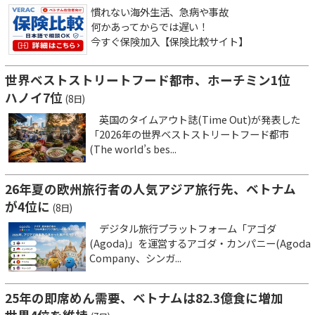
慣れない海外生活、急病や事故
何かあってからでは遅い！
今すぐ保険加入【保険比較サイト】
世界ベストストリートフード都市、ホーチミン1位
ハノイ7位
(8日)
英国のタイムアウト誌(Time Out)が発表した
「2026年の世界ベストストリートフード都市
(The world’s bes...
26年夏の欧州旅行者の人気アジア旅行先、ベトナム
が4位に
(8日)
デジタル旅行プラットフォーム「アゴダ
(Agoda)」を運営するアゴダ・カンパニー(Agoda
Company、シンガ...
25年の即席めん需要、ベトナムは82.3億食に増加