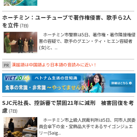
ホーチミン：ユーチューブで著作権侵害、歌手ら2人
を立件
(7日)
ホーチミン市警察は5日、著作権・著作隣接権侵
害の容疑で、歌手のグエン・ティ・ヒエン容疑者
(女)と、...
漢越語は中国語より日本語の音読みに近い！
PR
SJC元社長、控訴審で禁固21年に減刑 被害回復を考
慮
(7日)
ホーチミン市上級人民裁判所は5日、同市人民委
員会傘下の金・宝飾品大手であるサイゴンジュエ
リー(Saig...