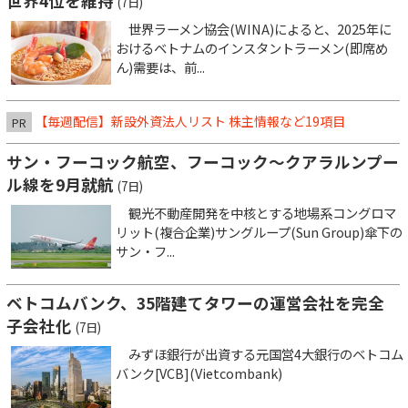
世界4位を維持
(7日)
世界ラーメン協会(WINA)によると、2025年に
おけるベトナムのインスタントラーメン(即席め
ん)需要は、前...
【毎週配信】新設外資法人リスト 株主情報など19項目
PR
サン・フーコック航空、フーコック～クアラルンプー
ル線を9月就航
(7日)
観光不動産開発を中核とする地場系コングロマ
リット(複合企業)サングループ(Sun Group)傘下の
サン・フ...
ベトコムバンク、35階建てタワーの運営会社を完全
子会社化
(7日)
みずほ銀行が出資する元国営4大銀行のベトコム
バンク[VCB](Vietcombank)